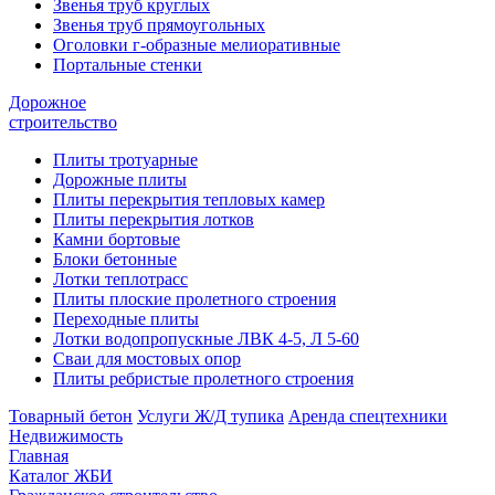
Звенья труб круглых
Звенья труб прямоугольных
Оголовки г-образные мелиоративные
Портальные стенки
Дорожное
строительство
Плиты тротуарные
Дорожные плиты
Плиты перекрытия тепловых камер
Плиты перекрытия лотков
Камни бортовые
Блоки бетонные
Лотки теплотрасс
Плиты плоские пролетного строения
Переходные плиты
Лотки водопропускные ЛВК 4-5, Л 5-60
Сваи для мостовых опор
Плиты ребристые пролетного строения
Товарный бетон
Услуги Ж/Д тупика
Аренда спецтехники
Недвижимость
Главная
Каталог ЖБИ