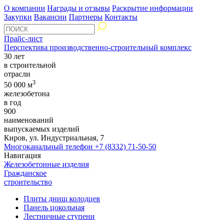
О компании
Награды и отзывы
Раскрытие информации
Закупки
Вакансии
Партнеры
Контакты
Прайс-лист
Перспектива производственно-строительный комплекс
30 лет
в строительной
отрасли
3
50 000 м
железобетона
в год
900
наименований
выпускаемых изделий
Киров, ул. Индустриальная, 7
Многоканальный телефон
+7 (8332) 71-50-50
Навигация
Железобетонные изделия
Гражданское
строительство
Плиты днищ колодцев
Панель цокольная
Лестничные ступени