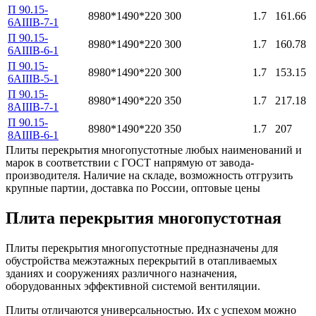
П 90.15-
8980*1490*220
300
1.7
161.66
6АIIIВ-7-1
П 90.15-
8980*1490*220
300
1.7
160.78
6АIIIВ-6-1
П 90.15-
8980*1490*220
300
1.7
153.15
6АIIIВ-5-1
П 90.15-
8980*1490*220
350
1.7
217.18
8АIIIВ-7-1
П 90.15-
8980*1490*220
350
1.7
207
8АIIIВ-6-1
Плиты перекрытия многопустотные любых наименований и
марок в соответствии с ГОСТ напрямую от завода-
производителя. Наличие на складе, возможность отгрузить
крупные партии, доставка по России, оптовые цены
Плита перекрытия многопустотная
Плиты перекрытия многопустотные предназначены для
обустройства межэтажных перекрытий в отапливаемых
зданиях и сооружениях различного назначения,
оборудованных эффективной системой вентиляции.
Плиты отличаются универсальностью. Их с успехом можно