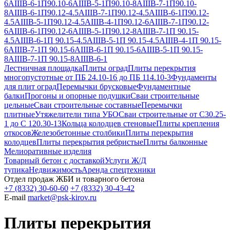
6АIIIВ-6-1
П90.10-6АIIIВ-5-1
П90.10-8АIIIВ-7-1
П90.10-
8АIIIВ-6-1
П90.12-4.5АIIIВ-7-1
П90.12-4.5АIIIВ-6-1
П90.12-
4.5АIIIВ-5-1
П90.12-4.5АIIIВ-4-1
П90.12-6АIIIВ-7-1
П90.12-
6АIIIВ-6-1
П90.12-6АIIIВ-5-1
П90.12-8АIIIВ-7-1
П 90.15-
4.5АIIIВ-6-1
П 90.15-4.5АIIIВ-5-1
П 90.15-4.5АIIIВ-4-1
П 90.15-
6АIIIВ-7-1
П 90.15-6АIIIВ-6-1
П 90.15-6АIIIВ-5-1
П 90.15-
8АIIIВ-7-1
П 90.15-8АIIIВ-6-1
Лестничная площадка
Плиты оград
Плиты перекрытия
многопустотные от ПБ 24.10-16 до ПБ 114.10-3
Фундаменты
для плит оград
Перемычки брусковые
Фундаментные
балки
Прогоны и опорные подушки
Сваи строительные
цельные
Сваи строительные составные
Перемычки
плитные
Утяжелители типа УБО
Сваи строительные от С30.25-
1 до С 120.30-13
Кольца колодцев стеновые
Плиты крепления
откосов
Железобетонные столбики
Плиты перекрытия
колодцев
Плиты перекрытия ребристые
Плиты балконные
Мелиоративные изделия
Товарный бетон с доставкой
Услуги Ж/Д
тупика
Недвижимость
Аренда спецтехники
Отдел продаж ЖБИ и товарного бетона
+7 (8332) 30-60-60
+7 (8332) 30-43-42
E-mail
market@psk-kirov.ru
Плиты перекрытия