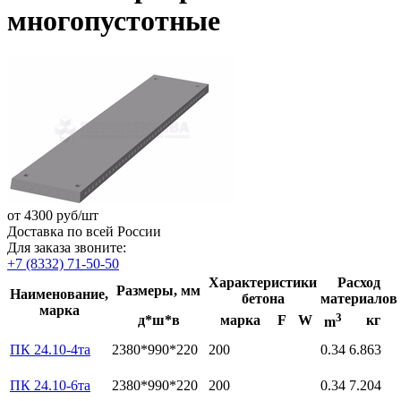
многопустотные
от
4300
руб/шт
Доставка по всей России
Для заказа звоните:
+7 (8332) 71-50-50
Характеристики
Расход
Размеры, мм
Наименование,
бетона
материалов
марка
3
д*ш*в
марка
F
W
кг
m
ПК 24.10-4та
2380*990*220
200
0.34
6.863
ПК 24.10-6та
2380*990*220
200
0.34
7.204