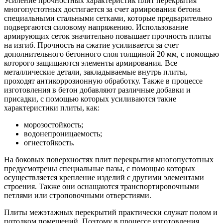
Усиление прочностных характеристик плит перекрытия
многопустотных достигается за счет армирования бетона
специальными стальными сетками, которые предварительно
подвергаются силовому напряжению. Использование
армирующих сеток значительно повышает прочность плиты
на изгиб. Прочность на сжатие усиливается за счет
дополнительного бетонного слоя толщиной 20 мм, с помощью
которого защищаются элементы армирования. Все
металлические детали, закладываемые внутрь плиты,
проходят антикоррозионную обработку. Также в процессе
изготовления в бетон добавляют различные добавки и
присадки, с помощью которых усиливаются такие
характеристики плиты, как:
морозостойкость;
водонепроницаемость;
огнестойкость.
На боковых поверхностях плит перекрытия многопустотных
предусмотрены специальные пазы, с помощью которых
осуществляется крепление изделий с другими элементами
строения. Также они оснащаются транспортировочными
петлями или строповочными отверстиями.
Плиты межэтажных перекрытий практически служат полом и
потолком помещений. Поэтому в процессе изготовления