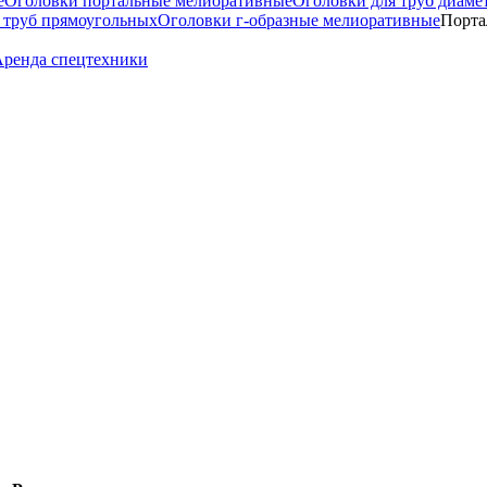
е
Оголовки портальные мелиоративные
Оголовки для труб диаме
 труб прямоугольных
Оголовки г-образные мелиоративные
Порта
ренда спецтехники