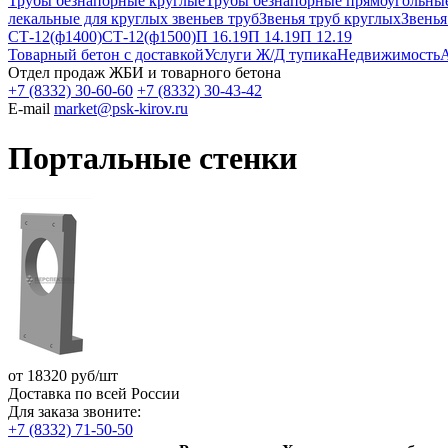
Трубы безнапорные круглые
Трубы безнапорные прямоугольны
лекальные для круглых звеньев труб
Звенья труб круглых
Звенья
СТ-12(ф1400)
СТ-12(ф1500)
П 16.19
П 14.19
П 12.19
Товарный бетон с доставкой
Услуги Ж/Д тупика
Недвижимость
А
Отдел продаж ЖБИ и товарного бетона
+7 (8332) 30-60-60
+7 (8332) 30-43-42
E-mail
market@psk-kirov.ru
Портальные стенки
от
18320
руб/шт
Доставка по всей России
Для заказа звоните:
+7 (8332) 71-50-50