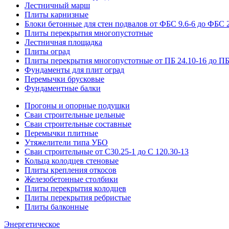
Лестничный марш
Плиты карнизные
Блоки бетонные для стен подвалов от ФБС 9.6-6 до ФБС 2
Плиты перекрытия многопустотные
Лестничная площадка
Плиты оград
Плиты перекрытия многопустотные от ПБ 24.10-16 до ПБ
Фундаменты для плит оград
Перемычки брусковые
Фундаментные балки
Прогоны и опорные подушки
Сваи строительные цельные
Сваи строительные составные
Перемычки плитные
Утяжелители типа УБО
Сваи строительные от С30.25-1 до С 120.30-13
Кольца колодцев стеновые
Плиты крепления откосов
Железобетонные столбики
Плиты перекрытия колодцев
Плиты перекрытия ребристые
Плиты балконные
Энергетическое