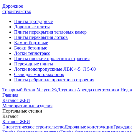
Дорожное
строительство
Плиты тротуарные
Дорожные плиты
Плиты перекрытия тепловых камер
Плиты перекрытия лотков
Камни бортовые
Блоки бетонные
Лотки теплотрасс
Плиты плоские пролетного строения
Переходные плиты
Лотки водопропускные ЛВК 4-5, Л 5-60
Сваи для мостовых опор
Плиты ребристые пролетного строения
Товарный бетон
Услуги Ж/Д тупика
Аренда спецтехники
Недв
Главная
Каталог ЖБИ
Мелиоративные изделия
Портальные стенки
Каталог
Каталог ЖБИ
Энергетическое строительство
Дорожные конструкции
Гражданс