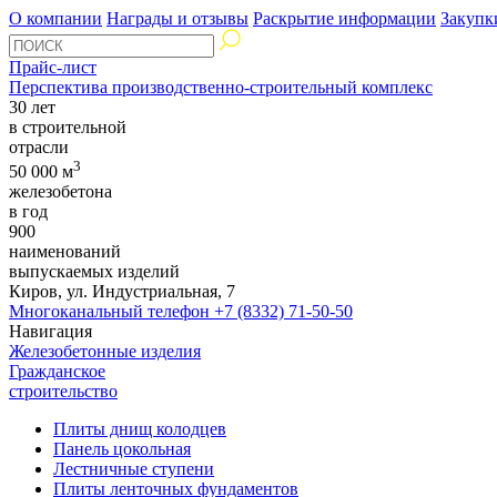
О компании
Награды и отзывы
Раскрытие информации
Закупк
Прайс-лист
Перспектива производственно-строительный комплекс
30 лет
в строительной
отрасли
3
50 000 м
железобетона
в год
900
наименований
выпускаемых изделий
Киров, ул. Индустриальная, 7
Многоканальный телефон
+7 (8332) 71-50-50
Навигация
Железобетонные изделия
Гражданское
строительство
Плиты днищ колодцев
Панель цокольная
Лестничные ступени
Плиты ленточных фундаментов