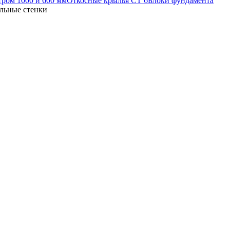
тром 1000 и 600 мм
Откосные крылья СТ 6
Блоки фундамента
льные стенки