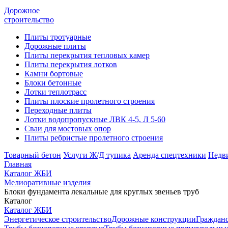
Дорожное
строительство
Плиты тротуарные
Дорожные плиты
Плиты перекрытия тепловых камер
Плиты перекрытия лотков
Камни бортовые
Блоки бетонные
Лотки теплотрасс
Плиты плоские пролетного строения
Переходные плиты
Лотки водопропускные ЛВК 4-5, Л 5-60
Сваи для мостовых опор
Плиты ребристые пролетного строения
Товарный бетон
Услуги Ж/Д тупика
Аренда спецтехники
Недв
Главная
Каталог ЖБИ
Мелиоративные изделия
Блоки фундамента лекальные для круглых звеньев труб
Каталог
Каталог ЖБИ
Энергетическое строительство
Дорожные конструкции
Гражданс