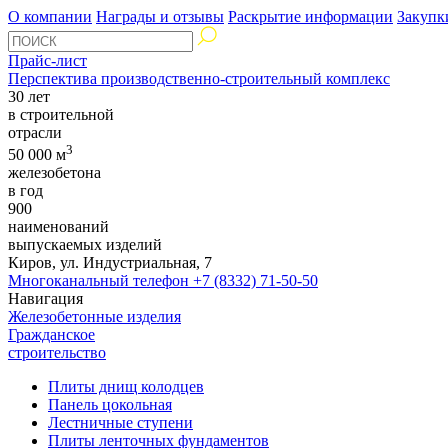
О компании
Награды и отзывы
Раскрытие информации
Закупк
Прайс-лист
Перспектива производственно-строительный комплекс
30 лет
в строительной
отрасли
3
50 000 м
железобетона
в год
900
наименований
выпускаемых изделий
Киров, ул. Индустриальная, 7
Многоканальный телефон
+7 (8332) 71-50-50
Навигация
Железобетонные изделия
Гражданское
строительство
Плиты днищ колодцев
Панель цокольная
Лестничные ступени
Плиты ленточных фундаментов