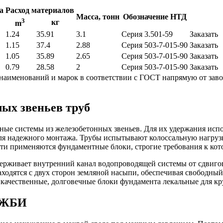
а
Расход материалов
Масса, тонн
Обозначение НТД
3
кг
m
1.24
35.91
3.1
Серия 3.501-59
Заказать
1.15
37.4
2.88
Серия 503-7-015-90
Заказать
1.05
35.89
2.65
Серия 503-7-015-90
Заказать
0.79
28.58
2
Серия 503-7-015-90
Заказать
наименований и марок в соответствии с ГОСТ напрямую от завод
ых звеньев труб
е системы из железобетонных звеньев. Для их удержания испо
ля надежного монтажа. Трубы испытывают колоссальную нагрузк
ти применяются фундаментные блоки, строгие требования к кот
держивает внутренний канал водопроводящей системы от сдвиго
я находятся с двух сторон земляной насыпи, обеспечивая свобод
ачественные, долговечные блоки фундамента лекальные для кру
х ЖБИ