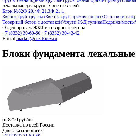
Трубы безнапорные круглые
Трубы безнапорные прямоугольны
лекальные для круглых звеньев труб
Блок №62
Ф 20.4
Ф 21.3
Ф 21.1
Звенья труб круглых
Звенья труб прямоугольных
Оголовки г-об
Товарный бетон с доставкой
Услуги Ж/Д тупика
Недвижимость
А
Отдел продаж ЖБИ и товарного бетона
+7 (8332) 30-60-60
+7 (8332) 30-43-42
E-mail
market@psk-kirov.ru
Блоки фундамента лекальные 
от
8750
руб/шт
Доставка по всей России
Для заказа звоните:
+7 (8332) 71-50-50