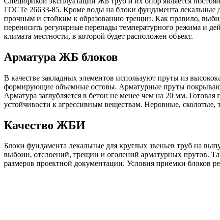
Спецификой эксплуатации ЖБ труб и их опор является постоя
ГОСТе 26633-85. Кроме воды на блоки фундамента лекальные д
прочным и стойким к образованию трещин. Как правило, выби
переносить регулярные перепады температурного режима и дей
климата местности, в которой будет расположен объект.
Арматура ЖБ блоков
В качестве закладных элементов используют пруты из высокок
формирующие объемные остовы. Арматурные пруты покрывают
Арматура заглубляется в бетон не менее чем на 20 мм. Готова
устойчивости к агрессивным веществам. Неровные, сколотые, 
Качество ЖБИ
Блоки фундамента лекальные для круглых звеньев труб на вы
выбоин, отслоений, трещин и оголений арматурных прутов. Та
размеров проектной документации. Условия приемки блоков ре