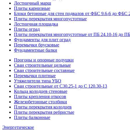
Лестничный марш
Плиты карнизные
Блоки бетонные для стен подвалов от ФБС 9.6-6 до ФБС 2
Плиты перекрытия многопустотные
Лестничная площадка
Плиты оград
Плиты перекрытия многопустотные от ПБ 24.10-16 до ПБ
Фундаменты для плит оград
Перемычки брусковые
Фундаментные балки
Прогоны и опорные подушки
Сваи строительные цельные
Сваи строительные составные
Перемычки плитные
Утяжелители типа УБО
Сваи строительные от С30.25-1 до С 120.30-13
Кольца колодцев стеновые
Плиты крепления откосов
Железобетонные столбики
Плиты перекрытия колодцев
Плиты перекрытия ребристые
Плиты балконные
Энергетическое