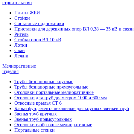
строительство
Плиты ЖБИ
Стойки
Составные подножники
Приставки для деревянных опор ВЛ 0,38 — 35 кВ и связи
Ригель
Стойки опор ВЛ 10 кВ
Лотки
Сваи
Лежни
Мелиоративные
изделия
Трубы безнапорные круглые
Трубы безнапорные прямоугольные
Оголовки портальные мелиоративные
Оголовки для труб диаметром 1000 и 600 мм
Откосные крылья СТ 6
Блоки фундамента лекальные для круглых звеньев труб
Звенья труб круглых
Звенья труб прямоугольных
Оголовки г-образные мелиоративные
Портальные стенки