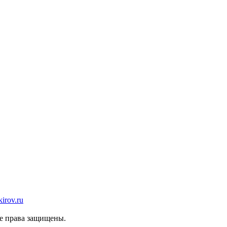
irov.ru
се права защищены.