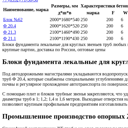
Размеры, мм
Характеристики бетон
Наименование, марка
д*ш*в
марка
F
W
Блок №62
2000*1680*540
250
200
6
Ф 20.4
2000*1620*520
250
200
6
Ф 21.3
2100*1460*490
250
200
6
Ф 21.1
2100*1190*430
250
200
6
Блоки фундамента лекальные для круглых звеньев труб любых 
крупные партии, доставка по России, оптовые цены
Блоки фундамента лекальные для кругл
Под автодорожными магистралями укладываются водопропускны
труб Ф 20.4, которые снабжены специальными углублениями д
почвы и регулярное прохождение автотранспорта по поверхнос
С помощью плит и блоков трубные звенья закрепляются, что у
диаметры труб в 1; 1,2; 1,4 и 1,6 метров. Выходные отверсти
позволяют крупным профильным предприятиям изготавливать к
Промышленное производство опорны