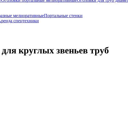
е
Оголовки портальные мелиоративные
Оголовки для труб диаме
разные мелиоративные
Портальные стенки
ренда спецтехники
для круглых звеньев труб