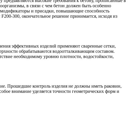
у предъявляются высокие требования к бетону, прописанные в
организмы, в связи с чем бетон должен быть особенно
ся модификаторы и присадки, повышающие способность
 F200-300, окончательное решение принимается, исходя из
лучения эффективных изделий применяют сваренные сетки,
ерхности обрабатываются водоотталкивающим составом.
ветствие необходимому уровню плотности, водостойкости,
ние. Прошедшие контроль изделия не должны иметь раковин,
собое внимание уделяется точности геометрических форм и