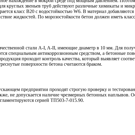
нное нахождение в мокрой среде под мощным давлением. Поэтом
ля круглых звеньев труб действуют различные химикаты и микро
рается класс В20 с водостойкостью W6. В материал добавляют
ствие жидкостей. По морозостойкости бетон должен иметь класс
ачественной стали A-I, A-II, имеющие диаметр в 10 мм. Для по
ся специальным антикоррозионным средством, а бетонные пов
я продукция проходит контроль качества, который выявляет соот
треснутые поверхности бетона считаются браком.
пускающем предприятии проходят строгую проверку и тестирова
кже, не допускается наличие чрезмерных бетонных наплывов. О
гламентируются серией ТП503-7-015.90.