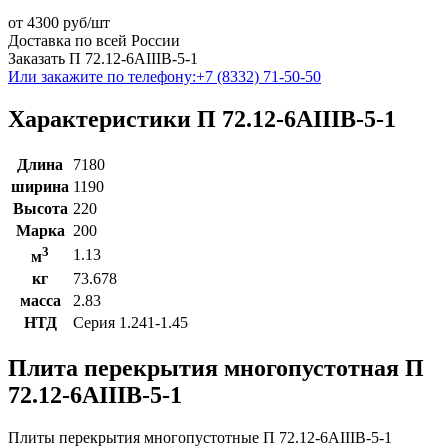
от
4300
руб/шт
Доставка по всей России
Заказать П 72.12-6АIIIВ-5-1
Или закажите по телефону:
+7 (8332) 71-50-50
Характеристики П 72.12-6АIIIВ-5-1
Длина
7180
ширина
1190
Высота
220
Марка
200
3
1.13
м
кг
73.678
масса
2.83
НТД
Серия 1.241-1.45
Плита перекрытия многопустотная П
72.12-6АIIIВ-5-1
Плиты перекрытия многопустотные П 72.12-6АIIIВ-5-1