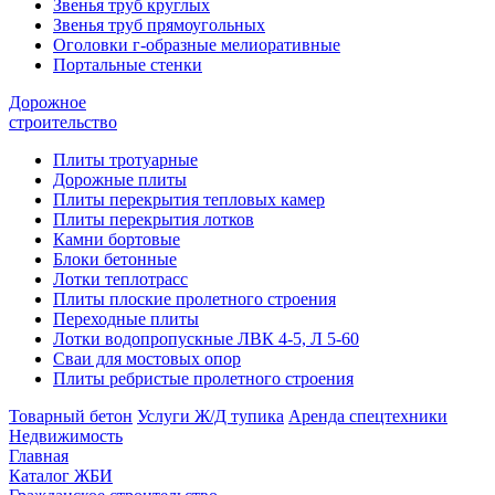
Звенья труб круглых
Звенья труб прямоугольных
Оголовки г-образные мелиоративные
Портальные стенки
Дорожное
строительство
Плиты тротуарные
Дорожные плиты
Плиты перекрытия тепловых камер
Плиты перекрытия лотков
Камни бортовые
Блоки бетонные
Лотки теплотрасс
Плиты плоские пролетного строения
Переходные плиты
Лотки водопропускные ЛВК 4-5, Л 5-60
Сваи для мостовых опор
Плиты ребристые пролетного строения
Товарный бетон
Услуги Ж/Д тупика
Аренда спецтехники
Недвижимость
Главная
Каталог ЖБИ