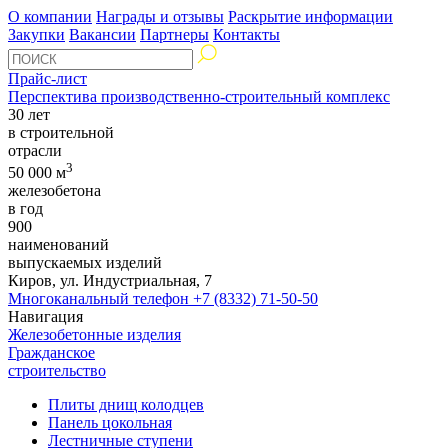
О компании
Награды и отзывы
Раскрытие информации
Закупки
Вакансии
Партнеры
Контакты
Прайс-лист
Перспектива производственно-строительный комплекс
30 лет
в строительной
отрасли
3
50 000 м
железобетона
в год
900
наименований
выпускаемых изделий
Киров, ул. Индустриальная, 7
Многоканальный телефон
+7 (8332) 71-50-50
Навигация
Железобетонные изделия
Гражданское
строительство
Плиты днищ колодцев
Панель цокольная
Лестничные ступени