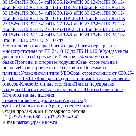
36.15-6та
ПК 36.15-4та
ПК 36.12-8та
ПК 36.12-6та
ПК 36.12-
4та
ПК 36.10-8та
ПК 36.10-6та
ПК 36.10-4та
ПК 30.15-8та
ПК
30.15-6та
ПК 30.15-4та
ПК 30.12-8та
ПК 30.12-6та
ПК 30.12-
4та
ПК 30.10-8та
ПК 30.10-6та
ПК 30.10-4та
ПК 27.15-8та
ПК
27.15-6та
ПК 27.15-4та
ПК 27.12-8та
ПК 27.12-6та
ПК 27.12-
4та
ПК 27.10-8та
ПК 27.10-4та
ПК 24.15-8та
ПК 24.15-6та
ПК
24.15-4та
ПК 24.12-8та
ПК 24.12-6та
ПК 24.12-4та
ПК 24.10-
8та
ПК 24.10-6та
ПК 24.10-4та
Лестничная площадка
Плиты оград
Плиты перекрытия
многопустотные от ПБ 24.10-16 до ПБ 114.10-3
Фундаменты
для плит оград
Перемычки брусковые
Фундаментные
балки
Прогоны и опорные подушки
Сваи строительные
цельные
Сваи строительные составные
Перемычки
плитные
Утяжелители типа УБО
Сваи строительные от С30.25-
1 до С 120.30-13
Кольца колодцев стеновые
Плиты крепления
откосов
Железобетонные столбики
Плиты перекрытия
колодцев
Плиты перекрытия ребристые
Плиты балконные
Мелиоративные изделия
Товарный бетон с доставкой
Услуги Ж/Д
тупика
Недвижимость
Аренда спецтехники
Отдел продаж ЖБИ и товарного бетона
+7 (8332) 30-60-60
+7 (8332) 30-43-42
E-mail
market@psk-kirov.ru