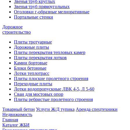
Звенья труб круглых
Звенья труб прямоугольных
Оголовки г-образные мелиоративные
Портальные стенки
Дорожное
строительство
Плиты тротуарные
Дорожные плиты
Плиты перекрытия тепловых камер
Плиты перекрытия лотков
Камни бортовые
Блоки бетонные
Лотки теплотрасс
Плиты плоские пролетного строения
Переходные плиты
Лотки водопропускные ЛВК 4-5, Л 5-60
Сваи для мостовых опор
Плиты ребристые пролетного строения
Товарный бетон
Услуги Ж/Д тупика
Аренда спецтехники
Недвижимость
Главная
Каталог ЖБИ