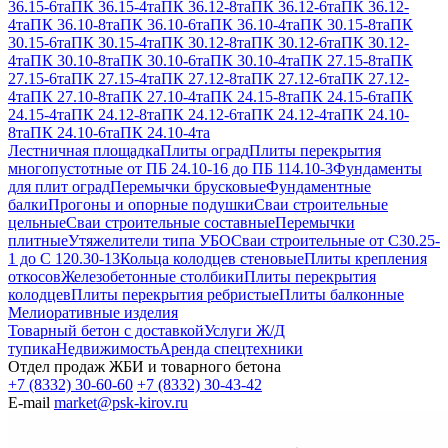
36.15-6та
ПК 36.15-4та
ПК 36.12-8та
ПК 36.12-6та
ПК 36.12-
4та
ПК 36.10-8та
ПК 36.10-6та
ПК 36.10-4та
ПК 30.15-8та
ПК
30.15-6та
ПК 30.15-4та
ПК 30.12-8та
ПК 30.12-6та
ПК 30.12-
4та
ПК 30.10-8та
ПК 30.10-6та
ПК 30.10-4та
ПК 27.15-8та
ПК
27.15-6та
ПК 27.15-4та
ПК 27.12-8та
ПК 27.12-6та
ПК 27.12-
4та
ПК 27.10-8та
ПК 27.10-4та
ПК 24.15-8та
ПК 24.15-6та
ПК
24.15-4та
ПК 24.12-8та
ПК 24.12-6та
ПК 24.12-4та
ПК 24.10-
8та
ПК 24.10-6та
ПК 24.10-4та
Лестничная площадка
Плиты оград
Плиты перекрытия
многопустотные от ПБ 24.10-16 до ПБ 114.10-3
Фундаменты
для плит оград
Перемычки брусковые
Фундаментные
балки
Прогоны и опорные подушки
Сваи строительные
цельные
Сваи строительные составные
Перемычки
плитные
Утяжелители типа УБО
Сваи строительные от С30.25-
1 до С 120.30-13
Кольца колодцев стеновые
Плиты крепления
откосов
Железобетонные столбики
Плиты перекрытия
колодцев
Плиты перекрытия ребристые
Плиты балконные
Мелиоративные изделия
Товарный бетон с доставкой
Услуги Ж/Д
тупика
Недвижимость
Аренда спецтехники
Отдел продаж ЖБИ и товарного бетона
+7 (8332) 30-60-60
+7 (8332) 30-43-42
E-mail
market@psk-kirov.ru