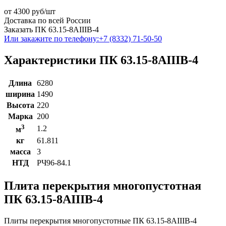
от
4300
руб/шт
Доставка по всей России
Заказать ПК 63.15-8АIIIВ-4
Или закажите по телефону:
+7 (8332) 71-50-50
Характеристики ПК 63.15-8АIIIВ-4
Длина
6280
ширина
1490
Высота
220
Марка
200
3
1.2
м
кг
61.811
масса
3
НТД
РЧ96-84.1
Плита перекрытия многопустотная
ПК 63.15-8АIIIВ-4
Плиты перекрытия многопустотные ПК 63.15-8АIIIВ-4