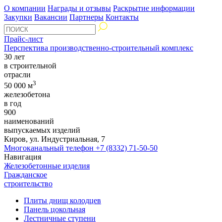
О компании
Награды и отзывы
Раскрытие информации
Закупки
Вакансии
Партнеры
Контакты
Прайс-лист
Перспектива производственно-строительный комплекс
30 лет
в строительной
отрасли
3
50 000 м
железобетона
в год
900
наименований
выпускаемых изделий
Киров, ул. Индустриальная, 7
Многоканальный телефон
+7 (8332) 71-50-50
Навигация
Железобетонные изделия
Гражданское
строительство
Плиты днищ колодцев
Панель цокольная
Лестничные ступени