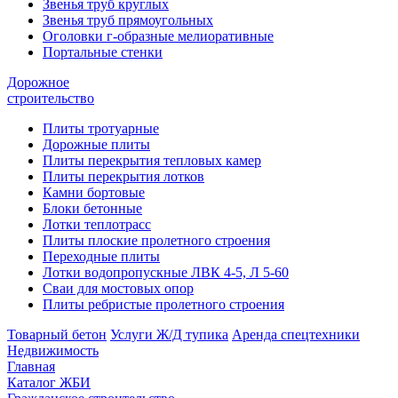
Звенья труб круглых
Звенья труб прямоугольных
Оголовки г-образные мелиоративные
Портальные стенки
Дорожное
строительство
Плиты тротуарные
Дорожные плиты
Плиты перекрытия тепловых камер
Плиты перекрытия лотков
Камни бортовые
Блоки бетонные
Лотки теплотрасс
Плиты плоские пролетного строения
Переходные плиты
Лотки водопропускные ЛВК 4-5, Л 5-60
Сваи для мостовых опор
Плиты ребристые пролетного строения
Товарный бетон
Услуги Ж/Д тупика
Аренда спецтехники
Недвижимость
Главная
Каталог ЖБИ