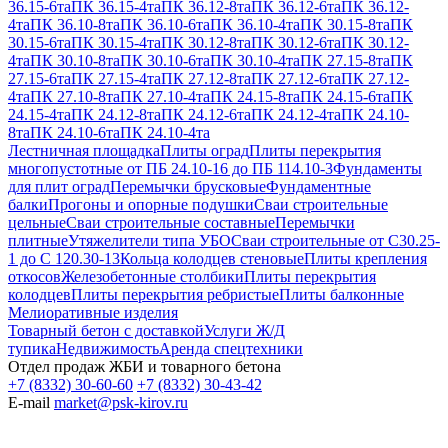
36.15-6та
ПК 36.15-4та
ПК 36.12-8та
ПК 36.12-6та
ПК 36.12-
4та
ПК 36.10-8та
ПК 36.10-6та
ПК 36.10-4та
ПК 30.15-8та
ПК
30.15-6та
ПК 30.15-4та
ПК 30.12-8та
ПК 30.12-6та
ПК 30.12-
4та
ПК 30.10-8та
ПК 30.10-6та
ПК 30.10-4та
ПК 27.15-8та
ПК
27.15-6та
ПК 27.15-4та
ПК 27.12-8та
ПК 27.12-6та
ПК 27.12-
4та
ПК 27.10-8та
ПК 27.10-4та
ПК 24.15-8та
ПК 24.15-6та
ПК
24.15-4та
ПК 24.12-8та
ПК 24.12-6та
ПК 24.12-4та
ПК 24.10-
8та
ПК 24.10-6та
ПК 24.10-4та
Лестничная площадка
Плиты оград
Плиты перекрытия
многопустотные от ПБ 24.10-16 до ПБ 114.10-3
Фундаменты
для плит оград
Перемычки брусковые
Фундаментные
балки
Прогоны и опорные подушки
Сваи строительные
цельные
Сваи строительные составные
Перемычки
плитные
Утяжелители типа УБО
Сваи строительные от С30.25-
1 до С 120.30-13
Кольца колодцев стеновые
Плиты крепления
откосов
Железобетонные столбики
Плиты перекрытия
колодцев
Плиты перекрытия ребристые
Плиты балконные
Мелиоративные изделия
Товарный бетон с доставкой
Услуги Ж/Д
тупика
Недвижимость
Аренда спецтехники
Отдел продаж ЖБИ и товарного бетона
+7 (8332) 30-60-60
+7 (8332) 30-43-42
E-mail
market@psk-kirov.ru