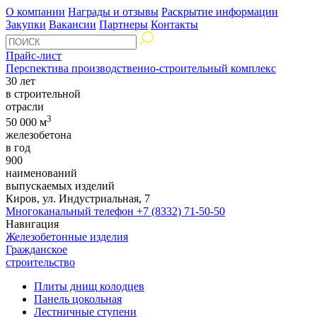
О компании
Награды и отзывы
Раскрытие информации
Закупки
Вакансии
Партнеры
Контакты
Прайс-лист
Перспектива производственно-строительный комплекс
30 лет
в строительной
отрасли
3
50 000 м
железобетона
в год
900
наименований
выпускаемых изделий
Киров, ул. Индустриальная, 7
Многоканальный телефон
+7 (8332) 71-50-50
Навигация
Железобетонные изделия
Гражданское
строительство
Плиты днищ колодцев
Панель цокольная
Лестничные ступени