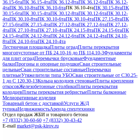
36.15-6та
ПК 36.15-4та
ПК 36.12-8та
ПК 36.12-6та
ПК 36.12-
4та
ПК 36.10-8та
ПК 36.10-6та
ПК 36.10-4та
ПК 30.15-8та
ПК
30.15-6та
ПК 30.15-4та
ПК 30.12-8та
ПК 30.12-6та
ПК 30.12-
4та
ПК 30.10-8та
ПК 30.10-6та
ПК 30.10-4та
ПК 27.15-8та
ПК
27.15-6та
ПК 27.15-4та
ПК 27.12-8та
ПК 27.12-6та
ПК 27.12-
4та
ПК 27.10-8та
ПК 27.10-4та
ПК 24.15-8та
ПК 24.15-6та
ПК
24.15-4та
ПК 24.12-8та
ПК 24.12-6та
ПК 24.12-4та
ПК 24.10-
8та
ПК 24.10-6та
ПК 24.10-4та
Лестничная площадка
Плиты оград
Плиты перекрытия
многопустотные от ПБ 24.10-16 до ПБ 114.10-3
Фундаменты
для плит оград
Перемычки брусковые
Фундаментные
балки
Прогоны и опорные подушки
Сваи строительные
цельные
Сваи строительные составные
Перемычки
плитные
Утяжелители типа УБО
Сваи строительные от С30.25-
1 до С 120.30-13
Кольца колодцев стеновые
Плиты крепления
откосов
Железобетонные столбики
Плиты перекрытия
колодцев
Плиты перекрытия ребристые
Плиты балконные
Мелиоративные изделия
Товарный бетон с доставкой
Услуги Ж/Д
тупика
Недвижимость
Аренда спецтехники
Отдел продаж ЖБИ и товарного бетона
+7 (8332) 30-60-60
+7 (8332) 30-43-42
E-mail
market@psk-kirov.ru