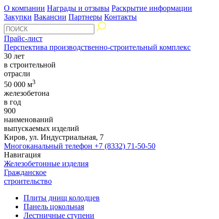
О компании
Награды и отзывы
Раскрытие информации
Закупки
Вакансии
Партнеры
Контакты
Прайс-лист
Перспектива производственно-строительный комплекс
30 лет
в строительной
отрасли
3
50 000 м
железобетона
в год
900
наименований
выпускаемых изделий
Киров, ул. Индустриальная, 7
Многоканальный телефон
+7 (8332) 71-50-50
Навигация
Железобетонные изделия
Гражданское
строительство
Плиты днищ колодцев
Панель цокольная
Лестничные ступени