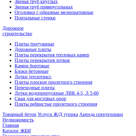
Звенья труб круглых
Звенья труб прямоугольных
Оголовки г-образные мелиоративные
Портальные стенки
Дорожное
строительство
Плиты тротуарные
Дорожные плиты
Плиты перекрытия тепловых камер
Плиты перекрытия лотков
Камни бортовые
Блоки бетонные
Лотки теплотрасс
Плиты плоские пролетного строения
Переходные плиты
Лотки водопропускные ЛВК 4-5, Л 5-60
Сваи для мостовых опор
Плиты ребристые пролетного строения
Товарный бетон
Услуги Ж/Д тупика
Аренда спецтехники
Недвижимость
Главная
Каталог ЖБИ