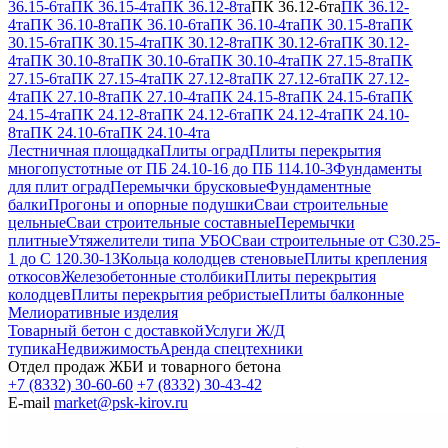
36.15-6та
ПК 36.15-4та
ПК 36.12-8та
ПК 36.12-6та
ПК 36.12-
4та
ПК 36.10-8та
ПК 36.10-6та
ПК 36.10-4та
ПК 30.15-8та
ПК
30.15-6та
ПК 30.15-4та
ПК 30.12-8та
ПК 30.12-6та
ПК 30.12-
4та
ПК 30.10-8та
ПК 30.10-6та
ПК 30.10-4та
ПК 27.15-8та
ПК
27.15-6та
ПК 27.15-4та
ПК 27.12-8та
ПК 27.12-6та
ПК 27.12-
4та
ПК 27.10-8та
ПК 27.10-4та
ПК 24.15-8та
ПК 24.15-6та
ПК
24.15-4та
ПК 24.12-8та
ПК 24.12-6та
ПК 24.12-4та
ПК 24.10-
8та
ПК 24.10-6та
ПК 24.10-4та
Лестничная площадка
Плиты оград
Плиты перекрытия
многопустотные от ПБ 24.10-16 до ПБ 114.10-3
Фундаменты
для плит оград
Перемычки брусковые
Фундаментные
балки
Прогоны и опорные подушки
Сваи строительные
цельные
Сваи строительные составные
Перемычки
плитные
Утяжелители типа УБО
Сваи строительные от С30.25-
1 до С 120.30-13
Кольца колодцев стеновые
Плиты крепления
откосов
Железобетонные столбики
Плиты перекрытия
колодцев
Плиты перекрытия ребристые
Плиты балконные
Мелиоративные изделия
Товарный бетон с доставкой
Услуги Ж/Д
тупика
Недвижимость
Аренда спецтехники
Отдел продаж ЖБИ и товарного бетона
+7 (8332) 30-60-60
+7 (8332) 30-43-42
E-mail
market@psk-kirov.ru