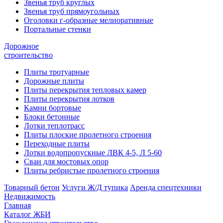
Звенья труб круглых
Звенья труб прямоугольных
Оголовки г-образные мелиоративные
Портальные стенки
Дорожное
строительство
Плиты тротуарные
Дорожные плиты
Плиты перекрытия тепловых камер
Плиты перекрытия лотков
Камни бортовые
Блоки бетонные
Лотки теплотрасс
Плиты плоские пролетного строения
Переходные плиты
Лотки водопропускные ЛВК 4-5, Л 5-60
Сваи для мостовых опор
Плиты ребристые пролетного строения
Товарный бетон
Услуги Ж/Д тупика
Аренда спецтехники
Недвижимость
Главная
Каталог ЖБИ