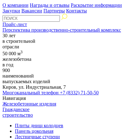
О компании
Награды и отзывы
Раскрытие информации
Закупки
Вакансии
Партнеры
Контакты
Прайс-лист
Перспектива производственно-строительный комплекс
30 лет
в строительной
отрасли
3
50 000 м
железобетона
в год
900
наименований
выпускаемых изделий
Киров, ул. Индустриальная, 7
Многоканальный телефон
+7 (8332) 71-50-50
Навигация
Железобетонные изделия
Гражданское
строительство
Плиты днищ колодцев
Панель цокольная
Лестничные ступени