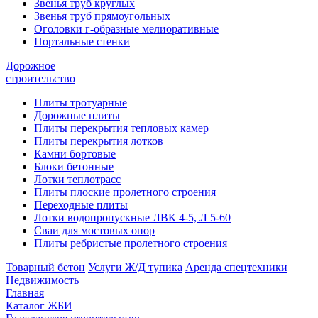
Звенья труб круглых
Звенья труб прямоугольных
Оголовки г-образные мелиоративные
Портальные стенки
Дорожное
строительство
Плиты тротуарные
Дорожные плиты
Плиты перекрытия тепловых камер
Плиты перекрытия лотков
Камни бортовые
Блоки бетонные
Лотки теплотрасс
Плиты плоские пролетного строения
Переходные плиты
Лотки водопропускные ЛВК 4-5, Л 5-60
Сваи для мостовых опор
Плиты ребристые пролетного строения
Товарный бетон
Услуги Ж/Д тупика
Аренда спецтехники
Недвижимость
Главная
Каталог ЖБИ