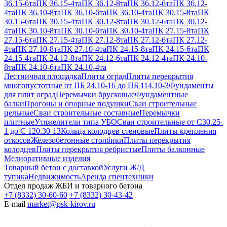
36.15-6та
ПК 36.15-4та
ПК 36.12-8та
ПК 36.12-6та
ПК 36.12-
4та
ПК 36.10-8та
ПК 36.10-6та
ПК 36.10-4та
ПК 30.15-8та
ПК
30.15-6та
ПК 30.15-4та
ПК 30.12-8та
ПК 30.12-6та
ПК 30.12-
4та
ПК 30.10-8та
ПК 30.10-6та
ПК 30.10-4та
ПК 27.15-8та
ПК
27.15-6та
ПК 27.15-4та
ПК 27.12-8та
ПК 27.12-6та
ПК 27.12-
4та
ПК 27.10-8та
ПК 27.10-4та
ПК 24.15-8та
ПК 24.15-6та
ПК
24.15-4та
ПК 24.12-8та
ПК 24.12-6та
ПК 24.12-4та
ПК 24.10-
8та
ПК 24.10-6та
ПК 24.10-4та
Лестничная площадка
Плиты оград
Плиты перекрытия
многопустотные от ПБ 24.10-16 до ПБ 114.10-3
Фундаменты
для плит оград
Перемычки брусковые
Фундаментные
балки
Прогоны и опорные подушки
Сваи строительные
цельные
Сваи строительные составные
Перемычки
плитные
Утяжелители типа УБО
Сваи строительные от С30.25-
1 до С 120.30-13
Кольца колодцев стеновые
Плиты крепления
откосов
Железобетонные столбики
Плиты перекрытия
колодцев
Плиты перекрытия ребристые
Плиты балконные
Мелиоративные изделия
Товарный бетон с доставкой
Услуги Ж/Д
тупика
Недвижимость
Аренда спецтехники
Отдел продаж ЖБИ и товарного бетона
+7 (8332) 30-60-60
+7 (8332) 30-43-42
E-mail
market@psk-kirov.ru