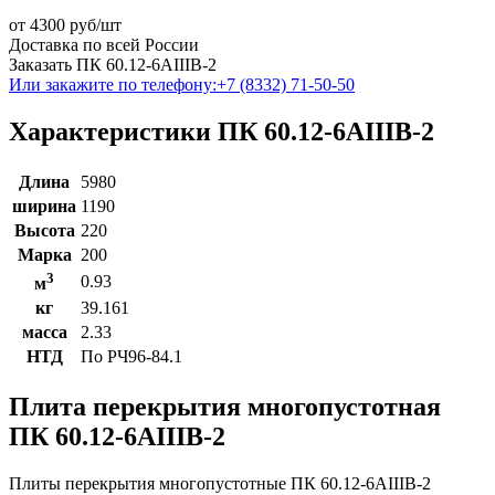
от
4300
руб/шт
Доставка по всей России
Заказать ПК 60.12-6АIIIВ-2
Или закажите по телефону:
+7 (8332) 71-50-50
Характеристики ПК 60.12-6АIIIВ-2
Длина
5980
ширина
1190
Высота
220
Марка
200
3
0.93
м
кг
39.161
масса
2.33
НТД
По РЧ96-84.1
Плита перекрытия многопустотная
ПК 60.12-6АIIIВ-2
Плиты перекрытия многопустотные ПК 60.12-6АIIIВ-2