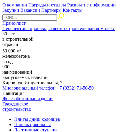
О компании
Награды и отзывы
Раскрытие информации
Закупки
Вакансии
Партнеры
Контакты
Прайс-лист
Перспектива производственно-строительный комплекс
30 лет
в строительной
отрасли
3
50 000 м
железобетона
в год
900
наименований
выпускаемых изделий
Киров, ул. Индустриальная, 7
Многоканальный телефон
+7 (8332) 71-50-50
Навигация
Железобетонные изделия
Гражданское
строительство
Плиты днищ колодцев
Панель цокольная
Лестничные ступени