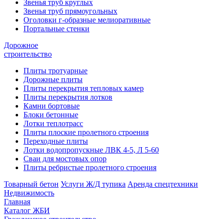
Звенья труб круглых
Звенья труб прямоугольных
Оголовки г-образные мелиоративные
Портальные стенки
Дорожное
строительство
Плиты тротуарные
Дорожные плиты
Плиты перекрытия тепловых камер
Плиты перекрытия лотков
Камни бортовые
Блоки бетонные
Лотки теплотрасс
Плиты плоские пролетного строения
Переходные плиты
Лотки водопропускные ЛВК 4-5, Л 5-60
Сваи для мостовых опор
Плиты ребристые пролетного строения
Товарный бетон
Услуги Ж/Д тупика
Аренда спецтехники
Недвижимость
Главная
Каталог ЖБИ