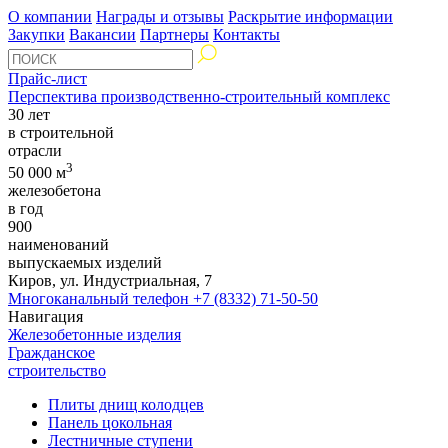
О компании
Награды и отзывы
Раскрытие информации
Закупки
Вакансии
Партнеры
Контакты
Прайс-лист
Перспектива производственно-строительный комплекс
30 лет
в строительной
отрасли
3
50 000 м
железобетона
в год
900
наименований
выпускаемых изделий
Киров, ул. Индустриальная, 7
Многоканальный телефон
+7 (8332) 71-50-50
Навигация
Железобетонные изделия
Гражданское
строительство
Плиты днищ колодцев
Панель цокольная
Лестничные ступени