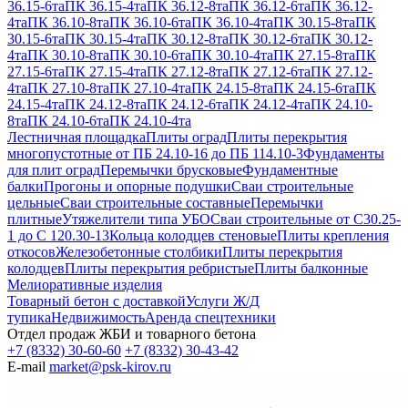
36.15-6та
ПК 36.15-4та
ПК 36.12-8та
ПК 36.12-6та
ПК 36.12-
4та
ПК 36.10-8та
ПК 36.10-6та
ПК 36.10-4та
ПК 30.15-8та
ПК
30.15-6та
ПК 30.15-4та
ПК 30.12-8та
ПК 30.12-6та
ПК 30.12-
4та
ПК 30.10-8та
ПК 30.10-6та
ПК 30.10-4та
ПК 27.15-8та
ПК
27.15-6та
ПК 27.15-4та
ПК 27.12-8та
ПК 27.12-6та
ПК 27.12-
4та
ПК 27.10-8та
ПК 27.10-4та
ПК 24.15-8та
ПК 24.15-6та
ПК
24.15-4та
ПК 24.12-8та
ПК 24.12-6та
ПК 24.12-4та
ПК 24.10-
8та
ПК 24.10-6та
ПК 24.10-4та
Лестничная площадка
Плиты оград
Плиты перекрытия
многопустотные от ПБ 24.10-16 до ПБ 114.10-3
Фундаменты
для плит оград
Перемычки брусковые
Фундаментные
балки
Прогоны и опорные подушки
Сваи строительные
цельные
Сваи строительные составные
Перемычки
плитные
Утяжелители типа УБО
Сваи строительные от С30.25-
1 до С 120.30-13
Кольца колодцев стеновые
Плиты крепления
откосов
Железобетонные столбики
Плиты перекрытия
колодцев
Плиты перекрытия ребристые
Плиты балконные
Мелиоративные изделия
Товарный бетон с доставкой
Услуги Ж/Д
тупика
Недвижимость
Аренда спецтехники
Отдел продаж ЖБИ и товарного бетона
+7 (8332) 30-60-60
+7 (8332) 30-43-42
E-mail
market@psk-kirov.ru