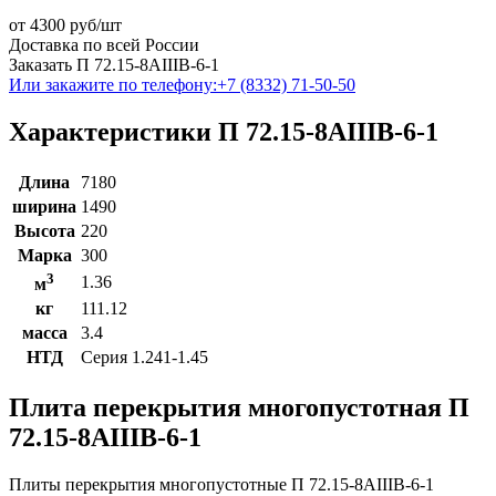
от
4300
руб/шт
Доставка по всей России
Заказать П 72.15-8АIIIВ-6-1
Или закажите по телефону:
+7 (8332) 71-50-50
Характеристики П 72.15-8АIIIВ-6-1
Длина
7180
ширина
1490
Высота
220
Марка
300
3
1.36
м
кг
111.12
масса
3.4
НТД
Серия 1.241-1.45
Плита перекрытия многопустотная П
72.15-8АIIIВ-6-1
Плиты перекрытия многопустотные П 72.15-8АIIIВ-6-1