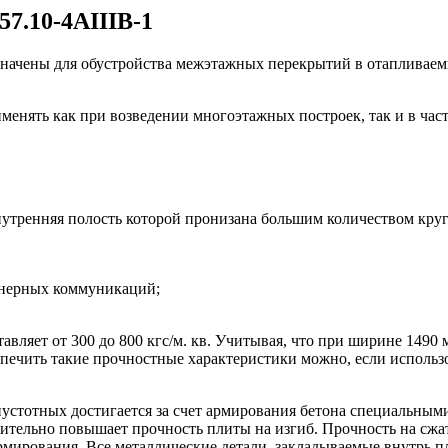
7.10-4АIIIВ-1
начены для обустройства межэтажных перекрытий в отапливаемы
енять как при возведении многоэтажных построек, так и в част
внутренняя полость которой пронизана большим количеством кру
енерных коммуникаций;
авляет от 300 до 800 кгс/м. кв. Учитывая, что при ширине 1490 
спечить такие прочностные характеристики можно, если исполь
устотных достигается за счет армирования бетона специальным
ельно повышает прочность плиты на изгиб. Прочность на сжати
ирования. Все металлические детали, закладываемые внутрь пл