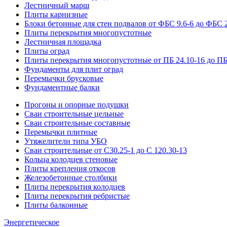
Лестничный марш
Плиты карнизные
Блоки бетонные для стен подвалов от ФБС 9.6-6 до ФБС 2
Плиты перекрытия многопустотные
Лестничная площадка
Плиты оград
Плиты перекрытия многопустотные от ПБ 24.10-16 до ПБ
Фундаменты для плит оград
Перемычки брусковые
Фундаментные балки
Прогоны и опорные подушки
Сваи строительные цельные
Сваи строительные составные
Перемычки плитные
Утяжелители типа УБО
Сваи строительные от С30.25-1 до С 120.30-13
Кольца колодцев стеновые
Плиты крепления откосов
Железобетонные столбики
Плиты перекрытия колодцев
Плиты перекрытия ребристые
Плиты балконные
Энергетическое