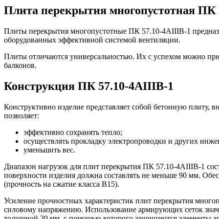
Плита перекрытия многопустотная ПК 5
Плиты перекрытия многопустотные ПК 57.10-4АIIIВ-1 предназ
оборудованных эффективной системой вентиляции.
Плиты отличаются универсальностью. Их с успехом можно прим
балконов.
Конструкция ПК 57.10-4АIIIВ-1
Конструктивно изделие представляет собой бетонную плиту, 
позволяет:
эффективно сохранять тепло;
осуществлять прокладку электропроводки и других инж
уменьшить вес.
Диапазон нагрузок для плит перекрытия ПК 57.10-4АIIIВ-1 сост
поверхности изделия должна составлять не меньше 90 мм. Обе
(прочность на сжатие класса В15).
Усиление прочностных характеристик плит перекрытия многоп
силовому напряжению. Использование армирующих сеток значит
толщиной 20 мм, с помощью которого защищаются элементы арм