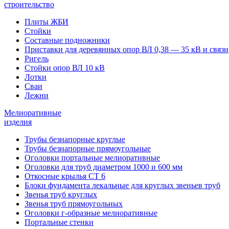
строительство
Плиты ЖБИ
Стойки
Составные подножники
Приставки для деревянных опор ВЛ 0,38 — 35 кВ и связи
Ригель
Стойки опор ВЛ 10 кВ
Лотки
Сваи
Лежни
Мелиоративные
изделия
Трубы безнапорные круглые
Трубы безнапорные прямоугольные
Оголовки портальные мелиоративные
Оголовки для труб диаметром 1000 и 600 мм
Откосные крылья СТ 6
Блоки фундамента лекальные для круглых звеньев труб
Звенья труб круглых
Звенья труб прямоугольных
Оголовки г-образные мелиоративные
Портальные стенки