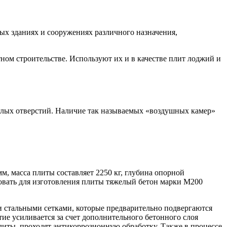
х зданиях и сооружениях различного назначения,
ном строительстве. Используют их и в качестве плит лоджий и
глых отверстий. Наличие так называемых «воздушных камер»
мм, масса плиты составляет 2250 кг, глубина опорной
зовать для изготовления плиты тяжелый бетон марки М200
и стальными сетками, которые предварительно подвергаются
е усиливается за счет дополнительного бетонного слоя
иты, проходят антикоррозионную обработку. Также в процессе