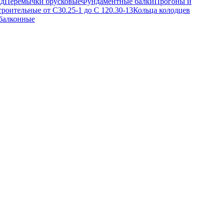
ад
Перемычки брусковые
Фундаментные балки
Прогоны и
троительные от С30.25-1 до С 120.30-13
Кольца колодцев
балконные