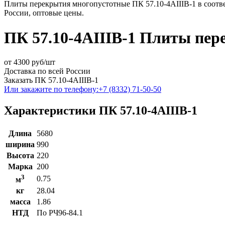
Плиты перекрытия многопустотные ПК 57.10-4АIIIВ-1 в соотве
России, оптовые цены.
ПК 57.10-4АIIIВ-1 Плиты пе
от
4300
руб/шт
Доставка по всей России
Заказать ПК 57.10-4АIIIВ-1
Или закажите по телефону:
+7 (8332) 71-50-50
Характеристики ПК 57.10-4АIIIВ-1
Длина
5680
ширина
990
Высота
220
Марка
200
3
0.75
м
кг
28.04
масса
1.86
НТД
По РЧ96-84.1