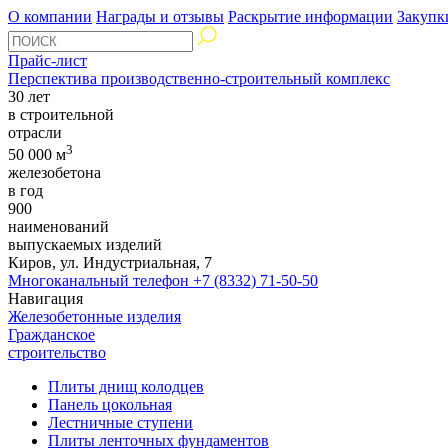
О компании
Награды и отзывы
Раскрытие информации
Закупк
Прайс-лист
Перспектива производственно-строительный комплекс
30 лет
в строительной
отрасли
3
50 000 м
железобетона
в год
900
наименований
выпускаемых изделий
Киров, ул. Индустриальная, 7
Многоканальный телефон
+7 (8332) 71-50-50
Навигация
Железобетонные изделия
Гражданское
строительство
Плиты днищ колодцев
Панель цокольная
Лестничные ступени
Плиты ленточных фундаментов