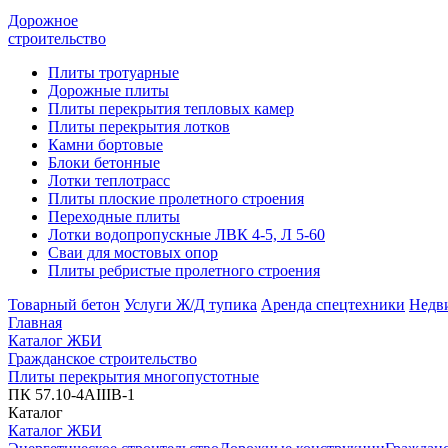
Дорожное
строительство
Плиты тротуарные
Дорожные плиты
Плиты перекрытия тепловых камер
Плиты перекрытия лотков
Камни бортовые
Блоки бетонные
Лотки теплотрасс
Плиты плоские пролетного строения
Переходные плиты
Лотки водопропускные ЛВК 4-5, Л 5-60
Сваи для мостовых опор
Плиты ребристые пролетного строения
Товарный бетон
Услуги Ж/Д тупика
Аренда спецтехники
Недв
Главная
Каталог ЖБИ
Гражданское строительство
Плиты перекрытия многопустотные
ПК 57.10-4АIIIВ-1
Каталог
Каталог ЖБИ