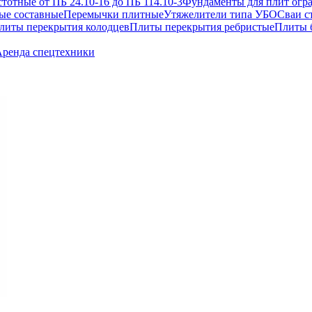
отные от ПБ 24.10-16 до ПБ 114.10-3
Фундаменты для плит огр
ые составные
Перемычки плитные
Утяжелители типа УБО
Сваи с
литы перекрытия колодцев
Плиты перекрытия ребристые
Плиты 
ренда спецтехники