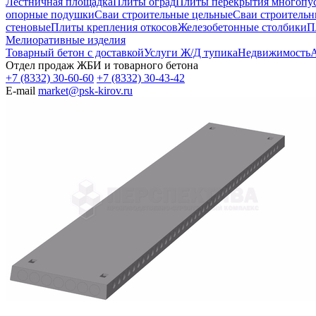
Лестничная площадка
Плиты оград
Плиты перекрытия многопуст
опорные подушки
Сваи строительные цельные
Сваи строительн
стеновые
Плиты крепления откосов
Железобетонные столбики
П
Мелиоративные изделия
Товарный бетон с доставкой
Услуги Ж/Д тупика
Недвижимость
А
Отдел продаж ЖБИ и товарного бетона
+7 (8332) 30-60-60
+7 (8332) 30-43-42
E-mail
market@psk-kirov.ru