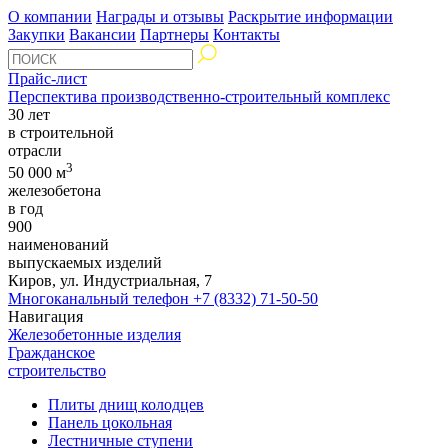
О компании
Награды и отзывы
Раскрытие информации
Закупки
Вакансии
Партнеры
Контакты
Прайс-лист
Перспектива производственно-строительный комплекс
30 лет
в строительной
отрасли
3
50 000 м
железобетона
в год
900
наименований
выпускаемых изделий
Киров, ул. Индустриальная, 7
Многоканальный телефон
+7 (8332) 71-50-50
Навигация
Железобетонные изделия
Гражданское
строительство
Плиты днищ колодцев
Панель цокольная
Лестничные ступени