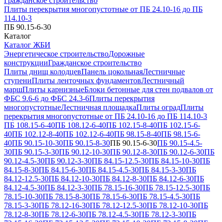
Гражданское строительство
Плиты перекрытия многопустотные от ПБ 24.10-16 до ПБ
114.10-3
ПБ 90.15-6-30
Каталог
Каталог ЖБИ
Энергетическое строительство
Дорожные
конструкции
Гражданское строительство
Плиты днищ колодцев
Панель цокольная
Лестничные
ступени
Плиты ленточных фундаментов
Лестничный
марш
Плиты карнизные
Блоки бетонные для стен подвалов от
ФБС 9.6-6 до ФБС 24.3-6
Плиты перекрытия
многопустотные
Лестничная площадка
Плиты оград
Плиты
перекрытия многопустотные от ПБ 24.10-16 до ПБ 114.10-3
ПБ 108.15-6-40
ПБ 108.12-6-40
ПБ 102.15-8-40
ПБ 102.15-6-
40
ПБ 102.12-8-40
ПБ 102.12-6-40
ПБ 98.15-8-40
ПБ 98.15-6-
40
ПБ 90.15-10-30
ПБ 90.15-8-30
ПБ 90.15-6-30
ПБ 90.15-4.5-
30
ПБ 90.15-3-30
ПБ 90.12-10-30
ПБ 90.12-8-30
ПБ 90.12-6-30
ПБ
90.12-4.5-30
ПБ 90.12-3-30
ПБ 84.15-12.5-30
ПБ 84.15-10-30
ПБ
84.15-8-30
ПБ 84.15-6-30
ПБ 84.15-4.5-30
ПБ 84.15-3-30
ПБ
84.12-12.5-30
ПБ 84.12-10-30
ПБ 84.12-8-30
ПБ 84.12-6-30
ПБ
84.12-4.5-30
ПБ 84.12-3-30
ПБ 78.15-16-30
ПБ 78.15-12.5-30
ПБ
78.15-10-30
ПБ 78.15-8-30
ПБ 78.15-6-30
ПБ 78.15-4.5-30
ПБ
78.15-3-30
ПБ 78.12-16-30
ПБ 78.12-12.5-30
ПБ 78.12-10-30
ПБ
78.12-8-30
ПБ 78.12-6-30
ПБ 78.12-4.5-30
ПБ 78.12-3-30
ПБ