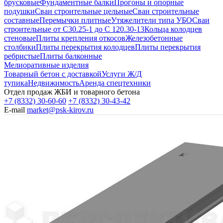
брусковые
Фундаментные балки
Прогоны и опорные
подушки
Сваи строительные цельные
Сваи строительные
составные
Перемычки плитные
Утяжелители типа УБО
Сваи
строительные от С30.25-1 до С 120.30-13
Кольца колодцев
стеновые
Плиты крепления откосов
Железобетонные
столбики
Плиты перекрытия колодцев
Плиты перекрытия
ребристые
Плиты балконные
Мелиоративные изделия
Товарный бетон с доставкой
Услуги Ж/Д
тупика
Недвижимость
Аренда спецтехники
Отдел продаж ЖБИ и товарного бетона
+7 (8332) 30-60-60
+7 (8332) 30-43-42
E-mail
market@psk-kirov.ru