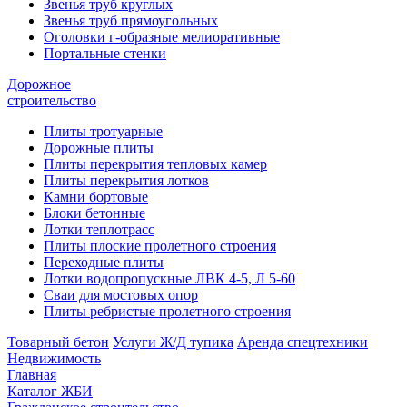
Звенья труб круглых
Звенья труб прямоугольных
Оголовки г-образные мелиоративные
Портальные стенки
Дорожное
строительство
Плиты тротуарные
Дорожные плиты
Плиты перекрытия тепловых камер
Плиты перекрытия лотков
Камни бортовые
Блоки бетонные
Лотки теплотрасс
Плиты плоские пролетного строения
Переходные плиты
Лотки водопропускные ЛВК 4-5, Л 5-60
Сваи для мостовых опор
Плиты ребристые пролетного строения
Товарный бетон
Услуги Ж/Д тупика
Аренда спецтехники
Недвижимость
Главная
Каталог ЖБИ