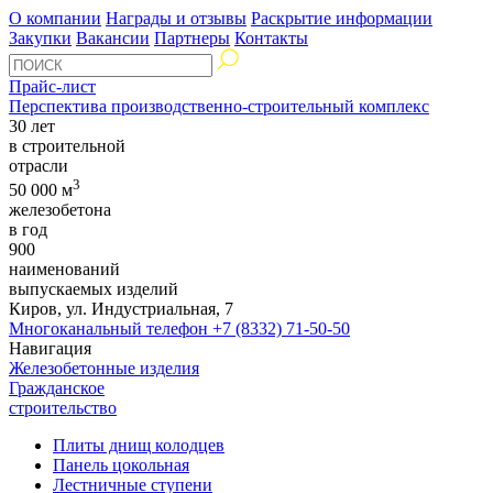
О компании
Награды и отзывы
Раскрытие информации
Закупки
Вакансии
Партнеры
Контакты
Прайс-лист
Перспектива производственно-строительный комплекс
30 лет
в строительной
отрасли
3
50 000 м
железобетона
в год
900
наименований
выпускаемых изделий
Киров, ул. Индустриальная, 7
Многоканальный телефон
+7 (8332) 71-50-50
Навигация
Железобетонные изделия
Гражданское
строительство
Плиты днищ колодцев
Панель цокольная
Лестничные ступени