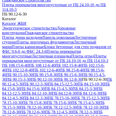
Гражданское строительство
Плиты перекрытия многопустотные от ПБ 24.10-16 до ПБ
114.10-3
ПБ 90.12-6-30
Каталог
Каталог ЖБИ
Энергетическое строительство
Дорожные
конструкции
Гражданское строительство
Плиты днищ колодцев
Панель цокольная
Лестничные
ступени
Плиты ленточных фундаментов
Лестничный
марш
Плиты карнизные
Блоки бетонные для стен подвалов от
ФБС 9.6-6 до ФБС 24.3-6
Плиты перекрытия
многопустотные
Лестничная площадка
Плиты оград
Плиты
перекрытия многопустотные от ПБ 24.10-16 до ПБ 114.10-3
ПБ 108.15-6-40
ПБ 108.12-6-40
ПБ 102.15-8-40
ПБ 102.15-6-
40
ПБ 102.12-8-40
ПБ 102.12-6-40
ПБ 98.15-8-40
ПБ 98.15-6-
40
ПБ 90.15-10-30
ПБ 90.15-8-30
ПБ 90.15-6-30
ПБ 90.15-4.5-
30
ПБ 90.15-3-30
ПБ 90.12-10-30
ПБ 90.12-8-30
ПБ 90.12-6-30
ПБ
90.12-4.5-30
ПБ 90.12-3-30
ПБ 84.15-12.5-30
ПБ 84.15-10-30
ПБ
84.15-8-30
ПБ 84.15-6-30
ПБ 84.15-4.5-30
ПБ 84.15-3-30
ПБ
84.12-12.5-30
ПБ 84.12-10-30
ПБ 84.12-8-30
ПБ 84.12-6-30
ПБ
84.12-4.5-30
ПБ 84.12-3-30
ПБ 78.15-16-30
ПБ 78.15-12.5-30
ПБ
78.15-10-30
ПБ 78.15-8-30
ПБ 78.15-6-30
ПБ 78.15-4.5-30
ПБ
78.15-3-30
ПБ 78.12-16-30
ПБ 78.12-12.5-30
ПБ 78.12-10-30
ПБ
78.12-8-30
ПБ 78.12-6-30
ПБ 78.12-4.5-30
ПБ 78.12-3-30
ПБ