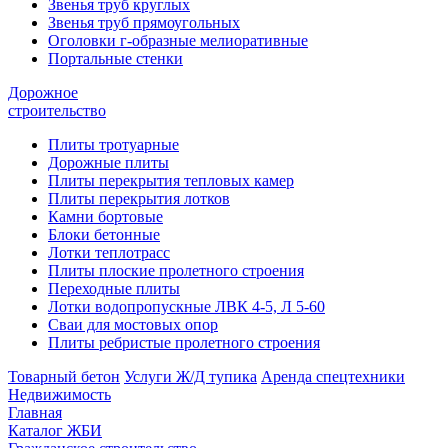
Звенья труб круглых
Звенья труб прямоугольных
Оголовки г-образные мелиоративные
Портальные стенки
Дорожное
строительство
Плиты тротуарные
Дорожные плиты
Плиты перекрытия тепловых камер
Плиты перекрытия лотков
Камни бортовые
Блоки бетонные
Лотки теплотрасс
Плиты плоские пролетного строения
Переходные плиты
Лотки водопропускные ЛВК 4-5, Л 5-60
Сваи для мостовых опор
Плиты ребристые пролетного строения
Товарный бетон
Услуги Ж/Д тупика
Аренда спецтехники
Недвижимость
Главная
Каталог ЖБИ