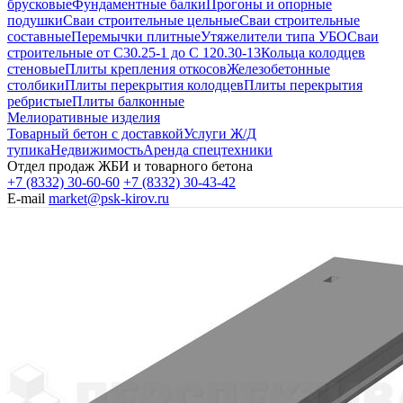
брусковые
Фундаментные балки
Прогоны и опорные
подушки
Сваи строительные цельные
Сваи строительные
составные
Перемычки плитные
Утяжелители типа УБО
Сваи
строительные от С30.25-1 до С 120.30-13
Кольца колодцев
стеновые
Плиты крепления откосов
Железобетонные
столбики
Плиты перекрытия колодцев
Плиты перекрытия
ребристые
Плиты балконные
Мелиоративные изделия
Товарный бетон с доставкой
Услуги Ж/Д
тупика
Недвижимость
Аренда спецтехники
Отдел продаж ЖБИ и товарного бетона
+7 (8332) 30-60-60
+7 (8332) 30-43-42
E-mail
market@psk-kirov.ru