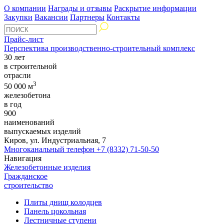
О компании
Награды и отзывы
Раскрытие информации
Закупки
Вакансии
Партнеры
Контакты
Прайс-лист
Перспектива производственно-строительный комплекс
30 лет
в строительной
отрасли
3
50 000 м
железобетона
в год
900
наименований
выпускаемых изделий
Киров, ул. Индустриальная, 7
Многоканальный телефон
+7 (8332) 71-50-50
Навигация
Железобетонные изделия
Гражданское
строительство
Плиты днищ колодцев
Панель цокольная
Лестничные ступени