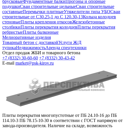
брусковые
Фундаментные балки
Прогоны и опорные
подушки
Сваи строительные цельные
Сваи строительные
составные
Перемычки плитные
Утяжелители типа УБО
Сваи
строительные от С30.25-1 до С 120.30-13
Кольца колодцев
стеновые
Плиты крепления откосов
Железобетонные
столбики
Плиты перекрытия колодцев
Плиты перекрытия
ребристые
Плиты балконные
Мелиоративные изделия
Товарный бетон с доставкой
Услуги Ж/Д
тупика
Недвижимость
Аренда спецтехники
Отдел продаж ЖБИ и товарного бетона
+7 (8332) 30-60-60
+7 (8332) 30-43-42
E-mail
market@psk-kirov.ru
Плиты перекрытия многопустотные от ПБ 24.10-16 до ПБ
114.10-3 ПБ 78.15-10-30 в соответствии с ГОСТ напрямую от
завода-производителя. Наличие на складе, возможность