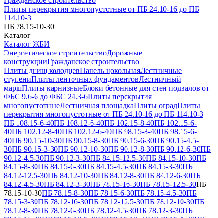
Гражданское строительство
Плиты перекрытия многопустотные от ПБ 24.10-16 до ПБ
114.10-3
ПБ 78.15-10-30
Каталог
Каталог ЖБИ
Энергетическое строительство
Дорожные
конструкции
Гражданское строительство
Плиты днищ колодцев
Панель цокольная
Лестничные
ступени
Плиты ленточных фундаментов
Лестничный
марш
Плиты карнизные
Блоки бетонные для стен подвалов от
ФБС 9.6-6 до ФБС 24.3-6
Плиты перекрытия
многопустотные
Лестничная площадка
Плиты оград
Плиты
перекрытия многопустотные от ПБ 24.10-16 до ПБ 114.10-3
ПБ 108.15-6-40
ПБ 108.12-6-40
ПБ 102.15-8-40
ПБ 102.15-6-
40
ПБ 102.12-8-40
ПБ 102.12-6-40
ПБ 98.15-8-40
ПБ 98.15-6-
40
ПБ 90.15-10-30
ПБ 90.15-8-30
ПБ 90.15-6-30
ПБ 90.15-4.5-
30
ПБ 90.15-3-30
ПБ 90.12-10-30
ПБ 90.12-8-30
ПБ 90.12-6-30
ПБ
90.12-4.5-30
ПБ 90.12-3-30
ПБ 84.15-12.5-30
ПБ 84.15-10-30
ПБ
84.15-8-30
ПБ 84.15-6-30
ПБ 84.15-4.5-30
ПБ 84.15-3-30
ПБ
84.12-12.5-30
ПБ 84.12-10-30
ПБ 84.12-8-30
ПБ 84.12-6-30
ПБ
84.12-4.5-30
ПБ 84.12-3-30
ПБ 78.15-16-30
ПБ 78.15-12.5-30
ПБ
78.15-10-30
ПБ 78.15-8-30
ПБ 78.15-6-30
ПБ 78.15-4.5-30
ПБ
78.15-3-30
ПБ 78.12-16-30
ПБ 78.12-12.5-30
ПБ 78.12-10-30
ПБ
78.12-8-30
ПБ 78.12-6-30
ПБ 78.12-4.5-30
ПБ 78.12-3-30
ПБ