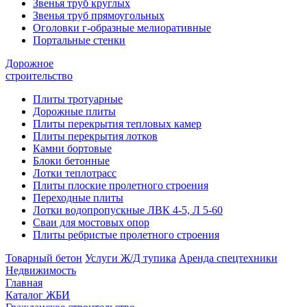
Звенья труб круглых
Звенья труб прямоугольных
Оголовки г-образные мелиоративные
Портальные стенки
Дорожное
строительство
Плиты тротуарные
Дорожные плиты
Плиты перекрытия тепловых камер
Плиты перекрытия лотков
Камни бортовые
Блоки бетонные
Лотки теплотрасс
Плиты плоские пролетного строения
Переходные плиты
Лотки водопропускные ЛВК 4-5, Л 5-60
Сваи для мостовых опор
Плиты ребристые пролетного строения
Товарный бетон
Услуги Ж/Д тупика
Аренда спецтехники
Недвижимость
Главная
Каталог ЖБИ