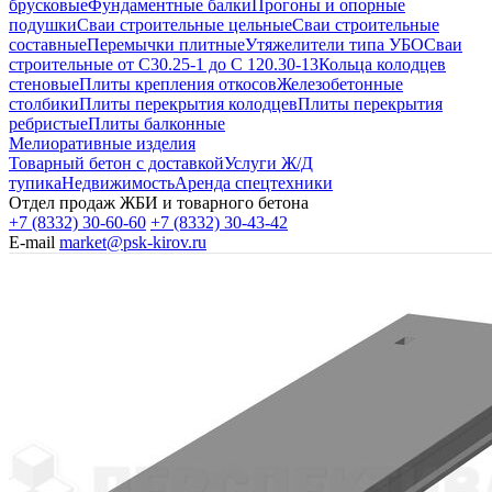
брусковые
Фундаментные балки
Прогоны и опорные
подушки
Сваи строительные цельные
Сваи строительные
составные
Перемычки плитные
Утяжелители типа УБО
Сваи
строительные от С30.25-1 до С 120.30-13
Кольца колодцев
стеновые
Плиты крепления откосов
Железобетонные
столбики
Плиты перекрытия колодцев
Плиты перекрытия
ребристые
Плиты балконные
Мелиоративные изделия
Товарный бетон с доставкой
Услуги Ж/Д
тупика
Недвижимость
Аренда спецтехники
Отдел продаж ЖБИ и товарного бетона
+7 (8332) 30-60-60
+7 (8332) 30-43-42
E-mail
market@psk-kirov.ru