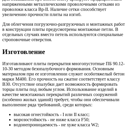
напряженными металлическими проволочными сетками из
проволоки класса Вр-II. Наличие сетки способствует
увеличению прочности плиты на изгиб.
Для облегчения погрузочно-разгрузочных и монтажных работ
в конструкции плиты предусмотрены монтажные петли. В
отдельных случаях вместо петель используются специальные
строповочные отверстия.
Изготовление
Изготавливают плиты перекрытия многопустотные ПБ 90.12-
10-30 методом безопалубочного формования. Основным
материалом при ее изготовлении служит особотяжелый бетон
марки М400. Его прочность на сжатие соответствует классу
В30. Отсутствие опалубки дает возможность формировать
торцы плиты под любым углом. Использование изделий в
качестве межэтажных перекрытий различных сооружений
(особенно жилых зданий) требует, чтобы они обеспечивали
выполнение ряда требований, среди которых:
высокая огнестойкость - I или II класс;
морозостойкость - не ниже класса F50;
водонепроницаемость - не хуже класса W2;