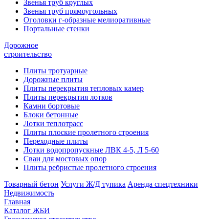
Звенья труб круглых
Звенья труб прямоугольных
Оголовки г-образные мелиоративные
Портальные стенки
Дорожное
строительство
Плиты тротуарные
Дорожные плиты
Плиты перекрытия тепловых камер
Плиты перекрытия лотков
Камни бортовые
Блоки бетонные
Лотки теплотрасс
Плиты плоские пролетного строения
Переходные плиты
Лотки водопропускные ЛВК 4-5, Л 5-60
Сваи для мостовых опор
Плиты ребристые пролетного строения
Товарный бетон
Услуги Ж/Д тупика
Аренда спецтехники
Недвижимость
Главная
Каталог ЖБИ