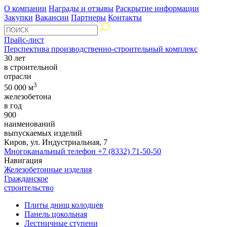
О компании
Награды и отзывы
Раскрытие информации
Закупки
Вакансии
Партнеры
Контакты
Прайс-лист
Перспектива производственно-строительный комплекс
30 лет
в строительной
отрасли
3
50 000 м
железобетона
в год
900
наименований
выпускаемых изделий
Киров, ул. Индустриальная, 7
Многоканальный телефон
+7 (8332) 71-50-50
Навигация
Железобетонные изделия
Гражданское
строительство
Плиты днищ колодцев
Панель цокольная
Лестничные ступени