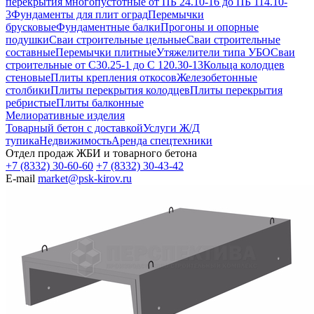
перекрытия многопустотные от ПБ 24.10-16 до ПБ 114.10-
3
Фундаменты для плит оград
Перемычки
брусковые
Фундаментные балки
Прогоны и опорные
подушки
Сваи строительные цельные
Сваи строительные
составные
Перемычки плитные
Утяжелители типа УБО
Сваи
строительные от С30.25-1 до С 120.30-13
Кольца колодцев
стеновые
Плиты крепления откосов
Железобетонные
столбики
Плиты перекрытия колодцев
Плиты перекрытия
ребристые
Плиты балконные
Мелиоративные изделия
Товарный бетон с доставкой
Услуги Ж/Д
тупика
Недвижимость
Аренда спецтехники
Отдел продаж ЖБИ и товарного бетона
+7 (8332) 30-60-60
+7 (8332) 30-43-42
E-mail
market@psk-kirov.ru