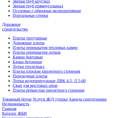
Звенья труб круглых
Звенья труб прямоугольных
Оголовки г-образные мелиоративные
Портальные стенки
Дорожное
строительство
Плиты тротуарные
Дорожные плиты
Плиты перекрытия тепловых камер
Плиты перекрытия лотков
Камни бортовые
Блоки бетонные
Лотки теплотрасс
Плиты плоские пролетного строения
Переходные плиты
Лотки водопропускные ЛВК 4-5, Л 5-60
Сваи для мостовых опор
Плиты ребристые пролетного строения
Товарный бетон
Услуги Ж/Д тупика
Аренда спецтехники
Недвижимость
Главная
Каталог ЖБИ