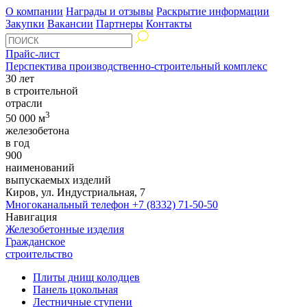
О компании
Награды и отзывы
Раскрытие информации
Закупки
Вакансии
Партнеры
Контакты
Прайс-лист
Перспектива производственно-строительный комплекс
30 лет
в строительной
отрасли
3
50 000 м
железобетона
в год
900
наименований
выпускаемых изделий
Киров, ул. Индустриальная, 7
Многоканальный телефон
+7 (8332) 71-50-50
Навигация
Железобетонные изделия
Гражданское
строительство
Плиты днищ колодцев
Панель цокольная
Лестничные ступени