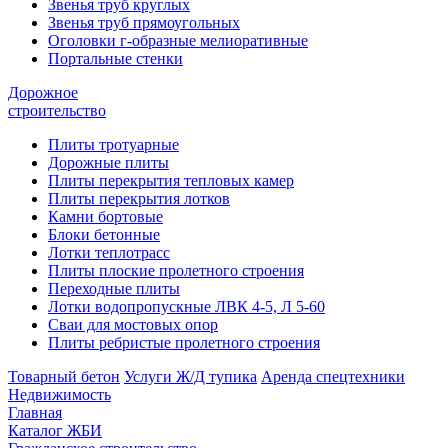
Звенья труб круглых
Звенья труб прямоугольных
Оголовки г-образные мелиоративные
Портальные стенки
Дорожное
строительство
Плиты тротуарные
Дорожные плиты
Плиты перекрытия тепловых камер
Плиты перекрытия лотков
Камни бортовые
Блоки бетонные
Лотки теплотрасс
Плиты плоские пролетного строения
Переходные плиты
Лотки водопропускные ЛВК 4-5, Л 5-60
Сваи для мостовых опор
Плиты ребристые пролетного строения
Товарный бетон
Услуги Ж/Д тупика
Аренда спецтехники
Недвижимость
Главная
Каталог ЖБИ