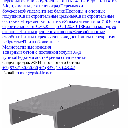
перекрытия многопустотные от ПБ 24.10-16 до ПБ 114.10-
3
Фундаменты для плит оград
Перемычки
брусковые
Фундаментные балки
Прогоны и опорные
подушки
Сваи строительные цельные
Сваи строительные
составные
Перемычки плитные
Утяжелители типа УБО
Сваи
строительные от С30.25-1 до С 120.30-13
Кольца колодцев
стеновые
Плиты крепления откосов
Железобетонные
столбики
Плиты перекрытия колодцев
Плиты перекрытия
ребристые
Плиты балконные
Мелиоративные изделия
Товарный бетон с доставкой
Услуги Ж/Д
тупика
Недвижимость
Аренда спецтехники
Отдел продаж ЖБИ и товарного бетона
+7 (8332) 30-60-60
+7 (8332) 30-43-42
E-mail
market@psk-kirov.ru