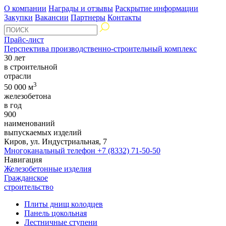
О компании
Награды и отзывы
Раскрытие информации
Закупки
Вакансии
Партнеры
Контакты
Прайс-лист
Перспектива производственно-строительный комплекс
30 лет
в строительной
отрасли
3
50 000 м
железобетона
в год
900
наименований
выпускаемых изделий
Киров, ул. Индустриальная, 7
Многоканальный телефон
+7 (8332) 71-50-50
Навигация
Железобетонные изделия
Гражданское
строительство
Плиты днищ колодцев
Панель цокольная
Лестничные ступени