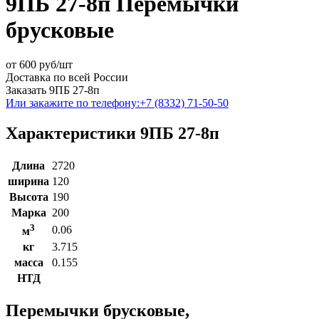
9ПБ 27-8п Перемычки
брусковые
от
600
руб/шт
Доставка по всей России
Заказать 9ПБ 27-8п
Или закажите по телефону:
+7 (8332) 71-50-50
Характеристики 9ПБ 27-8п
Длина
2720
ширина
120
Высота
190
Марка
200
3
0.06
м
кг
3.715
масса
0.155
НТД
Перемычки брусковые,