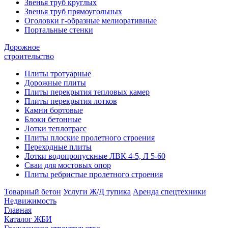
Звенья труб круглых
Звенья труб прямоугольных
Оголовки г-образные мелиоративные
Портальные стенки
Дорожное
строительство
Плиты тротуарные
Дорожные плиты
Плиты перекрытия тепловых камер
Плиты перекрытия лотков
Камни бортовые
Блоки бетонные
Лотки теплотрасс
Плиты плоские пролетного строения
Переходные плиты
Лотки водопропускные ЛВК 4-5, Л 5-60
Сваи для мостовых опор
Плиты ребристые пролетного строения
Товарный бетон
Услуги Ж/Д тупика
Аренда спецтехники
Недвижимость
Главная
Каталог ЖБИ