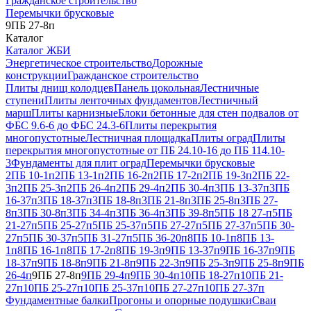
Гражданское строительство
Перемычки брусковые
9ПБ 27-8п
Каталог
Каталог ЖБИ
Энергетическое строительство
Дорожные
конструкции
Гражданское строительство
Плиты днищ колодцев
Панель цокольная
Лестничные
ступени
Плиты ленточных фундаментов
Лестничный
марш
Плиты карнизные
Блоки бетонные для стен подвалов от
ФБС 9.6-6 до ФБС 24.3-6
Плиты перекрытия
многопустотные
Лестничная площадка
Плиты оград
Плиты
перекрытия многопустотные от ПБ 24.10-16 до ПБ 114.10-
3
Фундаменты для плит оград
Перемычки брусковые
2ПБ 10-1п
2ПБ 13-1п
2ПБ 16-2п
2ПБ 17-2п
2ПБ 19-3п
2ПБ 22-
3п
2ПБ 25-3п
2ПБ 26-4п
2ПБ 29-4п
2ПБ 30-4п
3ПБ 13-37п
3ПБ
16-37п
3ПБ 18-37п
3ПБ 18-8п
3ПБ 21-8п
3ПБ 25-8п
3ПБ 27-
8п
3ПБ 30-8п
3ПБ 34-4п
3ПБ 36-4п
3ПБ 39-8п
5ПБ 18 27-п
5ПБ
21-27п
5ПБ 25-27п
5ПБ 25-37п
5ПБ 27-27п
5ПБ 27-37п
5ПБ 30-
27п
5ПБ 30-37п
5ПБ 31-27п
5ПБ 36-20п
8ПБ 10-1п
8ПБ 13-
1п
8ПБ 16-1п
8ПБ 17-2п
8ПБ 19-3п
9ПБ 13-37п
9ПБ 16-37п
9ПБ
18-37п
9ПБ 18-8п
9ПБ 21-8п
9ПБ 22-3п
9ПБ 25-3п
9ПБ 25-8п
9ПБ
26-4п
9ПБ 27-8п
9ПБ 29-4п
9ПБ 30-4п
10ПБ 18-27п
10ПБ 21-
27п
10ПБ 25-27п
10ПБ 25-37п
10ПБ 27-27п
10ПБ 27-37п
Фундаментные балки
Прогоны и опорные подушки
Сваи