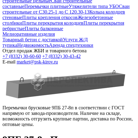
строительные цельные
Сваи строительные
составные
Перемычки плитные
Утяжелители типа УБО
Сваи
строительные от С30.25-1 до С 120.30-13
Кольца колодцев
стеновые
Плиты крепления откосов
Железобетонные
столбики
Плиты перекрытия колодцев
Плиты перекрытия
ребристые
Плиты балконные
Мелиоративные изделия
Товарный бетон с доставкой
Услуги Ж/Д
тупика
Недвижимость
Аренда спецтехники
Отдел продаж ЖБИ и товарного бетона
+7 (8332) 30-60-60
+7 (8332) 30-43-42
E-mail
market@psk-kirov.ru
Перемычки брусковые 9ПБ 27-8п в соответствии с ГОСТ
напрямую от завода-производителя. Наличие на складе,
возможность отгрузить крупные партии, доставка по России,
оптовые цены.