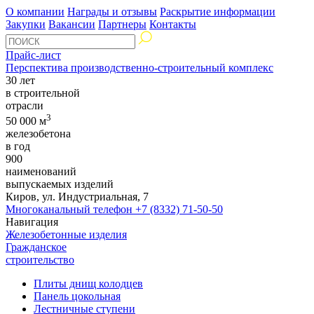
О компании
Награды и отзывы
Раскрытие информации
Закупки
Вакансии
Партнеры
Контакты
Прайс-лист
Перспектива производственно-строительный комплекс
30 лет
в строительной
отрасли
3
50 000 м
железобетона
в год
900
наименований
выпускаемых изделий
Киров, ул. Индустриальная, 7
Многоканальный телефон
+7 (8332) 71-50-50
Навигация
Железобетонные изделия
Гражданское
строительство
Плиты днищ колодцев
Панель цокольная
Лестничные ступени