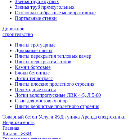
Звенья труб круглых
Звенья труб прямоугольных
Оголовки г-образные мелиоративные
Портальные стенки
Дорожное
строительство
Плиты тротуарные
Дорожные плиты
Плиты перекрытия тепловых камер
Плиты перекрытия лотков
Камни бортовые
Блоки бетонные
Лотки теплотрасс
Плиты плоские пролетного строения
Переходные плиты
Лотки водопропускные ЛВК 4-5, Л 5-60
Сваи для мостовых опор
Плиты ребристые пролетного строения
Товарный бетон
Услуги Ж/Д тупика
Аренда спецтехники
Недвижимость
Главная
Каталог ЖБИ