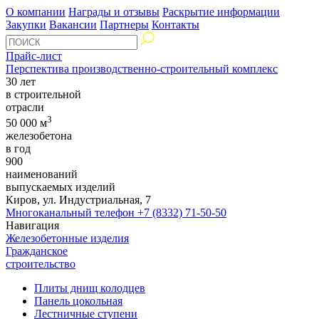
О компании
Награды и отзывы
Раскрытие информации
Закупки
Вакансии
Партнеры
Контакты
Прайс-лист
Перспектива производственно-строительный комплекс
30 лет
в строительной
отрасли
3
50 000 м
железобетона
в год
900
наименований
выпускаемых изделий
Киров, ул. Индустриальная, 7
Многоканальный телефон
+7 (8332) 71-50-50
Навигация
Железобетонные изделия
Гражданское
строительство
Плиты днищ колодцев
Панель цокольная
Лестничные ступени