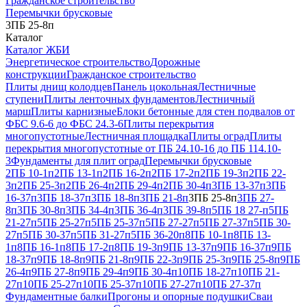
Гражданское строительство
Перемычки брусковые
3ПБ 25-8п
Каталог
Каталог ЖБИ
Энергетическое строительство
Дорожные
конструкции
Гражданское строительство
Плиты днищ колодцев
Панель цокольная
Лестничные
ступени
Плиты ленточных фундаментов
Лестничный
марш
Плиты карнизные
Блоки бетонные для стен подвалов от
ФБС 9.6-6 до ФБС 24.3-6
Плиты перекрытия
многопустотные
Лестничная площадка
Плиты оград
Плиты
перекрытия многопустотные от ПБ 24.10-16 до ПБ 114.10-
3
Фундаменты для плит оград
Перемычки брусковые
2ПБ 10-1п
2ПБ 13-1п
2ПБ 16-2п
2ПБ 17-2п
2ПБ 19-3п
2ПБ 22-
3п
2ПБ 25-3п
2ПБ 26-4п
2ПБ 29-4п
2ПБ 30-4п
3ПБ 13-37п
3ПБ
16-37п
3ПБ 18-37п
3ПБ 18-8п
3ПБ 21-8п
3ПБ 25-8п
3ПБ 27-
8п
3ПБ 30-8п
3ПБ 34-4п
3ПБ 36-4п
3ПБ 39-8п
5ПБ 18 27-п
5ПБ
21-27п
5ПБ 25-27п
5ПБ 25-37п
5ПБ 27-27п
5ПБ 27-37п
5ПБ 30-
27п
5ПБ 30-37п
5ПБ 31-27п
5ПБ 36-20п
8ПБ 10-1п
8ПБ 13-
1п
8ПБ 16-1п
8ПБ 17-2п
8ПБ 19-3п
9ПБ 13-37п
9ПБ 16-37п
9ПБ
18-37п
9ПБ 18-8п
9ПБ 21-8п
9ПБ 22-3п
9ПБ 25-3п
9ПБ 25-8п
9ПБ
26-4п
9ПБ 27-8п
9ПБ 29-4п
9ПБ 30-4п
10ПБ 18-27п
10ПБ 21-
27п
10ПБ 25-27п
10ПБ 25-37п
10ПБ 27-27п
10ПБ 27-37п
Фундаментные балки
Прогоны и опорные подушки
Сваи