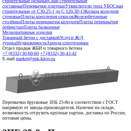
строительные цельные
Сваи строительные
составные
Перемычки плитные
Утяжелители типа УБО
Сваи
строительные от С30.25-1 до С 120.30-13
Кольца колодцев
стеновые
Плиты крепления откосов
Железобетонные
столбики
Плиты перекрытия колодцев
Плиты перекрытия
ребристые
Плиты балконные
Мелиоративные изделия
Товарный бетон с доставкой
Услуги Ж/Д
тупика
Недвижимость
Аренда спецтехники
Отдел продаж ЖБИ и товарного бетона
+7 (8332) 30-60-60
+7 (8332) 30-43-42
E-mail
market@psk-kirov.ru
Перемычки брусковые 3ПБ 25-8п в соответствии с ГОСТ
напрямую от завода-производителя. Наличие на складе,
возможность отгрузить крупные партии, доставка по России,
оптовые цены.