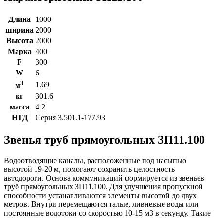
Длина
1000
ширина
2000
Высота
2000
Марка
400
F
300
W
6
3
1.69
м
кг
301.6
масса
4.2
НТД
Серия 3.501.1-177.93
Звенья труб прямоугольных ЗП11.100
Водоотводящие каналы, расположенные под насыпью
высотой 19-20 м, помогают сохранить целостность
автодороги. Основа коммуникаций формируется из звеньев
труб прямоугольных ЗП11.100. Для улучшения пропускной
способности устанавливаются элементы высотой до двух
метров. Внутри перемещаются талые, ливневые воды или
постоянные водотоки со скоростью 10-15 м3 в секунду. Такие