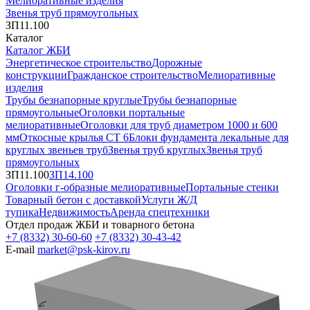
Мелиоративные изделия
Звенья труб прямоугольных
ЗП11.100
Каталог
Каталог ЖБИ
Энергетическое строительство
Дорожные
конструкции
Гражданское строительство
Мелиоративные
изделия
Трубы безнапорные круглые
Трубы безнапорные
прямоугольные
Оголовки портальные
мелиоративные
Оголовки для труб диаметром 1000 и 600
мм
Откосные крылья СТ 6
Блоки фундамента лекальные для
круглых звеньев труб
Звенья труб круглых
Звенья труб
прямоугольных
ЗП11.100
ЗП14.100
Оголовки г-образные мелиоративные
Портальные стенки
Товарный бетон с доставкой
Услуги Ж/Д
тупика
Недвижимость
Аренда спецтехники
Отдел продаж ЖБИ и товарного бетона
+7 (8332) 30-60-60
+7 (8332) 30-43-42
E-mail
market@psk-kirov.ru