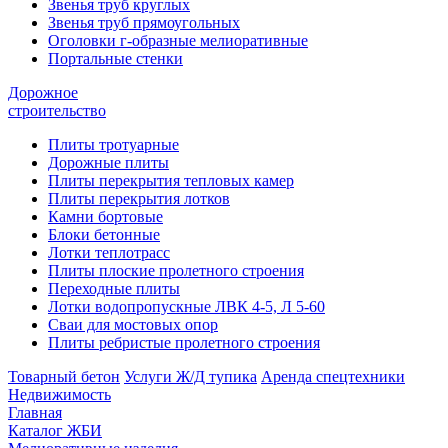
Звенья труб круглых
Звенья труб прямоугольных
Оголовки г-образные мелиоративные
Портальные стенки
Дорожное
строительство
Плиты тротуарные
Дорожные плиты
Плиты перекрытия тепловых камер
Плиты перекрытия лотков
Камни бортовые
Блоки бетонные
Лотки теплотрасс
Плиты плоские пролетного строения
Переходные плиты
Лотки водопропускные ЛВК 4-5, Л 5-60
Сваи для мостовых опор
Плиты ребристые пролетного строения
Товарный бетон
Услуги Ж/Д тупика
Аренда спецтехники
Недвижимость
Главная
Каталог ЖБИ