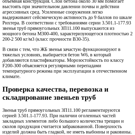
объемная конструкция. Слой бетона около 30 мм помогает
выстоять при значительном давлении почвы и действии
агрессивных сред. Усиленные сооружения легко
выдерживают сейсмическую активность до 9 баллов по шкале
Рихтера. В соответствии с требованиями серии 3.501.1-177.93
звенья труб прямоугольных ЗП11.100 выпускаются из
мощного бетона М300-400, характеризующегося плотностью 2
200-2 500 кг/м3 (класс прочности В30-35).
В связи с тем, что ЖБ звенья зачастую функционируют в
тяжелых условиях, выбирается бетон W6, в который
добавляются пластификаторы. Морозостойкость по классу
F200-300 объясняется регулярными перепадами
температурного режима при эксплуатации в отечественном
климате.
Проверка качества, перевозка и
складирование звеньев труб
Звенья труб прямоугольных ЗП11.100 регламентируются
серией 3.501.1-177.93. При наличии оголенных частей
закладных элементов либо большого количества трещин и
сколов продукция считается забракованной. Поверхность
изделий должна быть гладкой, не иметь выбоины и раковины.