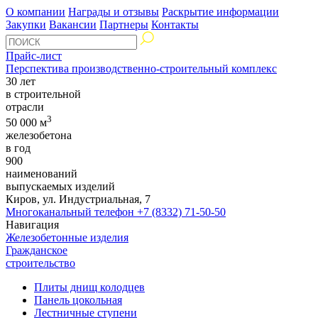
О компании
Награды и отзывы
Раскрытие информации
Закупки
Вакансии
Партнеры
Контакты
Прайс-лист
Перспектива производственно-строительный комплекс
30 лет
в строительной
отрасли
3
50 000 м
железобетона
в год
900
наименований
выпускаемых изделий
Киров, ул. Индустриальная, 7
Многоканальный телефон
+7 (8332) 71-50-50
Навигация
Железобетонные изделия
Гражданское
строительство
Плиты днищ колодцев
Панель цокольная
Лестничные ступени