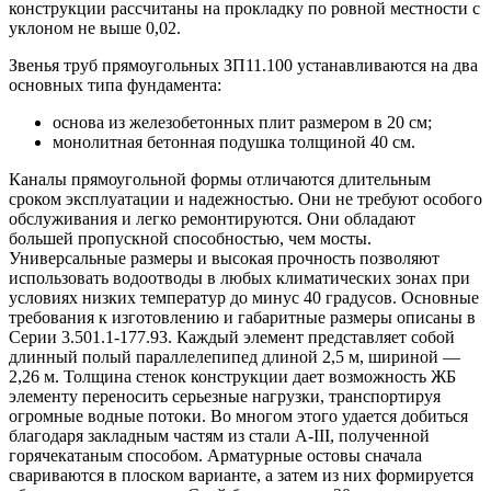
конструкции рассчитаны на прокладку по ровной местности с
уклоном не выше 0,02.
Звенья труб прямоугольных ЗП11.100 устанавливаются на два
основных типа фундамента:
основа из железобетонных плит размером в 20 см;
монолитная бетонная подушка толщиной 40 см.
Каналы прямоугольной формы отличаются длительным
сроком эксплуатации и надежностью. Они не требуют особого
обслуживания и легко ремонтируются. Они обладают
большей пропускной способностью, чем мосты.
Универсальные размеры и высокая прочность позволяют
использовать водоотводы в любых климатических зонах при
условиях низких температур до минус 40 градусов. Основные
требования к изготовлению и габаритные размеры описаны в
Серии 3.501.1-177.93. Каждый элемент представляет собой
длинный полый параллелепипед длиной 2,5 м, шириной —
2,26 м. Толщина стенок конструкции дает возможность ЖБ
элементу переносить серьезные нагрузки, транспортируя
огромные водные потоки. Во многом этого удается добиться
благодаря закладным частям из стали A-III, полученной
горячекатаным способом. Арматурные остовы сначала
свариваются в плоском варианте, а затем из них формируется