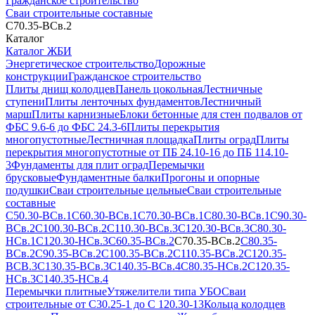
Гражданское строительство
Сваи строительные составные
С70.35-ВСв.2
Каталог
Каталог ЖБИ
Энергетическое строительство
Дорожные
конструкции
Гражданское строительство
Плиты днищ колодцев
Панель цокольная
Лестничные
ступени
Плиты ленточных фундаментов
Лестничный
марш
Плиты карнизные
Блоки бетонные для стен подвалов от
ФБС 9.6-6 до ФБС 24.3-6
Плиты перекрытия
многопустотные
Лестничная площадка
Плиты оград
Плиты
перекрытия многопустотные от ПБ 24.10-16 до ПБ 114.10-
3
Фундаменты для плит оград
Перемычки
брусковые
Фундаментные балки
Прогоны и опорные
подушки
Сваи строительные цельные
Сваи строительные
составные
С50.30-ВСв.1
С60.30-ВСв.1
С70.30-ВСв.1
С80.30-ВСв.1
С90.30-
ВСв.2
С100.30-ВСв.2
С110.30-ВСв.3
С120.30-ВСв.3
С80.30-
НСв.1
С120.30-НСв.3
С60.35-ВСв.2
С70.35-ВСв.2
С80.35-
ВСв.2
С90.35-ВСв.2
С100.35-ВСв.2
С110.35-ВСв.2
С120.35-
ВСВ.3
С130.35-ВСв.3
С140.35-ВСв.4
С80.35-НСв.2
С120.35-
НСв.3
С140.35-НСв.4
Перемычки плитные
Утяжелители типа УБО
Сваи
строительные от С30.25-1 до С 120.30-13
Кольца колодцев