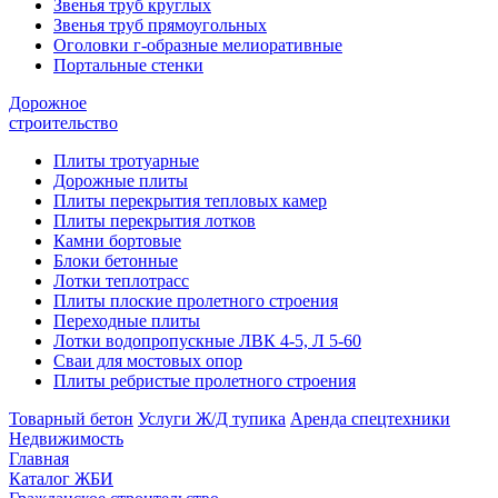
Звенья труб круглых
Звенья труб прямоугольных
Оголовки г-образные мелиоративные
Портальные стенки
Дорожное
строительство
Плиты тротуарные
Дорожные плиты
Плиты перекрытия тепловых камер
Плиты перекрытия лотков
Камни бортовые
Блоки бетонные
Лотки теплотрасс
Плиты плоские пролетного строения
Переходные плиты
Лотки водопропускные ЛВК 4-5, Л 5-60
Сваи для мостовых опор
Плиты ребристые пролетного строения
Товарный бетон
Услуги Ж/Д тупика
Аренда спецтехники
Недвижимость
Главная
Каталог ЖБИ