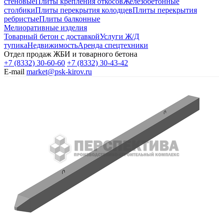
стеновые
Плиты крепления откосов
Железобетонные
столбики
Плиты перекрытия колодцев
Плиты перекрытия
ребристые
Плиты балконные
Мелиоративные изделия
Товарный бетон с доставкой
Услуги Ж/Д
тупика
Недвижимость
Аренда спецтехники
Отдел продаж ЖБИ и товарного бетона
+7 (8332) 30-60-60
+7 (8332) 30-43-42
E-mail
market@psk-kirov.ru