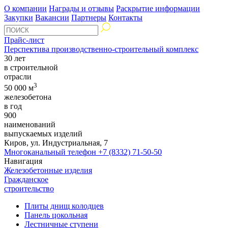
О компании
Награды и отзывы
Раскрытие информации
Закупки
Вакансии
Партнеры
Контакты
Прайс-лист
Перспектива производственно-строительный комплекс
30 лет
в строительной
отрасли
3
50 000 м
железобетона
в год
900
наименований
выпускаемых изделий
Киров, ул. Индустриальная, 7
Многоканальный телефон
+7 (8332) 71-50-50
Навигация
Железобетонные изделия
Гражданское
строительство
Плиты днищ колодцев
Панель цокольная
Лестничные ступени