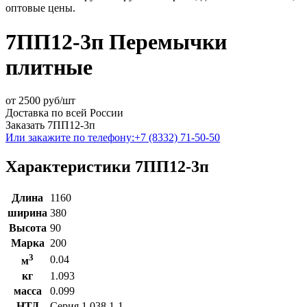
оптовые цены.
7ПП12-3п Перемычки
плитные
от
2500
руб/шт
Доставка по всей России
Заказать 7ПП12-3п
Или закажите по телефону:
+7 (8332) 71-50-50
Характеристики 7ПП12-3п
Длина
1160
ширина
380
Высота
90
Марка
200
3
0.04
м
кг
1.093
масса
0.099
НТД
Серия 1.038.1-1