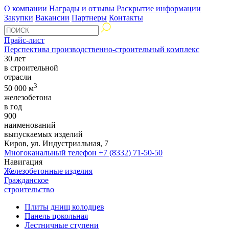
О компании
Награды и отзывы
Раскрытие информации
Закупки
Вакансии
Партнеры
Контакты
Прайс-лист
Перспектива производственно-строительный комплекс
30 лет
в строительной
отрасли
3
50 000 м
железобетона
в год
900
наименований
выпускаемых изделий
Киров, ул. Индустриальная, 7
Многоканальный телефон
+7 (8332) 71-50-50
Навигация
Железобетонные изделия
Гражданское
строительство
Плиты днищ колодцев
Панель цокольная
Лестничные ступени