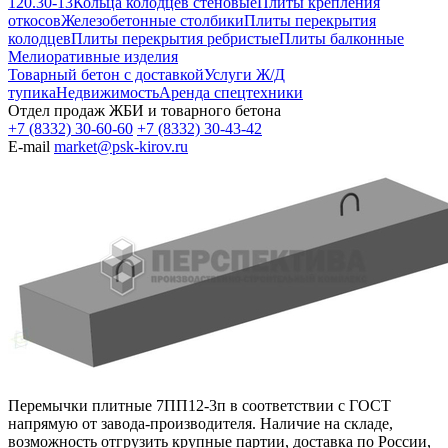
120.30-13
Кольца колодцев стеновые
Плиты крепления
откосов
Железобетонные столбики
Плиты перекрытия
колодцев
Плиты перекрытия ребристые
Плиты балконные
Мелиоративные изделия
Товарный бетон с доставкой
Услуги Ж/Д
тупика
Недвижимость
Аренда спецтехники
Отдел продаж ЖБИ и товарного бетона
+7 (8332) 30-60-60
+7 (8332) 30-43-42
E-mail
market@psk-kirov.ru
Перемычки плитные 7ПП12-3п в соответствии с ГОСТ
напрямую от завода-производителя. Наличие на складе,
возможность отгрузить крупные партии, доставка по России,