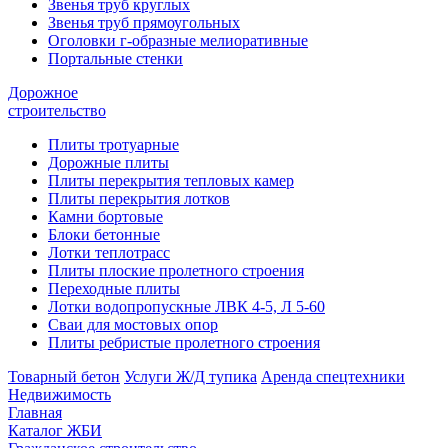
Звенья труб круглых
Звенья труб прямоугольных
Оголовки г-образные мелиоративные
Портальные стенки
Дорожное
строительство
Плиты тротуарные
Дорожные плиты
Плиты перекрытия тепловых камер
Плиты перекрытия лотков
Камни бортовые
Блоки бетонные
Лотки теплотрасс
Плиты плоские пролетного строения
Переходные плиты
Лотки водопропускные ЛВК 4-5, Л 5-60
Сваи для мостовых опор
Плиты ребристые пролетного строения
Товарный бетон
Услуги Ж/Д тупика
Аренда спецтехники
Недвижимость
Главная
Каталог ЖБИ