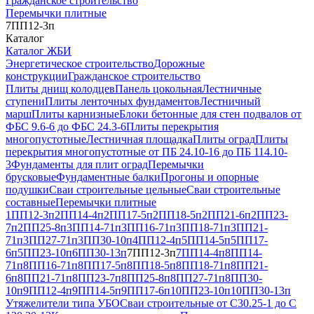
Гражданское строительство
Перемычки плитные
7ПП12-3п
Каталог
Каталог ЖБИ
Энергетическое строительство
Дорожные
конструкции
Гражданское строительство
Плиты днищ колодцев
Панель цокольная
Лестничные
ступени
Плиты ленточных фундаментов
Лестничный
марш
Плиты карнизные
Блоки бетонные для стен подвалов от
ФБС 9.6-6 до ФБС 24.3-6
Плиты перекрытия
многопустотные
Лестничная площадка
Плиты оград
Плиты
перекрытия многопустотные от ПБ 24.10-16 до ПБ 114.10-
3
Фундаменты для плит оград
Перемычки
брусковые
Фундаментные балки
Прогоны и опорные
подушки
Сваи строительные цельные
Сваи строительные
составные
Перемычки плитные
1ПП12-3п
2ПП14-4п
2ПП17-5п
2ПП18-5п
2ПП21-6п
2ПП23-
7п
2ПП25-8п
3ПП14-71п
3ПП16-71п
3ПП18-71п
3ПП21-
71п
3ПП27-71п
3ПП30-10п
4ПП12-4п
5ПП14-5п
5ПП17-
6п
5ПП23-10п
6ПП30-13п
7ПП12-3п
7ПП14-4п
8ПП14-
71п
8ПП16-71п
8ПП17-5п
8ПП18-5п
8ПП18-71п
8ПП21-
6п
8ПП21-71п
8ПП23-7п
8ПП25-8п
8ПП27-71п
8ПП30-
10п
9ПП12-4п
9ПП14-5п
9ПП17-6п
10ПП23-10п
10ПП30-13п
Утяжелители типа УБО
Сваи строительные от С30.25-1 до С