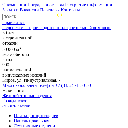
О компании
Награды и отзывы
Раскрытие информации
Закупки
Вакансии
Партнеры
Контакты
Прайс-лист
Перспектива производственно-строительный комплекс
30 лет
в строительной
отрасли
3
50 000 м
железобетона
в год
900
наименований
выпускаемых изделий
Киров, ул. Индустриальная, 7
Многоканальный телефон
+7 (8332) 71-50-50
Навигация
Железобетонные изделия
Гражданское
строительство
Плиты днищ колодцев
Панель цокольная
Лестничные ступени