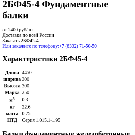
2БФ45-4 Фундаментные
балки
от
2400
руб/шт
Доставка по всей России
Заказать 2БФ45-4
Или закажите по телефону:
+7 (8332) 71-50-50
Характеристики 2БФ45-4
Длина
4450
ширина
300
Высота
300
Марка
250
3
0.3
м
кг
22.6
масса
0.75
НТД
Серия 1.015.1-1.95
Балки фундаментные железобетонные