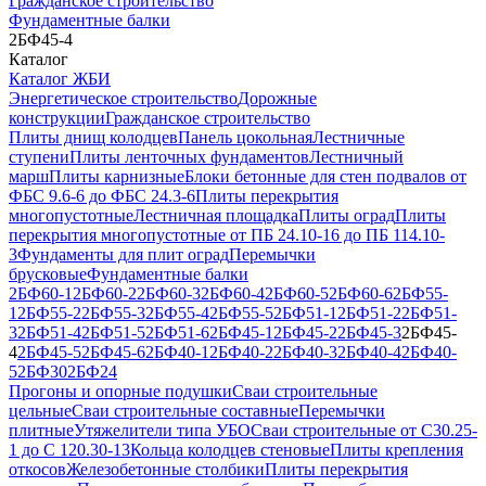
Гражданское строительство
Фундаментные балки
2БФ45-4
Каталог
Каталог ЖБИ
Энергетическое строительство
Дорожные
конструкции
Гражданское строительство
Плиты днищ колодцев
Панель цокольная
Лестничные
ступени
Плиты ленточных фундаментов
Лестничный
марш
Плиты карнизные
Блоки бетонные для стен подвалов от
ФБС 9.6-6 до ФБС 24.3-6
Плиты перекрытия
многопустотные
Лестничная площадка
Плиты оград
Плиты
перекрытия многопустотные от ПБ 24.10-16 до ПБ 114.10-
3
Фундаменты для плит оград
Перемычки
брусковые
Фундаментные балки
2БФ60-1
2БФ60-2
2БФ60-3
2БФ60-4
2БФ60-5
2БФ60-6
2БФ55-
1
2БФ55-2
2БФ55-3
2БФ55-4
2БФ55-5
2БФ51-1
2БФ51-2
2БФ51-
3
2БФ51-4
2БФ51-5
2БФ51-6
2БФ45-1
2БФ45-2
2БФ45-3
2БФ45-
4
2БФ45-5
2БФ45-6
2БФ40-1
2БФ40-2
2БФ40-3
2БФ40-4
2БФ40-
5
2БФ30
2БФ24
Прогоны и опорные подушки
Сваи строительные
цельные
Сваи строительные составные
Перемычки
плитные
Утяжелители типа УБО
Сваи строительные от С30.25-
1 до С 120.30-13
Кольца колодцев стеновые
Плиты крепления
откосов
Железобетонные столбики
Плиты перекрытия