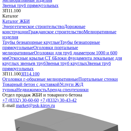
Мелиоративные изделия
Звенья труб прямоугольных
ЗП11.100
Каталог
Каталог ЖБИ
Энергетическое строительство
Дорожные
конструкции
Гражданское строительство
Мелиоративные
изделия
Трубы безнапорные круглые
Трубы безнапорные
прямоугольные
Оголовки портальные
мелиоративные
Оголовки для труб диаметром 1000 и 600
мм
Откосные крылья СТ 6
Блоки фундамента лекальные для
круглых звеньев труб
Звенья труб круглых
Звенья труб
прямоугольных
ЗП11.100
ЗП14.100
Оголовки г-образные мелиоративные
Портальные стенки
Товарный бетон с доставкой
Услуги Ж/Д
тупика
Недвижимость
Аренда спецтехники
Отдел продаж ЖБИ и товарного бетона
+7 (8332) 30-60-60
+7 (8332) 30-43-42
E-mail
market@psk-kirov.ru