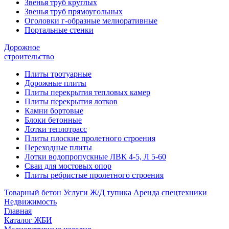
Звенья труб круглых
Звенья труб прямоугольных
Оголовки г-образные мелиоративные
Портальные стенки
Дорожное
строительство
Плиты тротуарные
Дорожные плиты
Плиты перекрытия тепловых камер
Плиты перекрытия лотков
Камни бортовые
Блоки бетонные
Лотки теплотрасс
Плиты плоские пролетного строения
Переходные плиты
Лотки водопропускные ЛВК 4-5, Л 5-60
Сваи для мостовых опор
Плиты ребристые пролетного строения
Товарный бетон
Услуги Ж/Д тупика
Аренда спецтехники
Недвижимость
Главная
Каталог ЖБИ