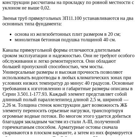
конструкции рассчитаны на прокладку по ровной местности с
уклоном не выше 0,02.
Звенья труб прямоугольных ЗП11.100 устанавливаются на два
основных типа фундамента:
основа из железобетонных плит размером в 20 см;
монолитная бетонная подушка толщиной 40 см.
Каналы прямоугольной формы отличаются длительным
сроком эксплуатации и надежностью. Они не требуют особого
обслуживания и легко ремонтируются. Они обладают
большей пропускной способностью, чем мосты.
Универсальные размеры и высокая прочность позволяют
использовать водоотводы в любых климатических зонах при
условиях низких температур до минус 40 градусов. Основные
требования к изготовлению и габаритные размеры описаны в
Серии 3.501.1-177.93. Каждый элемент представляет собой
длинный полый параллелепипед длиной 2,5 м, шириной —
2,26 м. Толщина стенок конструкции дает возможность ЖБ
элементу переносить серьезные нагрузки, транспортируя
огромные водные потоки. Во многом этого удается добиться
благодаря закладным частям из стали A-III, полученной
горячекатаным способом. Арматурные остовы сначала
свариваются в плоском варианте, а затем из них формируется