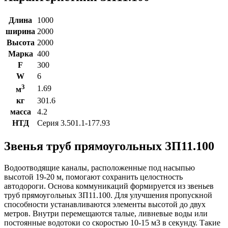
Длина
1000
ширина
2000
Высота
2000
Марка
400
F
300
W
6
3
1.69
м
кг
301.6
масса
4.2
НТД
Серия 3.501.1-177.93
Звенья труб прямоугольных ЗП11.100
Водоотводящие каналы, расположенные под насыпью
высотой 19-20 м, помогают сохранить целостность
автодороги. Основа коммуникаций формируется из звеньев
труб прямоугольных ЗП11.100. Для улучшения пропускной
способности устанавливаются элементы высотой до двух
метров. Внутри перемещаются талые, ливневые воды или
постоянные водотоки со скоростью 10-15 м3 в секунду. Такие