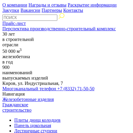
О компании
Награды и отзывы
Раскрытие информации
Закупки
Вакансии
Партнеры
Контакты
Прайс-лист
Перспектива производственно-строительный комплекс
30 лет
в строительной
отрасли
3
50 000 м
железобетона
в год
900
наименований
выпускаемых изделий
Киров, ул. Индустриальная, 7
Многоканальный телефон
+7 (8332) 71-50-50
Навигация
Железобетонные изделия
Гражданское
строительство
Плиты днищ колодцев
Панель цокольная
Лестничные ступени