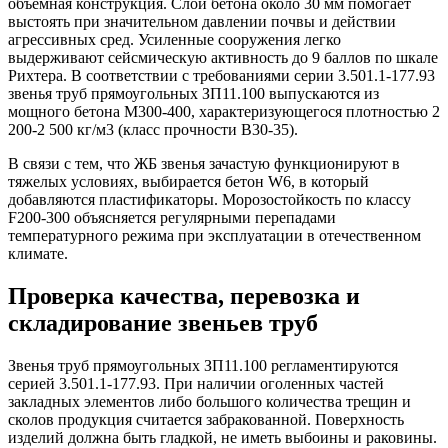
объемная конструкция. Слой бетона около 30 мм помогает
выстоять при значительном давлении почвы и действии
агрессивных сред. Усиленные сооружения легко
выдерживают сейсмическую активность до 9 баллов по шкале
Рихтера. В соответствии с требованиями серии 3.501.1-177.93
звенья труб прямоугольных ЗП11.100 выпускаются из
мощного бетона М300-400, характеризующегося плотностью 2
200-2 500 кг/м3 (класс прочности В30-35).
В связи с тем, что ЖБ звенья зачастую функционируют в
тяжелых условиях, выбирается бетон W6, в который
добавляются пластификаторы. Морозостойкость по классу
F200-300 объясняется регулярными перепадами
температурного режима при эксплуатации в отечественном
климате.
Проверка качества, перевозка и
складирование звеньев труб
Звенья труб прямоугольных ЗП11.100 регламентируются
серией 3.501.1-177.93. При наличии оголенных частей
закладных элементов либо большого количества трещин и
сколов продукция считается забракованной. Поверхность
изделий должна быть гладкой, не иметь выбоины и раковины.