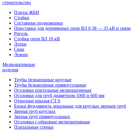
строительство
Плиты ЖБИ
Стойки
Составные подножники
Приставки для деревянных опор ВЛ 0,38 — 35 кВ и связи
Ригель
Стойки опор ВЛ 10 кВ
Лотки
Сваи
Лежни
Мелиоративные
изделия
Трубы безнапорные круглые
Трубы безнапорные прямоугольные
Оголовки портальные мелиоративные
Оголовки для труб диаметром 1000 и 600 мм
Откосные крылья СТ 6
Блоки фундамента лекальные для круглых звеньев труб
Звенья труб круглых
Звенья труб прямоугольных
Оголовки г-образные мелиоративные
Портальные стенки