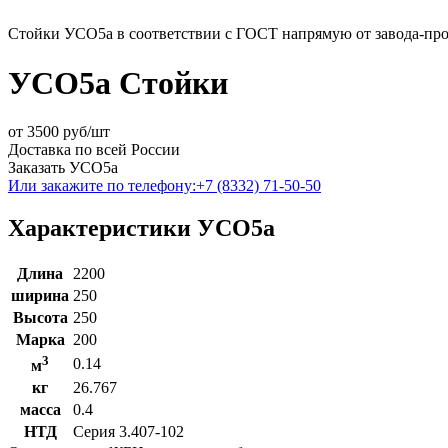
Стойки УСО5а в соответствии с ГОСТ напрямую от завода-прои
УСО5а Стойки
от
3500
руб/шт
Доставка по всей России
Заказать УСО5а
Или закажите по телефону:
+7 (8332) 71-50-50
Характеристики УСО5а
Длина
2200
ширина
250
Высота
250
Марка
200
3
0.14
м
кг
26.767
масса
0.4
НТД
Серия 3.407-102