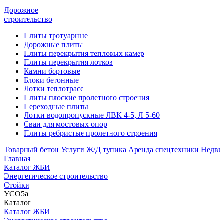
Дорожное
строительство
Плиты тротуарные
Дорожные плиты
Плиты перекрытия тепловых камер
Плиты перекрытия лотков
Камни бортовые
Блоки бетонные
Лотки теплотрасс
Плиты плоские пролетного строения
Переходные плиты
Лотки водопропускные ЛВК 4-5, Л 5-60
Сваи для мостовых опор
Плиты ребристые пролетного строения
Товарный бетон
Услуги Ж/Д тупика
Аренда спецтехники
Недв
Главная
Каталог ЖБИ
Энергетическое строительство
Стойки
УСО5а
Каталог
Каталог ЖБИ