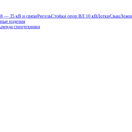
8 — 35 кВ и связи
Ригель
Стойки опор ВЛ 10 кВ
Лотки
Сваи
Лежн
ные изделия
ренда спецтехники