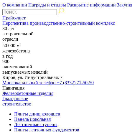
О компании
Награды и отзывы
Раскрытие информации
Закупк
Прайс-лист
Перспектива производственно-строительный комплекс
30 лет
в строительной
отрасли
3
50 000 м
железобетона
в год
900
наименований
выпускаемых изделий
Киров, ул. Индустриальная, 7
Многоканальный телефон
+7 (8332) 71-50-50
Навигация
Железобетонные изделия
Гражданское
строительство
Плиты днищ колодцев
Панель цокольная
Лестничные ступени
Плиты ленточных фундаментов