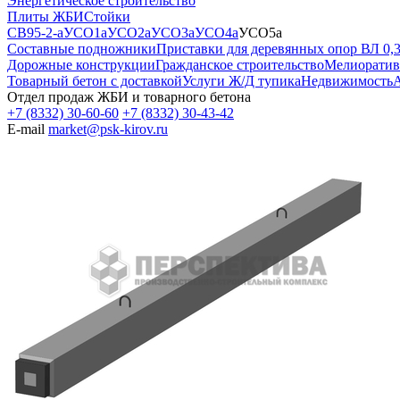
Энергетическое строительство
Плиты ЖБИ
Стойки
СВ95-2-а
УСО1а
УСО2а
УСО3а
УСО4а
УСО5а
Составные подножники
Приставки для деревянных опор ВЛ 0,3
Дорожные конструкции
Гражданское строительство
Мелиоратив
Товарный бетон с доставкой
Услуги Ж/Д тупика
Недвижимость
А
Отдел продаж ЖБИ и товарного бетона
+7 (8332) 30-60-60
+7 (8332) 30-43-42
E-mail
market@psk-kirov.ru