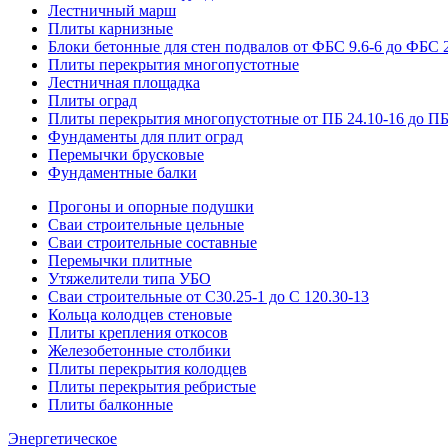
Лестничный марш
Плиты карнизные
Блоки бетонные для стен подвалов от ФБС 9.6-6 до ФБС 2
Плиты перекрытия многопустотные
Лестничная площадка
Плиты оград
Плиты перекрытия многопустотные от ПБ 24.10-16 до ПБ
Фундаменты для плит оград
Перемычки брусковые
Фундаментные балки
Прогоны и опорные подушки
Сваи строительные цельные
Сваи строительные составные
Перемычки плитные
Утяжелители типа УБО
Сваи строительные от С30.25-1 до С 120.30-13
Кольца колодцев стеновые
Плиты крепления откосов
Железобетонные столбики
Плиты перекрытия колодцев
Плиты перекрытия ребристые
Плиты балконные
Энергетическое