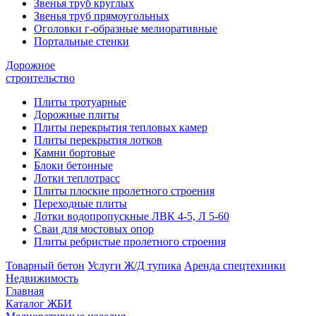
Звенья труб круглых
Звенья труб прямоугольных
Оголовки г-образные мелиоративные
Портальные стенки
Дорожное
строительство
Плиты тротуарные
Дорожные плиты
Плиты перекрытия тепловых камер
Плиты перекрытия лотков
Камни бортовые
Блоки бетонные
Лотки теплотрасс
Плиты плоские пролетного строения
Переходные плиты
Лотки водопропускные ЛВК 4-5, Л 5-60
Сваи для мостовых опор
Плиты ребристые пролетного строения
Товарный бетон
Услуги Ж/Д тупика
Аренда спецтехники
Недвижимость
Главная
Каталог ЖБИ