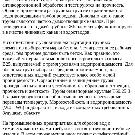
антикоррозионной обработке и тестируются на прочность.
Область применения раструбных труб не ограничивается
водопроводящими трубопроводами. Довольно часто такие
трубы являются частью дымоотводящих каналов. При
возведении коттеджей трубные ЖБ элементы функционируют
в качестве ливневых канав и водоотводов.
В соответствии с условиями эксплуатации трубных
элементов выбирается марка бетона. Чем агрессивнее рабочая
среда, тем прочнее должен быть бетон. Как правило, это
тяжелый материал для монолитного строительства класса
В25, выпускаемый с тремя уровнями водопроницаемости. Для
обычных труб выбирают среднюю проницаемость, для
ответственных изделий существует класс особо малой
проницаемости. Обработанные и защищенные трубы
проходят испытания на устойчивость к образованию трещин,
прочность и жесткость. Трубы безнапорные круглые Т60.25-3-
1 характеризуются способностью переносить регулярные
перепады температур. Морозостойкость и водопроницаемость
(W4 – W6) подбираются, исходя из конкретных требований к
будущему объекту.
На промышленных предприятиях для сбросов вод с
химическими отходами требуются соответствующие трубные
изделия. В этом случае материалом служит сульфатостойкий