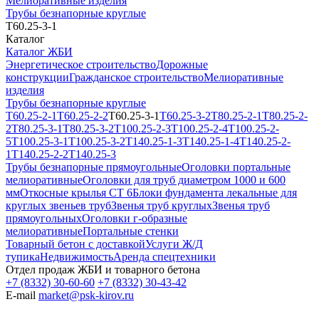
Мелиоративные изделия
Трубы безнапорные круглые
Т60.25-3-1
Каталог
Каталог ЖБИ
Энергетическое строительство
Дорожные
конструкции
Гражданское строительство
Мелиоративные
изделия
Трубы безнапорные круглые
Т60.25-2-1
Т60.25-2-2
Т60.25-3-1
Т60.25-3-2
Т80.25-2-1
Т80.25-2-
2
Т80.25-3-1
Т80.25-3-2
Т100.25-2-3
Т100.25-2-4
Т100.25-2-
5
Т100.25-3-1
Т100.25-3-2
Т140.25-1-3
Т140.25-1-4
Т140.25-2-
1
Т140.25-2-2
Т140.25-3
Трубы безнапорные прямоугольные
Оголовки портальные
мелиоративные
Оголовки для труб диаметром 1000 и 600
мм
Откосные крылья СТ 6
Блоки фундамента лекальные для
круглых звеньев труб
Звенья труб круглых
Звенья труб
прямоугольных
Оголовки г-образные
мелиоративные
Портальные стенки
Товарный бетон с доставкой
Услуги Ж/Д
тупика
Недвижимость
Аренда спецтехники
Отдел продаж ЖБИ и товарного бетона
+7 (8332) 30-60-60
+7 (8332) 30-43-42
E-mail
market@psk-kirov.ru