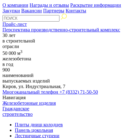
О компании
Награды и отзывы
Раскрытие информации
Закупки
Вакансии
Партнеры
Контакты
Прайс-лист
Перспектива производственно-строительный комплекс
30 лет
в строительной
отрасли
3
50 000 м
железобетона
в год
900
наименований
выпускаемых изделий
Киров, ул. Индустриальная, 7
Многоканальный телефон
+7 (8332) 71-50-50
Навигация
Железобетонные изделия
Гражданское
строительство
Плиты днищ колодцев
Панель цокольная
Лестничные ступени