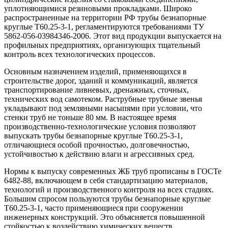
уплотняющимися резиновыми прокладками. Широко
распространенные на территории РФ трубы безнапорные
круглые Т60.25-3-1, регламентируются требованиями ТУ
5862-056-03984346-2006. Этот вид продукции выпускается на
профильных предприятиях, организующих тщательный
контроль всех технологических процессов.
Основным назначением изделий, применяющихся в
строительстве дорог, зданий и коммуникаций, является
транспортирование ливневых, дренажных, сточных,
технических вод самотеком. Раструбные трубные звенья
укладывают под земляными насыпями при условии, что
стенки труб не тоньше 80 мм. В настоящее время
производственно-технологические условия позволяют
выпускать трубы безнапорные круглые Т60.25-3-1,
отличающиеся особой прочностью, долговечностью,
устойчивостью к действию влаги и агрессивных сред.
Нормы к выпуску современных ЖБ труб прописаны в ГОСТе
6482-88, включающем в себя стандартизацию материалов,
технологий и производственного контроля на всех стадиях.
Большим спросом пользуются трубы безнапорные круглые
Т60.25-3-1, часто применяющиеся при сооружении
инженерных конструкций. Это объясняется повышенной
стойкостью к воздействию химических веществ,