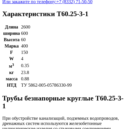
Или закажите по телефону:
+7 (8332) 71-50-50
Характеристики Т60.25-3-1
Длина
2600
ширина
600
Высота
60
Марка
400
F
150
W
4
3
0.35
м
кг
23.8
масса
0.88
НТД
ТУ 5862-005-05786330-99
Трубы безнапорные круглые Т60.25-3-
1
При обустройстве канализаций, подземных водопроводов,
дренажных систем используются железобетонные
цилиндрические изделия со стыковыми соединениями,