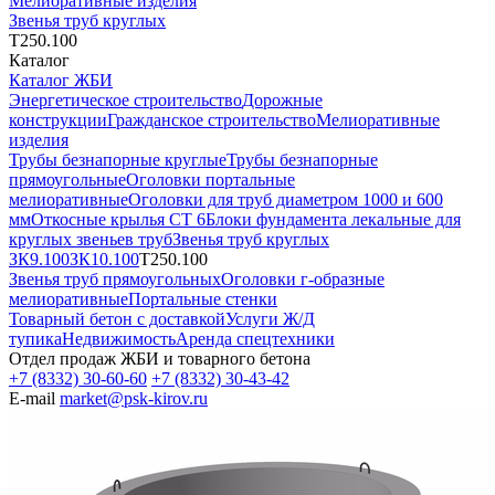
Мелиоративные изделия
Звенья труб круглых
Т250.100
Каталог
Каталог ЖБИ
Энергетическое строительство
Дорожные
конструкции
Гражданское строительство
Мелиоративные
изделия
Трубы безнапорные круглые
Трубы безнапорные
прямоугольные
Оголовки портальные
мелиоративные
Оголовки для труб диаметром 1000 и 600
мм
Откосные крылья СТ 6
Блоки фундамента лекальные для
круглых звеньев труб
Звенья труб круглых
ЗК9.100
ЗК10.100
Т250.100
Звенья труб прямоугольных
Оголовки г-образные
мелиоративные
Портальные стенки
Товарный бетон с доставкой
Услуги Ж/Д
тупика
Недвижимость
Аренда спецтехники
Отдел продаж ЖБИ и товарного бетона
+7 (8332) 30-60-60
+7 (8332) 30-43-42
E-mail
market@psk-kirov.ru