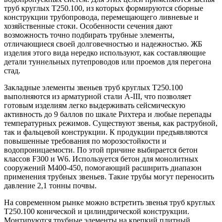
труб круглых Т250.100, из которых формируются сборные
конструкции трубопровода, перемещающего ливневые и
хозяйственные стоки. Особенности сечения дают
возможность точно подбирать трубные элементы,
отличающиеся своей долговечностью и надежностью. ЖБ
изделия этого вида нередко используют, как составляющие
детали туннельных путепроводов или проемов для перегона
стад.
Закладные элементы звеньев труб круглых Т250.100
выполняются из арматурной стали A-III, что позволяет
готовым изделиям легко выдерживать сейсмическую
активность до 9 баллов по шкале Рихтера и любые перепады
температурных режимов. Существуют звенья, как раструбной,
так и фальцевой конструкции. К продукции предъявляются
повышенные требования по морозостойкости и
водопроницаемости. По этой причине выбирается бетон
классов F300 и W6. Используется бетон для монолитных
сооружений М400-450, помогающий расширить диапазон
применения трубных звеньев. Такие трубы могут переносить
давление 2,1 тонны почвы.
На современном рынке можно встретить звенья труб круглых
Т250.100 конической и цилиндрической конструкции.
Монтируются трубные элементы на крепкий плитный