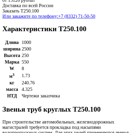
от
15120
руб/шт
Доставка по всей России
Заказать Т250.100
Или закажите по телефону:
+7 (8332) 71-50-50
Характеристики Т250.100
Длина
1000
ширина
2500
Высота
250
Марка
550
W
8
3
1.73
м
кг
240.76
масса
4.325
НТД
Чертежи заказчика
Звенья труб круглых Т250.100
При строительстве автомобильных, железнодорожных
магистралей требуется прокладка под насыпями
водопропускных систем. Для этих целей применяются звенья