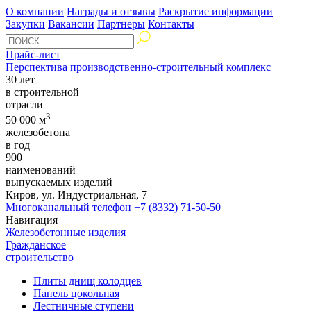
О компании
Награды и отзывы
Раскрытие информации
Закупки
Вакансии
Партнеры
Контакты
Прайс-лист
Перспектива производственно-строительный комплекс
30 лет
в строительной
отрасли
3
50 000 м
железобетона
в год
900
наименований
выпускаемых изделий
Киров, ул. Индустриальная, 7
Многоканальный телефон
+7 (8332) 71-50-50
Навигация
Железобетонные изделия
Гражданское
строительство
Плиты днищ колодцев
Панель цокольная
Лестничные ступени