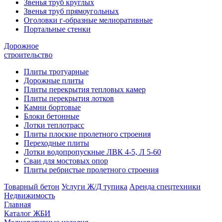
Звенья труб круглых
Звенья труб прямоугольных
Оголовки г-образные мелиоративные
Портальные стенки
Дорожное
строительство
Плиты тротуарные
Дорожные плиты
Плиты перекрытия тепловых камер
Плиты перекрытия лотков
Камни бортовые
Блоки бетонные
Лотки теплотрасс
Плиты плоские пролетного строения
Переходные плиты
Лотки водопропускные ЛВК 4-5, Л 5-60
Сваи для мостовых опор
Плиты ребристые пролетного строения
Товарный бетон
Услуги Ж/Д тупика
Аренда спецтехники
Недвижимость
Главная
Каталог ЖБИ