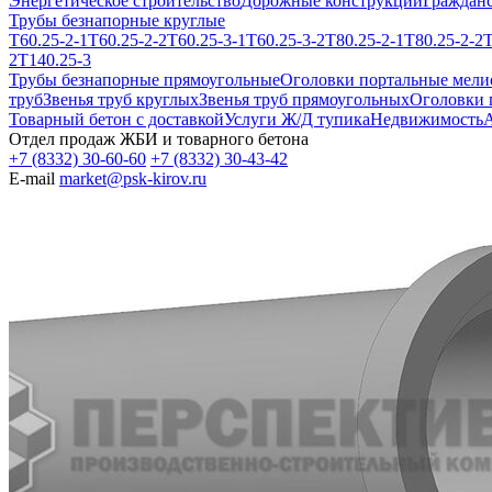
Энергетическое строительство
Дорожные конструкции
Гражданс
Трубы безнапорные круглые
Т60.25-2-1
Т60.25-2-2
Т60.25-3-1
Т60.25-3-2
Т80.25-2-1
Т80.25-2-2
Т
2
Т140.25-3
Трубы безнапорные прямоугольные
Оголовки портальные мели
труб
Звенья труб круглых
Звенья труб прямоугольных
Оголовки 
Товарный бетон с доставкой
Услуги Ж/Д тупика
Недвижимость
А
Отдел продаж ЖБИ и товарного бетона
+7 (8332) 30-60-60
+7 (8332) 30-43-42
E-mail
market@psk-kirov.ru