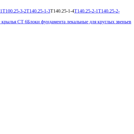
-1
Т100.25-3-2
Т140.25-1-3
Т140.25-1-4
Т140.25-2-1
Т140.25-2-
 крылья СТ 6
Блоки фундамента лекальные для круглых звеньев