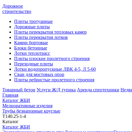
Дорожное
строительство
Плиты тротуарные
Дорожные плиты
Плиты перекрытия тепловых камер
Плиты перекрытия лотков
Камни бортовые
Блоки бетонные
Лотки теплотрасс
Плиты плоские пролетного строения
Переходные плиты
Лотки водопропускные ЛВК 4-5, Л 5-60
Сваи для мостовых опор
Плиты ребристые пролетного строения
Товарный бетон
Услуги Ж/Д тупика
Аренда спецтехники
Недв
Главная
Каталог ЖБИ
Мелиоративные изделия
Трубы безнапорные круглые
Т140.25-1-4
Каталог
Каталог ЖБИ