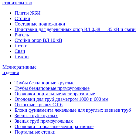
строительство
Плиты ЖБИ
Стойки
Составные подножники
Приставки для деревянных опор ВЛ 0,38 — 35 кВ и связи
Ригель
Стойки опор ВЛ 10 кВ
Лотки
Сваи
Лежни
Мелиоративные
изделия
Трубы безнапорные круглые
Трубы безнапорные прямоугольные
Оголовки портальные мелиоративные
Оголовки для труб диаметром 1000 и 600 мм
Откосные крылья СТ 6
Блоки фундамента лекальные для круглых звеньев труб
Звенья труб круглых
Звенья труб прямоугольных
Оголовки г-образные мелиоративные
Портальные стенки