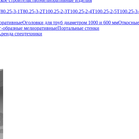
кое строительство
Мелиоративные изделия
80.25-3-1
Т80.25-3-2
Т100.25-2-3
Т100.25-2-4
Т100.25-2-5
Т100.25-3
оративные
Оголовки для труб диаметром 1000 и 600 мм
Откосные
г-образные мелиоративные
Портальные стенки
ренда спецтехники