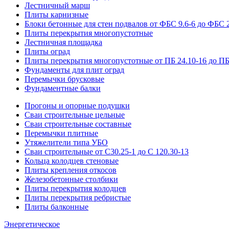
Лестничный марш
Плиты карнизные
Блоки бетонные для стен подвалов от ФБС 9.6-6 до ФБС 2
Плиты перекрытия многопустотные
Лестничная площадка
Плиты оград
Плиты перекрытия многопустотные от ПБ 24.10-16 до ПБ
Фундаменты для плит оград
Перемычки брусковые
Фундаментные балки
Прогоны и опорные подушки
Сваи строительные цельные
Сваи строительные составные
Перемычки плитные
Утяжелители типа УБО
Сваи строительные от С30.25-1 до С 120.30-13
Кольца колодцев стеновые
Плиты крепления откосов
Железобетонные столбики
Плиты перекрытия колодцев
Плиты перекрытия ребристые
Плиты балконные
Энергетическое