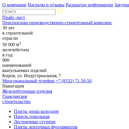
О компании
Награды и отзывы
Раскрытие информации
Закупк
Прайс-лист
Перспектива производственно-строительный комплекс
30 лет
в строительной
отрасли
3
50 000 м
железобетона
в год
900
наименований
выпускаемых изделий
Киров, ул. Индустриальная, 7
Многоканальный телефон
+7 (8332) 71-50-50
Навигация
Железобетонные изделия
Гражданское
строительство
Плиты днищ колодцев
Панель цокольная
Лестничные ступени
Плиты ленточных фундаментов