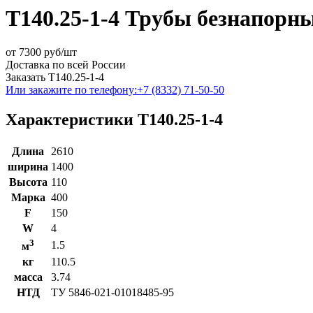
Т140.25-1-4 Трубы безнапорн
от
7300
руб/шт
Доставка по всей России
Заказать Т140.25-1-4
Или закажите по телефону:
+7 (8332) 71-50-50
Характеристики Т140.25-1-4
Длина
2610
ширина
1400
Высота
110
Марка
400
F
150
W
4
3
1.5
м
кг
110.5
масса
3.74
НТД
ТУ 5846-021-01018485-95