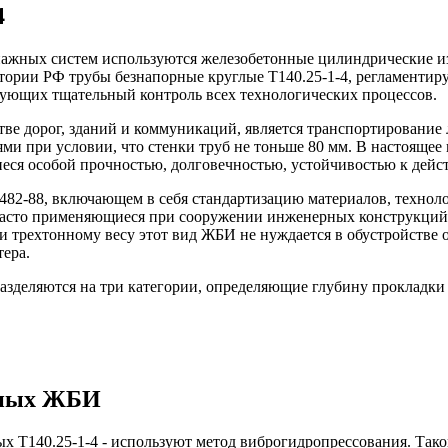
4
енажных систем используются железобетонные цилиндрические 
ории РФ трубы безнапорные круглые Т140.25-1-4, регламентиру
ующих тщательный контроль всех технологических процессов.
е дорог, зданий и коммуникаций, является транспортирование 
и при условии, что стенки труб не тоньше 80 мм. В настоящее
еся особой прочностью, долговечностью, устойчивостью к дейст
2-88, включающем в себя стандартизацию материалов, технолог
 часто применяющиеся при сооружении инженерных конструкций
и трехтонному весу этот вид ЖБИ не нуждается в обустройстве 
тера.
азделяются на три категории, определяющие глубину прокладки
бных ЖБИ
 Т140.25-1-4 - используют метод виброгидропрессования. Такой