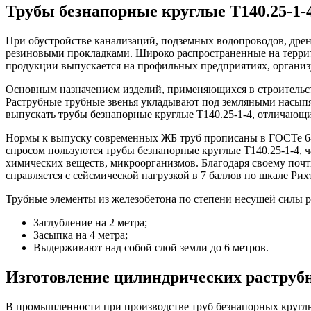
Трубы безнапорные круглые Т140.25-1-
При обустройстве канализаций, подземных водопроводов, др
резиновыми прокладками. Широко распространенные на террит
продукции выпускается на профильных предприятиях, организ
Основным назначением изделий, применяющихся в строительств
Раструбные трубные звенья укладывают под земляными насыпям
выпускать трубы безнапорные круглые Т140.25-1-4, отличающи
Нормы к выпуску современных ЖБ труб прописаны в ГОСТе 648
спросом пользуются трубы безнапорные круглые Т140.25-1-4,
химических веществ, микроорганизмов. Благодаря своему почт
справляется с сейсмической нагрузкой в 7 баллов по шкале Рих
Трубные элементы из железобетона по степени несущей силы р
Заглубление на 2 метра;
Засыпка на 4 метра;
Выдерживают над собой слой земли до 6 метров.
Изготовление цилиндрических растру
В промышленности при производстве труб безнапорных круглых