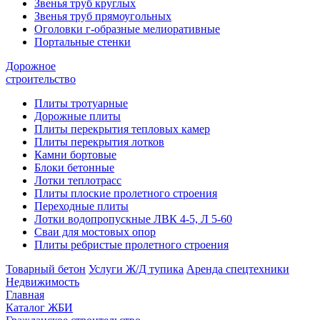
Звенья труб круглых
Звенья труб прямоугольных
Оголовки г-образные мелиоративные
Портальные стенки
Дорожное
строительство
Плиты тротуарные
Дорожные плиты
Плиты перекрытия тепловых камер
Плиты перекрытия лотков
Камни бортовые
Блоки бетонные
Лотки теплотрасс
Плиты плоские пролетного строения
Переходные плиты
Лотки водопропускные ЛВК 4-5, Л 5-60
Сваи для мостовых опор
Плиты ребристые пролетного строения
Товарный бетон
Услуги Ж/Д тупика
Аренда спецтехники
Недвижимость
Главная
Каталог ЖБИ