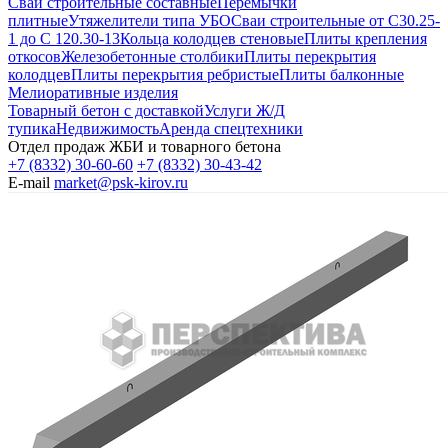
Сваи строительные составные
Перемычки
плитные
Утяжелители типа УБО
Сваи строительные от С30.25-
1 до С 120.30-13
Кольца колодцев стеновые
Плиты крепления
откосов
Железобетонные столбики
Плиты перекрытия
колодцев
Плиты перекрытия ребристые
Плиты балконные
Мелиоративные изделия
Товарный бетон с доставкой
Услуги Ж/Д
тупика
Недвижимость
Аренда спецтехники
Отдел продаж ЖБИ и товарного бетона
+7 (8332) 30-60-60
+7 (8332) 30-43-42
E-mail
market@psk-kirov.ru