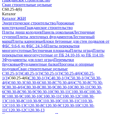
Гражданское строительство
Сваи строительные цельные
С60.25-4(6)
Каталог
Каталог ЖБИ
Энергетическое строительство
Дорожные
конструкции
Гражданское строительство
Плиты днищ колодцев
Панель цокольная
Лестничные
ступени
Плиты ленточных фундаментов
Лестничный
марш
Плиты карнизные
Блоки бетонные для стен подвалов от
ФБС 9.6-6 до ФБС 24.3-6
Плиты перекрытия
многопустотные
Лестничная площадка
Плиты оград
Плиты
перекрытия многопустотные от ПБ 24.10-16 до ПБ 114.10-
3
Фундаменты для плит оград
Перемычки
брусковые
Фундаментные балки
Прогоны и опорные
подушки
Сваи строительные цельные
С30.25-1(3)
С40.25-1(3)
С50.25-1(3)
С50.25-4(6)
С60.25-
1(3)
С60.25-4(6)
С30.30-1(3)
С40.30-1(3)
С50.30-1(3)
С50.30-
4(6)
С60.30-3
С60.30-6
С60.30-8
С70.30-4(6)
С70.30-8
С70.30-
9
С80.30-4(6)
С80.30-8
С80.30-9
С80.30-10
С80.30-11
С90.30-
6
С90.30-8
С90.30-9
С90.30-10
С90.30-11
С100.30-6
С100.30-
8
С100.30-9
С100.30-10
С100.30-11
С100.30-12
С100.30-
13
С110.30-8
С110.30-9
С110.30-10
С110.30-11
С110.30-
12
С110.30-13
С120.30-8
С120.30-9
С120.30-10
С120.30-
11
С120.30-12
С120.30-13