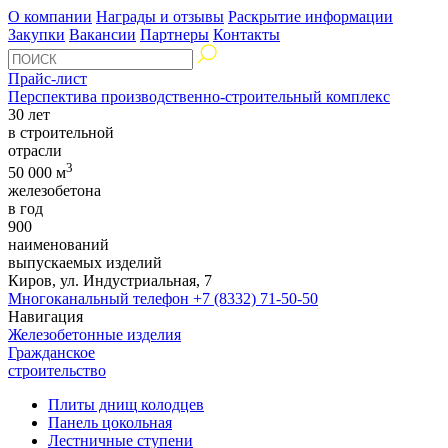
О компании
Награды и отзывы
Раскрытие информации
Закупки
Вакансии
Партнеры
Контакты
Прайс-лист
Перспектива производственно-строительный комплекс
30 лет
в строительной
отрасли
3
50 000 м
железобетона
в год
900
наименований
выпускаемых изделий
Киров, ул. Индустриальная, 7
Многоканальный телефон
+7 (8332) 71-50-50
Навигация
Железобетонные изделия
Гражданское
строительство
Плиты днищ колодцев
Панель цокольная
Лестничные ступени