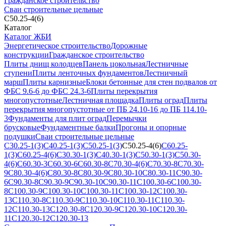
Гражданское строительство
Сваи строительные цельные
С50.25-4(6)
Каталог
Каталог ЖБИ
Энергетическое строительство
Дорожные
конструкции
Гражданское строительство
Плиты днищ колодцев
Панель цокольная
Лестничные
ступени
Плиты ленточных фундаментов
Лестничный
марш
Плиты карнизные
Блоки бетонные для стен подвалов от
ФБС 9.6-6 до ФБС 24.3-6
Плиты перекрытия
многопустотные
Лестничная площадка
Плиты оград
Плиты
перекрытия многопустотные от ПБ 24.10-16 до ПБ 114.10-
3
Фундаменты для плит оград
Перемычки
брусковые
Фундаментные балки
Прогоны и опорные
подушки
Сваи строительные цельные
С30.25-1(3)
С40.25-1(3)
С50.25-1(3)
С50.25-4(6)
С60.25-
1(3)
С60.25-4(6)
С30.30-1(3)
С40.30-1(3)
С50.30-1(3)
С50.30-
4(6)
С60.30-3
С60.30-6
С60.30-8
С70.30-4(6)
С70.30-8
С70.30-
9
С80.30-4(6)
С80.30-8
С80.30-9
С80.30-10
С80.30-11
С90.30-
6
С90.30-8
С90.30-9
С90.30-10
С90.30-11
С100.30-6
С100.30-
8
С100.30-9
С100.30-10
С100.30-11
С100.30-12
С100.30-
13
С110.30-8
С110.30-9
С110.30-10
С110.30-11
С110.30-
12
С110.30-13
С120.30-8
С120.30-9
С120.30-10
С120.30-
11
С120.30-12
С120.30-13