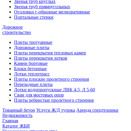
Звенья труб круглых
Звенья труб прямоугольных
Оголовки г-образные мелиоративные
Портальные стенки
Дорожное
строительство
Плиты тротуарные
Дорожные плиты
Плиты перекрытия тепловых камер
Плиты перекрытия лотков
Камни бортовые
Блоки бетонные
Лотки теплотрасс
Плиты плоские пролетного строения
Переходные плиты
Лотки водопропускные ЛВК 4-5, Л 5-60
Сваи для мостовых опор
Плиты ребристые пролетного строения
Товарный бетон
Услуги Ж/Д тупика
Аренда спецтехники
Недвижимость
Главная
Каталог ЖБИ