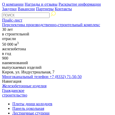
О компании
Награды и отзывы
Раскрытие информации
Закупки
Вакансии
Партнеры
Контакты
Прайс-лист
Перспектива производственно-строительный комплекс
30 лет
в строительной
отрасли
3
50 000 м
железобетона
в год
900
наименований
выпускаемых изделий
Киров, ул. Индустриальная, 7
Многоканальный телефон
+7 (8332) 71-50-50
Навигация
Железобетонные изделия
Гражданское
строительство
Плиты днищ колодцев
Панель цокольная
Лестничные ступени