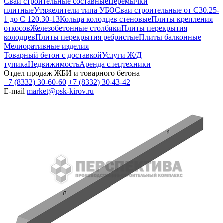
Сваи строительные составные
Перемычки
плитные
Утяжелители типа УБО
Сваи строительные от С30.25-
1 до С 120.30-13
Кольца колодцев стеновые
Плиты крепления
откосов
Железобетонные столбики
Плиты перекрытия
колодцев
Плиты перекрытия ребристые
Плиты балконные
Мелиоративные изделия
Товарный бетон с доставкой
Услуги Ж/Д
тупика
Недвижимость
Аренда спецтехники
Отдел продаж ЖБИ и товарного бетона
+7 (8332) 30-60-60
+7 (8332) 30-43-42
E-mail
market@psk-kirov.ru