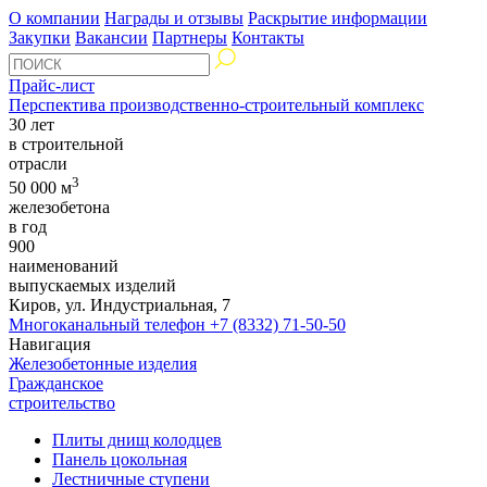
О компании
Награды и отзывы
Раскрытие информации
Закупки
Вакансии
Партнеры
Контакты
Прайс-лист
Перспектива производственно-строительный комплекс
30 лет
в строительной
отрасли
3
50 000 м
железобетона
в год
900
наименований
выпускаемых изделий
Киров, ул. Индустриальная, 7
Многоканальный телефон
+7 (8332) 71-50-50
Навигация
Железобетонные изделия
Гражданское
строительство
Плиты днищ колодцев
Панель цокольная
Лестничные ступени