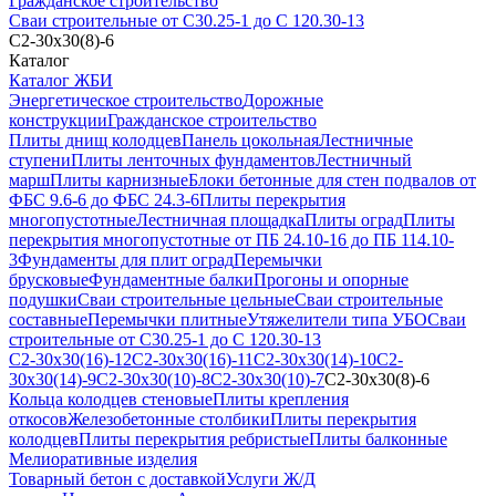
Гражданское строительство
Сваи строительные от С30.25-1 до С 120.30-13
С2-30х30(8)-6
Каталог
Каталог ЖБИ
Энергетическое строительство
Дорожные
конструкции
Гражданское строительство
Плиты днищ колодцев
Панель цокольная
Лестничные
ступени
Плиты ленточных фундаментов
Лестничный
марш
Плиты карнизные
Блоки бетонные для стен подвалов от
ФБС 9.6-6 до ФБС 24.3-6
Плиты перекрытия
многопустотные
Лестничная площадка
Плиты оград
Плиты
перекрытия многопустотные от ПБ 24.10-16 до ПБ 114.10-
3
Фундаменты для плит оград
Перемычки
брусковые
Фундаментные балки
Прогоны и опорные
подушки
Сваи строительные цельные
Сваи строительные
составные
Перемычки плитные
Утяжелители типа УБО
Сваи
строительные от С30.25-1 до С 120.30-13
С2-30х30(16)-12
С2-30х30(16)-11
С2-30х30(14)-10
С2-
30х30(14)-9
С2-30х30(10)-8
С2-30х30(10)-7
С2-30х30(8)-6
Кольца колодцев стеновые
Плиты крепления
откосов
Железобетонные столбики
Плиты перекрытия
колодцев
Плиты перекрытия ребристые
Плиты балконные
Мелиоративные изделия
Товарный бетон с доставкой
Услуги Ж/Д