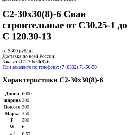
С2-30х30(8)-6 Сваи
строительные от С30.25-1 до
С 120.30-13
от
5300
руб/шт
Доставка по всей России
Заказать С2-30х30(8)-6
Или закажите по телефону:
+7 (8332) 71-50-50
Характеристики С2-30х30(8)-6
Длина
6000
ширина
300
Высота
300
Марка
350
F
300
W
6
3
0.52
м