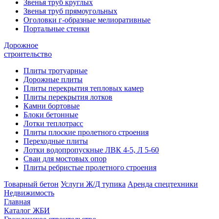
Звенья труб круглых
Звенья труб прямоугольных
Оголовки г-образные мелиоративные
Портальные стенки
Дорожное
строительство
Плиты тротуарные
Дорожные плиты
Плиты перекрытия тепловых камер
Плиты перекрытия лотков
Камни бортовые
Блоки бетонные
Лотки теплотрасс
Плиты плоские пролетного строения
Переходные плиты
Лотки водопропускные ЛВК 4-5, Л 5-60
Сваи для мостовых опор
Плиты ребристые пролетного строения
Товарный бетон
Услуги Ж/Д тупика
Аренда спецтехники
Недвижимость
Главная
Каталог ЖБИ