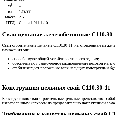
3
1
м
кг
125.551
масса
2.5
НТД
Серия 1.011.1-10.1
Сваи цельные железобетонные С110.30-
Сваи строительные цельные С110.30-11, изготовленные из жел
назначения они:
способствуют общей устойчивости всего здания;
обеспечивают равномерное распределение весовой нагруз
стабилизируют положение всех несущих конструкций бу
Конструкция цельных свай С110.30-11
Конструктивно сваи строительные цельные представляют собо
изготовленным каркасом из предварительно напряженной арма
Требования к качеству цельных свай С1