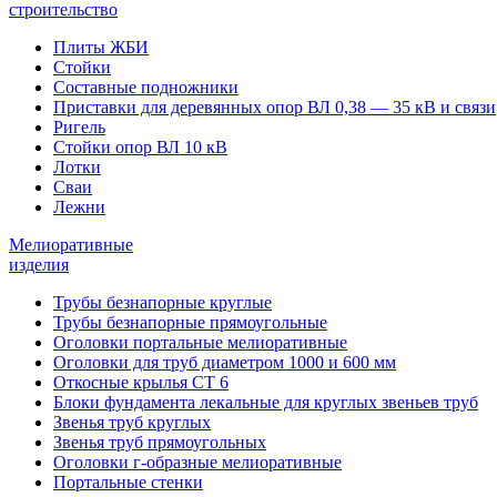
строительство
Плиты ЖБИ
Стойки
Составные подножники
Приставки для деревянных опор ВЛ 0,38 — 35 кВ и связи
Ригель
Стойки опор ВЛ 10 кВ
Лотки
Сваи
Лежни
Мелиоративные
изделия
Трубы безнапорные круглые
Трубы безнапорные прямоугольные
Оголовки портальные мелиоративные
Оголовки для труб диаметром 1000 и 600 мм
Откосные крылья СТ 6
Блоки фундамента лекальные для круглых звеньев труб
Звенья труб круглых
Звенья труб прямоугольных
Оголовки г-образные мелиоративные
Портальные стенки