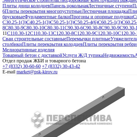
Энергетическое строительство
Дорожные конструкции
Гражданс
Плиты днищ колодцев
Панель цокольная
Лестничные ступени
П
6
Плиты перекрытия многопустотные
Лестничная площадка
Пли
брусковые
Фундаментные балки
Прогоны и опорные подушки
С
С30.25-1(3)
С40.25-1(3)
С50.25-1(3)
С50.25-4(6)
С60.25-1(3)
С60.25-
8
С80.30-9
С80.30-10
С80.30-11
С90.30-6
С90.30-8
С90.30-9
С90.30-
11
С110.30-12
С110.30-13
С120.30-8
С120.30-9
С120.30-10
С120.30-
Сваи строительные составные
Перемычки плитные
Утяжелител
столбики
Плиты перекрытия колодцев
Плиты перекрытия ребри
Мелиоративные изделия
Товарный бетон с доставкой
Услуги Ж/Д тупика
Недвижимость
А
Отдел продаж ЖБИ и товарного бетона
+7 (8332) 30-60-60
+7 (8332) 30-43-42
E-mail
market@psk-kirov.ru