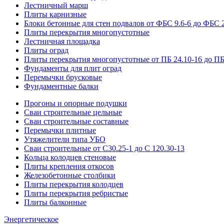
Лестничный марш
Плиты карнизные
Блоки бетонные для стен подвалов от ФБС 9.6-6 до ФБС 2
Плиты перекрытия многопустотные
Лестничная площадка
Плиты оград
Плиты перекрытия многопустотные от ПБ 24.10-16 до ПБ
Фундаменты для плит оград
Перемычки брусковые
Фундаментные балки
Прогоны и опорные подушки
Сваи строительные цельные
Сваи строительные составные
Перемычки плитные
Утяжелители типа УБО
Сваи строительные от С30.25-1 до С 120.30-13
Кольца колодцев стеновые
Плиты крепления откосов
Железобетонные столбики
Плиты перекрытия колодцев
Плиты перекрытия ребристые
Плиты балконные
Энергетическое