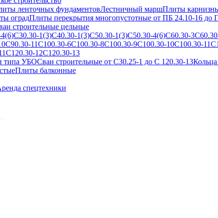
кое строительство
литы ленточных фундаментов
Лестничный марш
Плиты карнизн
ты оград
Плиты перекрытия многопустотные от ПБ 24.10-16 до П
ваи строительные цельные
4(6)
С30.30-1(3)
С40.30-1(3)
С50.30-1(3)
С50.30-4(6)
С60.30-3
С60.30
10
С90.30-11
С100.30-6
С100.30-8
С100.30-9
С100.30-10
С100.30-11
С
11
С120.30-12
С120.30-13
и типа УБО
Сваи строительные от С30.25-1 до С 120.30-13
Кольца
стые
Плиты балконные
ренда спецтехники