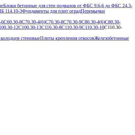
ые
Блоки бетонные для стен подвалов от ФБС 9.6-6 до ФБС 24.3-
Б 114.10-3
Фундаменты для плит оград
Перемычки
-6
С60.30-8
С70.30-4(6)
С70.30-8
С70.30-9
С80.30-4(6)
С80.30-
100.30-12
С100.30-13
С110.30-8
С110.30-9
С110.30-10
С110.30-
 колодцев стеновые
Плиты крепления откосов
Железобетонные