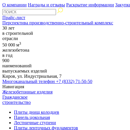
О компании
Награды и отзывы
Раскрытие информации
Закупк
Прайс-лист
Перспектива производственно-строительный комплекс
30 лет
в строительной
отрасли
3
50 000 м
железобетона
в год
900
наименований
выпускаемых изделий
Киров, ул. Индустриальная, 7
Многоканальный телефон
+7 (8332) 71-50-50
Навигация
Железобетонные изделия
Гражданское
строительство
Плиты днищ колодцев
Панель цокольная
Лестничные ступени
Плиты ленточных фундаментов