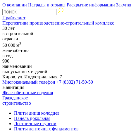
О компании
Награды и отзывы
Раскрытие информации
Закупк
Прайс-лист
Перспектива производственно-строительный комплекс
30 лет
в строительной
отрасли
3
50 000 м
железобетона
в год
900
наименований
выпускаемых изделий
Киров, ул. Индустриальная, 7
Многоканальный телефон
+7 (8332) 71-50-50
Навигация
Железобетонные изделия
Гражданское
строительство
Плиты днищ колодцев
Панель цокольная
Лестничные ступени
Плиты ленточных фундаментов