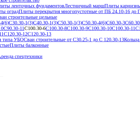
кое строительство
литы ленточных фундаментов
Лестничный марш
Плиты карнизн
ты оград
Плиты перекрытия многопустотные от ПБ 24.10-16 до П
ваи строительные цельные
4(6)
С30.30-1(3)
С40.30-1(3)
С50.30-1(3)
С50.30-4(6)
С60.30-3
С60.30
10
С90.30-11
С100.30-6
С100.30-8
С100.30-9
С100.30-10
С100.30-11
С
11
С120.30-12
С120.30-13
и типа УБО
Сваи строительные от С30.25-1 до С 120.30-13
Кольца
стые
Плиты балконные
ренда спецтехники