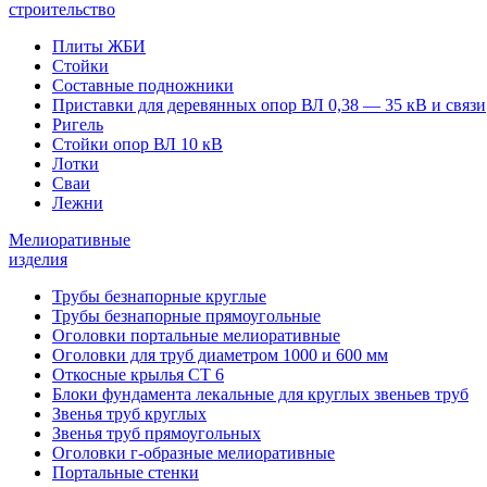
строительство
Плиты ЖБИ
Стойки
Составные подножники
Приставки для деревянных опор ВЛ 0,38 — 35 кВ и связи
Ригель
Стойки опор ВЛ 10 кВ
Лотки
Сваи
Лежни
Мелиоративные
изделия
Трубы безнапорные круглые
Трубы безнапорные прямоугольные
Оголовки портальные мелиоративные
Оголовки для труб диаметром 1000 и 600 мм
Откосные крылья СТ 6
Блоки фундамента лекальные для круглых звеньев труб
Звенья труб круглых
Звенья труб прямоугольных
Оголовки г-образные мелиоративные
Портальные стенки