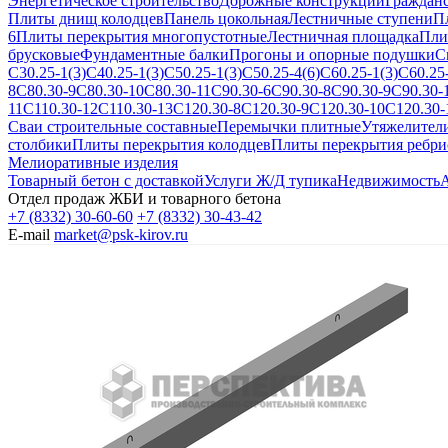
Энергетическое строительство
Дорожные конструкции
Гражданс
Плиты днищ колодцев
Панель цокольная
Лестничные ступени
П
6
Плиты перекрытия многопустотные
Лестничная площадка
Пли
брусковые
Фундаментные балки
Прогоны и опорные подушки
С
С30.25-1(3)
С40.25-1(3)
С50.25-1(3)
С50.25-4(6)
С60.25-1(3)
С60.25-
8
С80.30-9
С80.30-10
С80.30-11
С90.30-6
С90.30-8
С90.30-9
С90.30-
11
С110.30-12
С110.30-13
С120.30-8
С120.30-9
С120.30-10
С120.30-
Сваи строительные составные
Перемычки плитные
Утяжелител
столбики
Плиты перекрытия колодцев
Плиты перекрытия ребри
Мелиоративные изделия
Товарный бетон с доставкой
Услуги Ж/Д тупика
Недвижимость
А
Отдел продаж ЖБИ и товарного бетона
+7 (8332) 30-60-60
+7 (8332) 30-43-42
E-mail
market@psk-kirov.ru