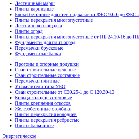
Лестничный марш
Плиты карнизные
Блоки бетонные для стен подвалов от ФБС 9.6-6 до ФБС 2
Плиты перекрытия многопустотные
Лестничная площадка
Плиты оград
Плиты перекрытия многопустотные от ПБ 24.10-16 до ПБ
Фундаменты для плит оград
Перемычки брусковые
Фундаментные балки
Прогоны и опорные подушки
Сваи строительные цельные
Сваи строительные составные
Перемычки плитные
Утяжелители типа УБО
Сваи строительные от С30.25-1 до С 120.30-13
Кольца колодцев стеновые
Плиты крепления откосов
Железобетонные столбики
Плиты перекрытия колодцев
Плиты перекрытия ребристые
Плиты балконные
Энергетическое