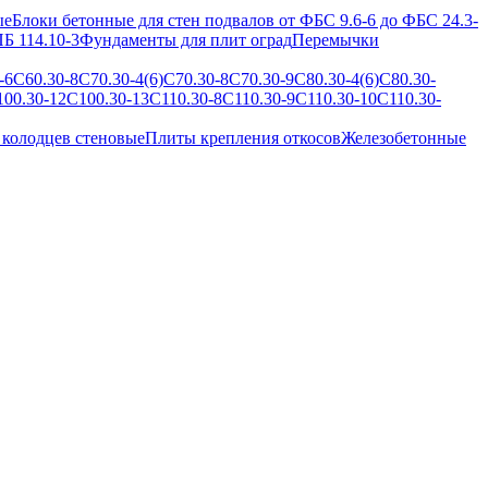
ые
Блоки бетонные для стен подвалов от ФБС 9.6-6 до ФБС 24.3-
Б 114.10-3
Фундаменты для плит оград
Перемычки
-6
С60.30-8
С70.30-4(6)
С70.30-8
С70.30-9
С80.30-4(6)
С80.30-
100.30-12
С100.30-13
С110.30-8
С110.30-9
С110.30-10
С110.30-
 колодцев стеновые
Плиты крепления откосов
Железобетонные