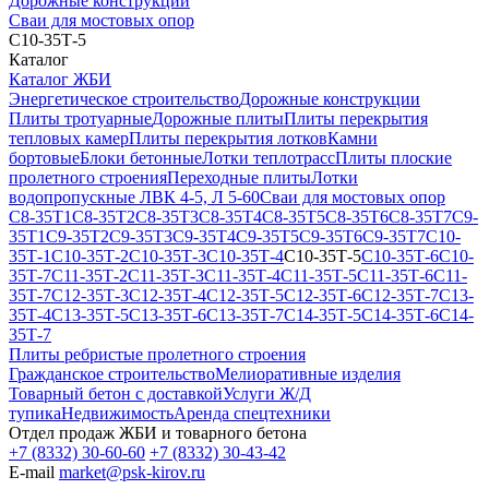
Дорожные конструкции
Сваи для мостовых опор
С10-35Т-5
Каталог
Каталог ЖБИ
Энергетическое строительство
Дорожные конструкции
Плиты тротуарные
Дорожные плиты
Плиты перекрытия
тепловых камер
Плиты перекрытия лотков
Камни
бортовые
Блоки бетонные
Лотки теплотрасс
Плиты плоские
пролетного строения
Переходные плиты
Лотки
водопропускные ЛВК 4-5, Л 5-60
Сваи для мостовых опор
С8-35Т1
С8-35Т2
С8-35Т3
С8-35Т4
С8-35Т5
С8-35Т6
С8-35Т7
С9-
35Т1
С9-35Т2
С9-35Т3
С9-35Т4
С9-35Т5
С9-35Т6
С9-35Т7
С10-
35Т-1
С10-35Т-2
С10-35Т-3
С10-35Т-4
С10-35Т-5
С10-35Т-6
С10-
35Т-7
С11-35Т-2
С11-35Т-3
С11-35Т-4
С11-35Т-5
С11-35Т-6
С11-
35Т-7
С12-35Т-3
С12-35Т-4
С12-35Т-5
С12-35Т-6
С12-35Т-7
С13-
35Т-4
С13-35Т-5
С13-35Т-6
С13-35Т-7
С14-35Т-5
С14-35Т-6
С14-
35Т-7
Плиты ребристые пролетного строения
Гражданское строительство
Мелиоративные изделия
Товарный бетон с доставкой
Услуги Ж/Д
тупика
Недвижимость
Аренда спецтехники
Отдел продаж ЖБИ и товарного бетона
+7 (8332) 30-60-60
+7 (8332) 30-43-42
E-mail
market@psk-kirov.ru