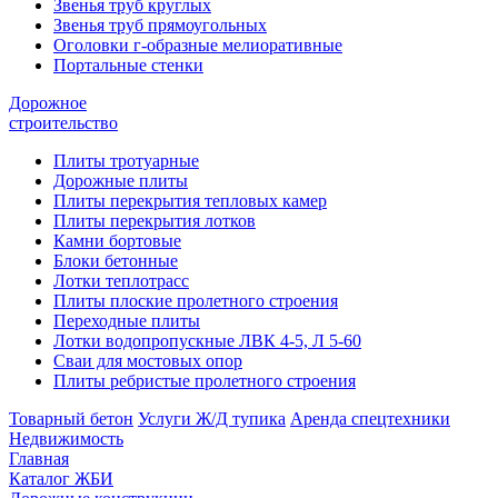
Звенья труб круглых
Звенья труб прямоугольных
Оголовки г-образные мелиоративные
Портальные стенки
Дорожное
строительство
Плиты тротуарные
Дорожные плиты
Плиты перекрытия тепловых камер
Плиты перекрытия лотков
Камни бортовые
Блоки бетонные
Лотки теплотрасс
Плиты плоские пролетного строения
Переходные плиты
Лотки водопропускные ЛВК 4-5, Л 5-60
Сваи для мостовых опор
Плиты ребристые пролетного строения
Товарный бетон
Услуги Ж/Д тупика
Аренда спецтехники
Недвижимость
Главная
Каталог ЖБИ