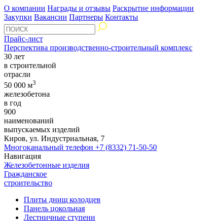
О компании
Награды и отзывы
Раскрытие информации
Закупки
Вакансии
Партнеры
Контакты
Прайс-лист
Перспектива производственно-строительный комплекс
30 лет
в строительной
отрасли
3
50 000 м
железобетона
в год
900
наименований
выпускаемых изделий
Киров, ул. Индустриальная, 7
Многоканальный телефон
+7 (8332) 71-50-50
Навигация
Железобетонные изделия
Гражданское
строительство
Плиты днищ колодцев
Панель цокольная
Лестничные ступени