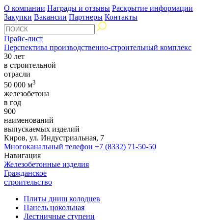
О компании
Награды и отзывы
Раскрытие информации
Закупки
Вакансии
Партнеры
Контакты
Прайс-лист
Перспектива производственно-строительный комплекс
30 лет
в строительной
отрасли
3
50 000 м
железобетона
в год
900
наименований
выпускаемых изделий
Киров, ул. Индустриальная, 7
Многоканальный телефон
+7 (8332) 71-50-50
Навигация
Железобетонные изделия
Гражданское
строительство
Плиты днищ колодцев
Панель цокольная
Лестничные ступени