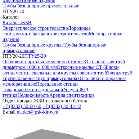
Мелиоративные изделия
Трубы безнапорные прямоугольные
ПТУ20-20
Каталог
Каталог ЖБИ
Энергетическое строительство
Дорожные
конструкции
Гражданское строительство
Мелиоративные
изделия
Трубы безнапорные круглые
Трубы безнапорные
прямоугольные
ПТУ20-20
ПТУ25-20
Оголовки портальные мелиоративные
Оголовки для труб
диаметром 1000 и 600 мм
Откосные крылья СТ 6
Блоки
фундамента лекальные для круглых звеньев труб
Звенья труб
круглых
Звенья труб прямоугольных
Оголовки г-образные
мелиоративные
Портальные стенки
Товарный бетон с доставкой
Услуги Ж/Д
тупика
Недвижимость
Аренда спецтехники
Отдел продаж ЖБИ и товарного бетона
+7 (8332) 30-60-60
+7 (8332) 30-43-42
E-mail
market@psk-kirov.ru