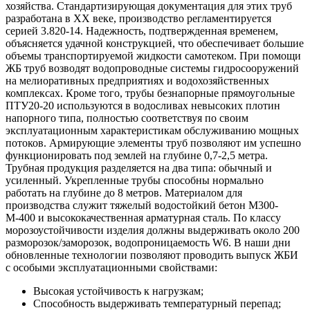
хозяйства. Стандартизирующая документация для этих труб
разработана в XX веке, производство регламентируется
серией 3.820-14. Надежность, подтвержденная временем,
объясняется удачной конструкцией, что обеспечивает большие
объемы транспортируемой жидкости самотеком. При помощи
ЖБ труб возводят водопроводные системы гидросооружений
на мелиоративных предприятиях и водохозяйственных
комплексах. Кроме того, трубы безнапорные прямоугольные
ПТУ20-20 используются в водосливах невысоких плотин
напорного типа, полностью соответствуя по своим
эксплуатационным характеристикам обслуживанию мощных
потоков. Армирующие элементы труб позволяют им успешно
функционировать под землей на глубине 0,7-2,5 метра.
Трубная продукция разделяется на два типа: обычный и
усиленный. Укрепленные трубы способны нормально
работать на глубине до 8 метров. Материалом для
производства служит тяжелый водостойкий бетон М300-
М-400 и высококачественная арматурная сталь. По классу
морозоустойчивости изделия должны выдерживать около 200
разморозок/заморозок, водопроницаемость W6. В наши дни
обновленные технологии позволяют проводить выпуск ЖБИ
с особыми эксплуатационными свойствами:
Высокая устойчивость к нагрузкам;
Способность выдерживать температурный перепад;