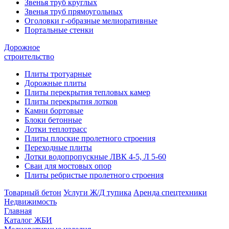
Звенья труб круглых
Звенья труб прямоугольных
Оголовки г-образные мелиоративные
Портальные стенки
Дорожное
строительство
Плиты тротуарные
Дорожные плиты
Плиты перекрытия тепловых камер
Плиты перекрытия лотков
Камни бортовые
Блоки бетонные
Лотки теплотрасс
Плиты плоские пролетного строения
Переходные плиты
Лотки водопропускные ЛВК 4-5, Л 5-60
Сваи для мостовых опор
Плиты ребристые пролетного строения
Товарный бетон
Услуги Ж/Д тупика
Аренда спецтехники
Недвижимость
Главная
Каталог ЖБИ