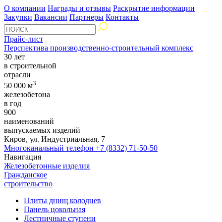
О компании
Награды и отзывы
Раскрытие информации
Закупки
Вакансии
Партнеры
Контакты
Прайс-лист
Перспектива производственно-строительный комплекс
30 лет
в строительной
отрасли
3
50 000 м
железобетона
в год
900
наименований
выпускаемых изделий
Киров, ул. Индустриальная, 7
Многоканальный телефон
+7 (8332) 71-50-50
Навигация
Железобетонные изделия
Гражданское
строительство
Плиты днищ колодцев
Панель цокольная
Лестничные ступени