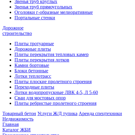
Звенья труб круглых
Звенья труб прямоугольных
Оголовки г-образные мелиоративные
Портальные стенки
Дорожное
строительство
Плиты тротуарные
Дорожные плиты
Плиты перекрытия тепловых камер
Плиты перекрытия лотков
Камни бортовые
Блоки бетонные
Лотки теплотрасс
Плиты плоские пролетного строения
Переходные плиты
Лотки водопропускные ЛВК 4-5, Л 5-60
Сваи для мостовых опор
Плиты ребристые пролетного строения
Товарный бетон
Услуги Ж/Д тупика
Аренда спецтехники
Недвижимость
Главная
Каталог ЖБИ