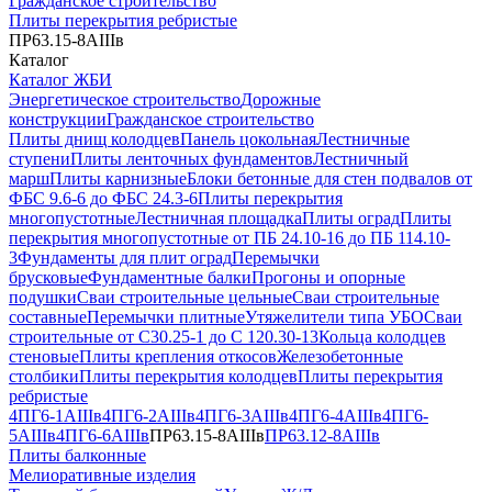
Гражданское строительство
Плиты перекрытия ребристые
ПР63.15-8АIIIв
Каталог
Каталог ЖБИ
Энергетическое строительство
Дорожные
конструкции
Гражданское строительство
Плиты днищ колодцев
Панель цокольная
Лестничные
ступени
Плиты ленточных фундаментов
Лестничный
марш
Плиты карнизные
Блоки бетонные для стен подвалов от
ФБС 9.6-6 до ФБС 24.3-6
Плиты перекрытия
многопустотные
Лестничная площадка
Плиты оград
Плиты
перекрытия многопустотные от ПБ 24.10-16 до ПБ 114.10-
3
Фундаменты для плит оград
Перемычки
брусковые
Фундаментные балки
Прогоны и опорные
подушки
Сваи строительные цельные
Сваи строительные
составные
Перемычки плитные
Утяжелители типа УБО
Сваи
строительные от С30.25-1 до С 120.30-13
Кольца колодцев
стеновые
Плиты крепления откосов
Железобетонные
столбики
Плиты перекрытия колодцев
Плиты перекрытия
ребристые
4ПГ6-1АIIIв
4ПГ6-2АIIIв
4ПГ6-3АIIIв
4ПГ6-4АIIIв
4ПГ6-
5АIIIв
4ПГ6-6АIIIв
ПР63.15-8АIIIв
ПР63.12-8АIIIв
Плиты балконные
Мелиоративные изделия