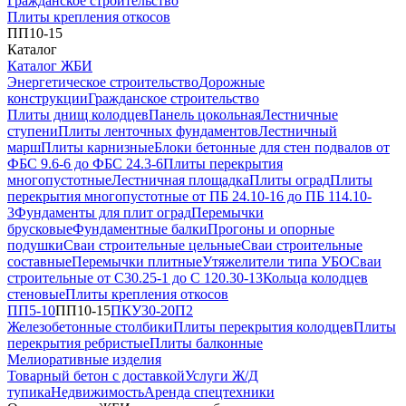
Гражданское строительство
Плиты крепления откосов
ПП10-15
Каталог
Каталог ЖБИ
Энергетическое строительство
Дорожные
конструкции
Гражданское строительство
Плиты днищ колодцев
Панель цокольная
Лестничные
ступени
Плиты ленточных фундаментов
Лестничный
марш
Плиты карнизные
Блоки бетонные для стен подвалов от
ФБС 9.6-6 до ФБС 24.3-6
Плиты перекрытия
многопустотные
Лестничная площадка
Плиты оград
Плиты
перекрытия многопустотные от ПБ 24.10-16 до ПБ 114.10-
3
Фундаменты для плит оград
Перемычки
брусковые
Фундаментные балки
Прогоны и опорные
подушки
Сваи строительные цельные
Сваи строительные
составные
Перемычки плитные
Утяжелители типа УБО
Сваи
строительные от С30.25-1 до С 120.30-13
Кольца колодцев
стеновые
Плиты крепления откосов
ПП5-10
ПП10-15
ПКУ30-20
П2
Железобетонные столбики
Плиты перекрытия колодцев
Плиты
перекрытия ребристые
Плиты балконные
Мелиоративные изделия
Товарный бетон с доставкой
Услуги Ж/Д
тупика
Недвижимость
Аренда спецтехники