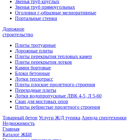
Звенья труб круглых
Звенья труб прямоугольных
Оголовки г-образные мелиоративные
Портальные стенки
Дорожное
строительство
Плиты тротуарные
Дорожные плиты
Плиты перекрытия тепловых камер
Плиты перекрытия лотков
Камни бортовые
Блоки бетонные
Лотки теплотрасс
Плиты плоские пролетного строения
Переходные плиты
Лотки водопропускные ЛВК 4-5, Л 5-60
Сваи для мостовых опор
Плиты ребристые пролетного строения
Товарный бетон
Услуги Ж/Д тупика
Аренда спецтехники
Недвижимость
Главная
Каталог ЖБИ