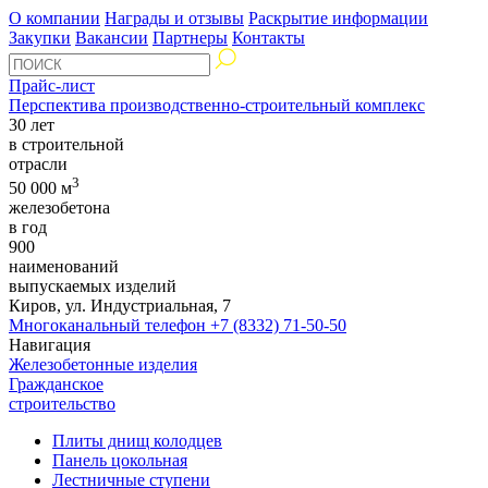
О компании
Награды и отзывы
Раскрытие информации
Закупки
Вакансии
Партнеры
Контакты
Прайс-лист
Перспектива производственно-строительный комплекс
30 лет
в строительной
отрасли
3
50 000 м
железобетона
в год
900
наименований
выпускаемых изделий
Киров, ул. Индустриальная, 7
Многоканальный телефон
+7 (8332) 71-50-50
Навигация
Железобетонные изделия
Гражданское
строительство
Плиты днищ колодцев
Панель цокольная
Лестничные ступени