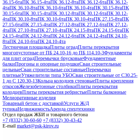
36.15-6та
ПК 36.15-4та
ПК 36.12-8та
ПК 36.12-6та
ПК 36.12-
4та
ПК 36.10-8та
ПК 36.10-6та
ПК 36.10-4та
ПК 30.15-8та
ПК
30.15-6та
ПК 30.15-4та
ПК 30.12-8та
ПК 30.12-6та
ПК 30.12-
4та
ПК 30.10-8та
ПК 30.10-6та
ПК 30.10-4та
ПК 27.15-8та
ПК
27.15-6та
ПК 27.15-4та
ПК 27.12-8та
ПК 27.12-6та
ПК 27.12-
4та
ПК 27.10-8та
ПК 27.10-4та
ПК 24.15-8та
ПК 24.15-6та
ПК
24.15-4та
ПК 24.12-8та
ПК 24.12-6та
ПК 24.12-4та
ПК 24.10-
8та
ПК 24.10-6та
ПК 24.10-4та
Лестничная площадка
Плиты оград
Плиты перекрытия
многопустотные от ПБ 24.10-16 до ПБ 114.10-3
Фундаменты
для плит оград
Перемычки брусковые
Фундаментные
балки
Прогоны и опорные подушки
Сваи строительные
цельные
Сваи строительные составные
Перемычки
плитные
Утяжелители типа УБО
Сваи строительные от С30.25-
1 до С 120.30-13
Кольца колодцев стеновые
Плиты крепления
откосов
Железобетонные столбики
Плиты перекрытия
колодцев
Плиты перекрытия ребристые
Плиты балконные
Мелиоративные изделия
Товарный бетон с доставкой
Услуги Ж/Д
тупика
Недвижимость
Аренда спецтехники
Отдел продаж ЖБИ и товарного бетона
+7 (8332) 30-60-60
+7 (8332) 30-43-42
E-mail
market@psk-kirov.ru