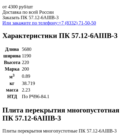
от
4300
руб/шт
Доставка по всей России
Заказать ПК 57.12-6АIIIВ-3
Или закажите по телефону:
+7 (8332) 71-50-50
Характеристики ПК 57.12-6АIIIВ-3
Длина
5680
ширина
1190
Высота
220
Марка
200
3
0.89
м
кг
38.719
масса
2.23
НТД
По РЧ96-84.1
Плита перекрытия многопустотная
ПК 57.12-6АIIIВ-3
Плиты перекрытия многопустотные ПК 57.12-6АIIIВ-3