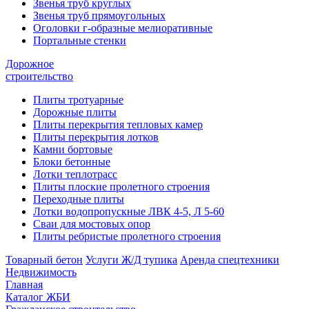
Звенья труб круглых
Звенья труб прямоугольных
Оголовки г-образные мелиоративные
Портальные стенки
Дорожное
строительство
Плиты тротуарные
Дорожные плиты
Плиты перекрытия тепловых камер
Плиты перекрытия лотков
Камни бортовые
Блоки бетонные
Лотки теплотрасс
Плиты плоские пролетного строения
Переходные плиты
Лотки водопропускные ЛВК 4-5, Л 5-60
Сваи для мостовых опор
Плиты ребристые пролетного строения
Товарный бетон
Услуги Ж/Д тупика
Аренда спецтехники
Недвижимость
Главная
Каталог ЖБИ