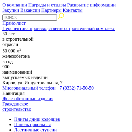
О компании
Награды и отзывы
Раскрытие информации
Закупки
Вакансии
Партнеры
Контакты
Прайс-лист
Перспектива производственно-строительный комплекс
30 лет
в строительной
отрасли
3
50 000 м
железобетона
в год
900
наименований
выпускаемых изделий
Киров, ул. Индустриальная, 7
Многоканальный телефон
+7 (8332) 71-50-50
Навигация
Железобетонные изделия
Гражданское
строительство
Плиты днищ колодцев
Панель цокольная
Лестничные ступени