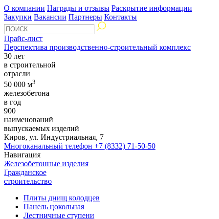
О компании
Награды и отзывы
Раскрытие информации
Закупки
Вакансии
Партнеры
Контакты
Прайс-лист
Перспектива производственно-строительный комплекс
30 лет
в строительной
отрасли
3
50 000 м
железобетона
в год
900
наименований
выпускаемых изделий
Киров, ул. Индустриальная, 7
Многоканальный телефон
+7 (8332) 71-50-50
Навигация
Железобетонные изделия
Гражданское
строительство
Плиты днищ колодцев
Панель цокольная
Лестничные ступени