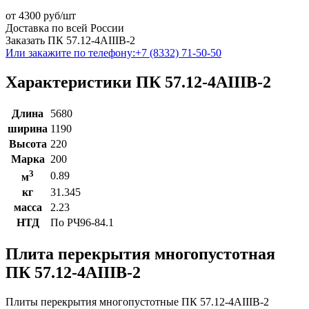
от
4300
руб/шт
Доставка по всей России
Заказать ПК 57.12-4АIIIВ-2
Или закажите по телефону:
+7 (8332) 71-50-50
Характеристики ПК 57.12-4АIIIВ-2
Длина
5680
ширина
1190
Высота
220
Марка
200
3
0.89
м
кг
31.345
масса
2.23
НТД
По РЧ96-84.1
Плита перекрытия многопустотная
ПК 57.12-4АIIIВ-2
Плиты перекрытия многопустотные ПК 57.12-4АIIIВ-2