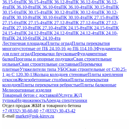
36.15-6та
ПК 36.15-4та
ПК 36.12-8та
ПК 36.12-6та
ПК 36.12-
4та
ПК 36.10-8та
ПК 36.10-6та
ПК 36.10-4та
ПК 30.15-8та
ПК
30.15-6та
ПК 30.15-4та
ПК 30.12-8та
ПК 30.12-6та
ПК 30.12-
4та
ПК 30.10-8та
ПК 30.10-6та
ПК 30.10-4та
ПК 27.15-8та
ПК
27.15-6та
ПК 27.15-4та
ПК 27.12-8та
ПК 27.12-6та
ПК 27.12-
4та
ПК 27.10-8та
ПК 27.10-4та
ПК 24.15-8та
ПК 24.15-6та
ПК
24.15-4та
ПК 24.12-8та
ПК 24.12-6та
ПК 24.12-4та
ПК 24.10-
8та
ПК 24.10-6та
ПК 24.10-4та
Лестничная площадка
Плиты оград
Плиты перекрытия
многопустотные от ПБ 24.10-16 до ПБ 114.10-3
Фундаменты
для плит оград
Перемычки брусковые
Фундаментные
балки
Прогоны и опорные подушки
Сваи строительные
цельные
Сваи строительные составные
Перемычки
плитные
Утяжелители типа УБО
Сваи строительные от С30.25-
1 до С 120.30-13
Кольца колодцев стеновые
Плиты крепления
откосов
Железобетонные столбики
Плиты перекрытия
колодцев
Плиты перекрытия ребристые
Плиты балконные
Мелиоративные изделия
Товарный бетон с доставкой
Услуги Ж/Д
тупика
Недвижимость
Аренда спецтехники
Отдел продаж ЖБИ и товарного бетона
+7 (8332) 30-60-60
+7 (8332) 30-43-42
E-mail
market@psk-kirov.ru