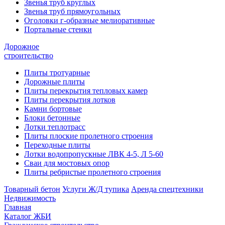
Звенья труб круглых
Звенья труб прямоугольных
Оголовки г-образные мелиоративные
Портальные стенки
Дорожное
строительство
Плиты тротуарные
Дорожные плиты
Плиты перекрытия тепловых камер
Плиты перекрытия лотков
Камни бортовые
Блоки бетонные
Лотки теплотрасс
Плиты плоские пролетного строения
Переходные плиты
Лотки водопропускные ЛВК 4-5, Л 5-60
Сваи для мостовых опор
Плиты ребристые пролетного строения
Товарный бетон
Услуги Ж/Д тупика
Аренда спецтехники
Недвижимость
Главная
Каталог ЖБИ