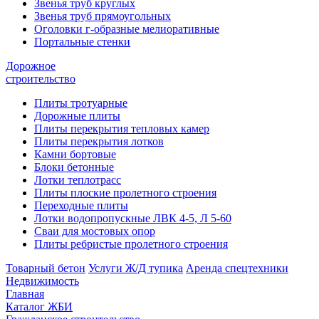
Звенья труб круглых
Звенья труб прямоугольных
Оголовки г-образные мелиоративные
Портальные стенки
Дорожное
строительство
Плиты тротуарные
Дорожные плиты
Плиты перекрытия тепловых камер
Плиты перекрытия лотков
Камни бортовые
Блоки бетонные
Лотки теплотрасс
Плиты плоские пролетного строения
Переходные плиты
Лотки водопропускные ЛВК 4-5, Л 5-60
Сваи для мостовых опор
Плиты ребристые пролетного строения
Товарный бетон
Услуги Ж/Д тупика
Аренда спецтехники
Недвижимость
Главная
Каталог ЖБИ