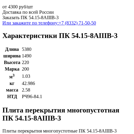
от
4300
руб/шт
Доставка по всей России
Заказать ПК 54.15-8АIIIВ-3
Или закажите по телефону:
+7 (8332) 71-50-50
Характеристики ПК 54.15-8АIIIВ-3
Длина
5380
ширина
1490
Высота
220
Марка
200
3
1.03
м
кг
42.986
масса
2.58
НТД
РЧ96-84.1
Плита перекрытия многопустотная
ПК 54.15-8АIIIВ-3
Плиты перекрытия многопустотные ПК 54.15-8АIIIВ-3