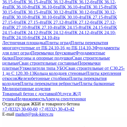
36.15-6та
ПК 36.15-4та
ПК 36.12-8та
ПК 36.12-6та
ПК 36.12-
4та
ПК 36.10-8та
ПК 36.10-6та
ПК 36.10-4та
ПК 30.15-8та
ПК
30.15-6та
ПК 30.15-4та
ПК 30.12-8та
ПК 30.12-6та
ПК 30.12-
4та
ПК 30.10-8та
ПК 30.10-6та
ПК 30.10-4та
ПК 27.15-8та
ПК
27.15-6та
ПК 27.15-4та
ПК 27.12-8та
ПК 27.12-6та
ПК 27.12-
4та
ПК 27.10-8та
ПК 27.10-4та
ПК 24.15-8та
ПК 24.15-6та
ПК
24.15-4та
ПК 24.12-8та
ПК 24.12-6та
ПК 24.12-4та
ПК 24.10-
8та
ПК 24.10-6та
ПК 24.10-4та
Лестничная площадка
Плиты оград
Плиты перекрытия
многопустотные от ПБ 24.10-16 до ПБ 114.10-3
Фундаменты
для плит оград
Перемычки брусковые
Фундаментные
балки
Прогоны и опорные подушки
Сваи строительные
цельные
Сваи строительные составные
Перемычки
плитные
Утяжелители типа УБО
Сваи строительные от С30.25-
1 до С 120.30-13
Кольца колодцев стеновые
Плиты крепления
откосов
Железобетонные столбики
Плиты перекрытия
колодцев
Плиты перекрытия ребристые
Плиты балконные
Мелиоративные изделия
Товарный бетон с доставкой
Услуги Ж/Д
тупика
Недвижимость
Аренда спецтехники
Отдел продаж ЖБИ и товарного бетона
+7 (8332) 30-60-60
+7 (8332) 30-43-42
E-mail
market@psk-kirov.ru