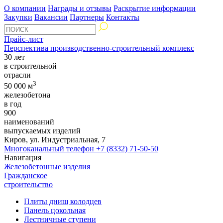
О компании
Награды и отзывы
Раскрытие информации
Закупки
Вакансии
Партнеры
Контакты
Прайс-лист
Перспектива производственно-строительный комплекс
30 лет
в строительной
отрасли
3
50 000 м
железобетона
в год
900
наименований
выпускаемых изделий
Киров, ул. Индустриальная, 7
Многоканальный телефон
+7 (8332) 71-50-50
Навигация
Железобетонные изделия
Гражданское
строительство
Плиты днищ колодцев
Панель цокольная
Лестничные ступени