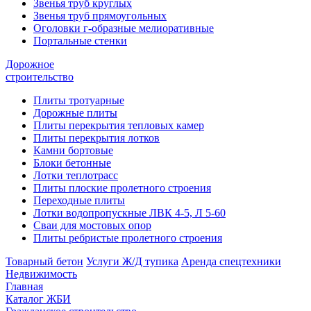
Звенья труб круглых
Звенья труб прямоугольных
Оголовки г-образные мелиоративные
Портальные стенки
Дорожное
строительство
Плиты тротуарные
Дорожные плиты
Плиты перекрытия тепловых камер
Плиты перекрытия лотков
Камни бортовые
Блоки бетонные
Лотки теплотрасс
Плиты плоские пролетного строения
Переходные плиты
Лотки водопропускные ЛВК 4-5, Л 5-60
Сваи для мостовых опор
Плиты ребристые пролетного строения
Товарный бетон
Услуги Ж/Д тупика
Аренда спецтехники
Недвижимость
Главная
Каталог ЖБИ