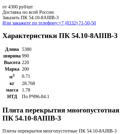
от
4300
руб/шт
Доставка по всей России
Заказать ПК 54.10-8АIIIВ-3
Или закажите по телефону:
+7 (8332) 71-50-50
Характеристики ПК 54.10-8АIIIВ-3
Длина
5380
ширина
990
Высота
220
Марка
200
3
0.71
м
кг
28.768
масса
1.78
НТД
По РЧ96-84.1
Плита перекрытия многопустотная
ПК 54.10-8АIIIВ-3
Плиты перекрытия многопустотные ПК 54.10-8АIIIВ-3