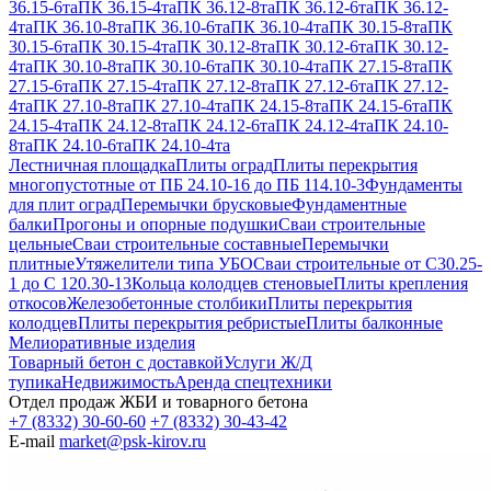
36.15-6та
ПК 36.15-4та
ПК 36.12-8та
ПК 36.12-6та
ПК 36.12-
4та
ПК 36.10-8та
ПК 36.10-6та
ПК 36.10-4та
ПК 30.15-8та
ПК
30.15-6та
ПК 30.15-4та
ПК 30.12-8та
ПК 30.12-6та
ПК 30.12-
4та
ПК 30.10-8та
ПК 30.10-6та
ПК 30.10-4та
ПК 27.15-8та
ПК
27.15-6та
ПК 27.15-4та
ПК 27.12-8та
ПК 27.12-6та
ПК 27.12-
4та
ПК 27.10-8та
ПК 27.10-4та
ПК 24.15-8та
ПК 24.15-6та
ПК
24.15-4та
ПК 24.12-8та
ПК 24.12-6та
ПК 24.12-4та
ПК 24.10-
8та
ПК 24.10-6та
ПК 24.10-4та
Лестничная площадка
Плиты оград
Плиты перекрытия
многопустотные от ПБ 24.10-16 до ПБ 114.10-3
Фундаменты
для плит оград
Перемычки брусковые
Фундаментные
балки
Прогоны и опорные подушки
Сваи строительные
цельные
Сваи строительные составные
Перемычки
плитные
Утяжелители типа УБО
Сваи строительные от С30.25-
1 до С 120.30-13
Кольца колодцев стеновые
Плиты крепления
откосов
Железобетонные столбики
Плиты перекрытия
колодцев
Плиты перекрытия ребристые
Плиты балконные
Мелиоративные изделия
Товарный бетон с доставкой
Услуги Ж/Д
тупика
Недвижимость
Аренда спецтехники
Отдел продаж ЖБИ и товарного бетона
+7 (8332) 30-60-60
+7 (8332) 30-43-42
E-mail
market@psk-kirov.ru