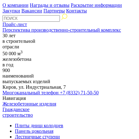
О компании
Награды и отзывы
Раскрытие информации
Закупки
Вакансии
Партнеры
Контакты
Прайс-лист
Перспектива производственно-строительный комплекс
30 лет
в строительной
отрасли
3
50 000 м
железобетона
в год
900
наименований
выпускаемых изделий
Киров, ул. Индустриальная, 7
Многоканальный телефон
+7 (8332) 71-50-50
Навигация
Железобетонные изделия
Гражданское
строительство
Плиты днищ колодцев
Панель цокольная
Лестничные ступени