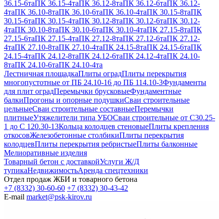
36.15-6та
ПК 36.15-4та
ПК 36.12-8та
ПК 36.12-6та
ПК 36.12-
4та
ПК 36.10-8та
ПК 36.10-6та
ПК 36.10-4та
ПК 30.15-8та
ПК
30.15-6та
ПК 30.15-4та
ПК 30.12-8та
ПК 30.12-6та
ПК 30.12-
4та
ПК 30.10-8та
ПК 30.10-6та
ПК 30.10-4та
ПК 27.15-8та
ПК
27.15-6та
ПК 27.15-4та
ПК 27.12-8та
ПК 27.12-6та
ПК 27.12-
4та
ПК 27.10-8та
ПК 27.10-4та
ПК 24.15-8та
ПК 24.15-6та
ПК
24.15-4та
ПК 24.12-8та
ПК 24.12-6та
ПК 24.12-4та
ПК 24.10-
8та
ПК 24.10-6та
ПК 24.10-4та
Лестничная площадка
Плиты оград
Плиты перекрытия
многопустотные от ПБ 24.10-16 до ПБ 114.10-3
Фундаменты
для плит оград
Перемычки брусковые
Фундаментные
балки
Прогоны и опорные подушки
Сваи строительные
цельные
Сваи строительные составные
Перемычки
плитные
Утяжелители типа УБО
Сваи строительные от С30.25-
1 до С 120.30-13
Кольца колодцев стеновые
Плиты крепления
откосов
Железобетонные столбики
Плиты перекрытия
колодцев
Плиты перекрытия ребристые
Плиты балконные
Мелиоративные изделия
Товарный бетон с доставкой
Услуги Ж/Д
тупика
Недвижимость
Аренда спецтехники
Отдел продаж ЖБИ и товарного бетона
+7 (8332) 30-60-60
+7 (8332) 30-43-42
E-mail
market@psk-kirov.ru