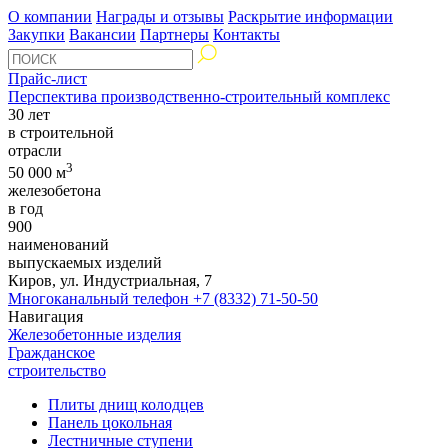
О компании
Награды и отзывы
Раскрытие информации
Закупки
Вакансии
Партнеры
Контакты
Прайс-лист
Перспектива производственно-строительный комплекс
30 лет
в строительной
отрасли
3
50 000 м
железобетона
в год
900
наименований
выпускаемых изделий
Киров, ул. Индустриальная, 7
Многоканальный телефон
+7 (8332) 71-50-50
Навигация
Железобетонные изделия
Гражданское
строительство
Плиты днищ колодцев
Панель цокольная
Лестничные ступени