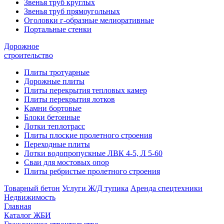
Звенья труб круглых
Звенья труб прямоугольных
Оголовки г-образные мелиоративные
Портальные стенки
Дорожное
строительство
Плиты тротуарные
Дорожные плиты
Плиты перекрытия тепловых камер
Плиты перекрытия лотков
Камни бортовые
Блоки бетонные
Лотки теплотрасс
Плиты плоские пролетного строения
Переходные плиты
Лотки водопропускные ЛВК 4-5, Л 5-60
Сваи для мостовых опор
Плиты ребристые пролетного строения
Товарный бетон
Услуги Ж/Д тупика
Аренда спецтехники
Недвижимость
Главная
Каталог ЖБИ