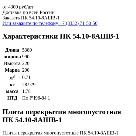
от
4300
руб/шт
Доставка по всей России
Заказать ПК 54.10-8АIIIВ-1
Или закажите по телефону:
+7 (8332) 71-50-50
Характеристики ПК 54.10-8АIIIВ-1
Длина
5380
ширина
990
Высота
220
Марка
200
3
0.71
м
кг
28.979
масса
1.78
НТД
По РЧ96-84.1
Плита перекрытия многопустотная
ПК 54.10-8АIIIВ-1
Плиты перекрытия многопустотные ПК 54.10-8АIIIВ-1