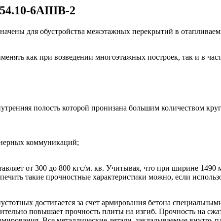
4.10-6АIIIВ-2
начены для обустройства межэтажных перекрытий в отапливаемы
енять как при возведении многоэтажных построек, так и в част
внутренняя полость которой пронизана большим количеством кру
енерных коммуникаций;
авляет от 300 до 800 кгс/м. кв. Учитывая, что при ширине 1490 
спечить такие прочностные характеристики можно, если исполь
устотных достигается за счет армирования бетона специальным
ельно повышает прочность плиты на изгиб. Прочность на сжати
ирования. Все металлические детали, закладываемые внутрь пл