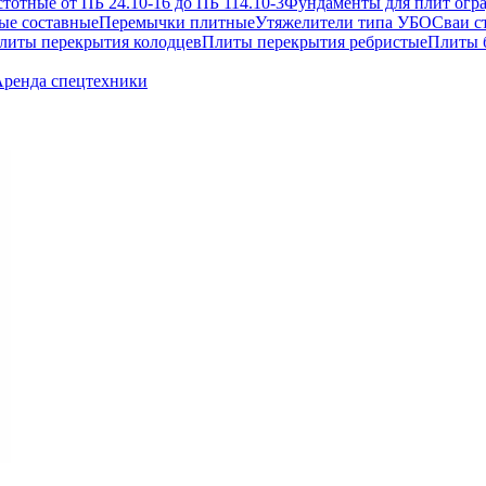
отные от ПБ 24.10-16 до ПБ 114.10-3
Фундаменты для плит огр
ые составные
Перемычки плитные
Утяжелители типа УБО
Сваи с
литы перекрытия колодцев
Плиты перекрытия ребристые
Плиты 
ренда спецтехники