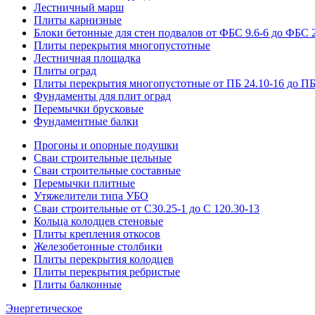
Лестничный марш
Плиты карнизные
Блоки бетонные для стен подвалов от ФБС 9.6-6 до ФБС 2
Плиты перекрытия многопустотные
Лестничная площадка
Плиты оград
Плиты перекрытия многопустотные от ПБ 24.10-16 до ПБ
Фундаменты для плит оград
Перемычки брусковые
Фундаментные балки
Прогоны и опорные подушки
Сваи строительные цельные
Сваи строительные составные
Перемычки плитные
Утяжелители типа УБО
Сваи строительные от С30.25-1 до С 120.30-13
Кольца колодцев стеновые
Плиты крепления откосов
Железобетонные столбики
Плиты перекрытия колодцев
Плиты перекрытия ребристые
Плиты балконные
Энергетическое