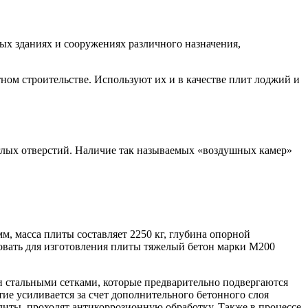
х зданиях и сооружениях различного назначения,
ном строительстве. Используют их и в качестве плит лоджий и
глых отверстий. Наличие так называемых «воздушных камер»
мм, масса плиты составляет 2250 кг, глубина опорной
зовать для изготовления плиты тяжелый бетон марки М200
и стальными сетками, которые предварительно подвергаются
е усиливается за счет дополнительного бетонного слоя
иты, проходят антикоррозионную обработку. Также в процессе