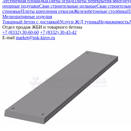
Лестничная площадка
Плиты оград
Плиты перекрытия многопуст
опорные подушки
Сваи строительные цельные
Сваи строительн
стеновые
Плиты крепления откосов
Железобетонные столбики
П
Мелиоративные изделия
Товарный бетон с доставкой
Услуги Ж/Д тупика
Недвижимость
А
Отдел продаж ЖБИ и товарного бетона
+7 (8332) 30-60-60
+7 (8332) 30-43-42
E-mail
market@psk-kirov.ru