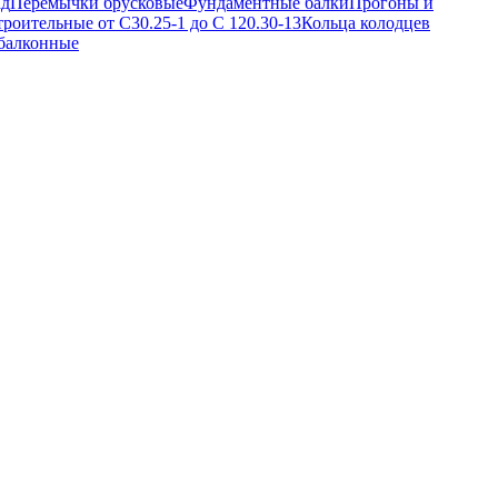
ад
Перемычки брусковые
Фундаментные балки
Прогоны и
троительные от С30.25-1 до С 120.30-13
Кольца колодцев
балконные