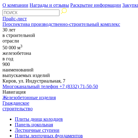
О компании
Награды и отзывы
Раскрытие информации
Закупк
Прайс-лист
Перспектива производственно-строительный комплекс
30 лет
в строительной
отрасли
3
50 000 м
железобетона
в год
900
наименований
выпускаемых изделий
Киров, ул. Индустриальная, 7
Многоканальный телефон
+7 (8332) 71-50-50
Навигация
Железобетонные изделия
Гражданское
строительство
Плиты днищ колодцев
Панель цокольная
Лестничные ступени
Плиты ленточных фундаментов