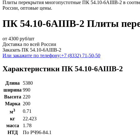
Плиты перекрытия многопустотные ПК 54.10-6АIIIВ-2 в соотве
России, оптовые цены.
ПК 54.10-6АIIIВ-2 Плиты пе
от
4300
руб/шт
Доставка по всей России
Заказать ПК 54.10-6АIIIВ-2
Или закажите по телефону:
+7 (8332) 71-50-50
Характеристики ПК 54.10-6АIIIВ-2
Длина
5380
ширина
990
Высота
220
Марка
200
3
0.71
м
кг
22.423
масса
1.78
НТД
По РЧ96-84.1