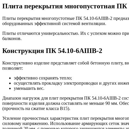
Плита перекрытия многопустотная ПК 5
Плиты перекрытия многопустотные ПК 54.10-6АIIIВ-2 предназ
оборудованных эффективной системой вентиляции.
Плиты отличаются универсальностью. Их с успехом можно прим
балконов.
Конструкция ПК 54.10-6АIIIВ-2
Конструктивно изделие представляет собой бетонную плиту, 
позволяет:
эффективно сохранять тепло;
осуществлять прокладку электропроводки и других инж
уменьшить вес.
Диапазон нагрузок для плит перекрытия ПК 54.10-6АIIIВ-2 сост
поверхности изделия должна составлять не меньше 90 мм. Обе
(прочность на сжатие класса В15).
Усиление прочностных характеристик плит перекрытия многоп
силовому напряжению. Использование армирующих сеток значит
толщиной 20 мм, с помощью которого защищаются элементы арм