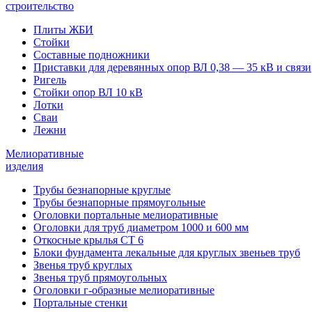
строительство
Плиты ЖБИ
Стойки
Составные подножники
Приставки для деревянных опор ВЛ 0,38 — 35 кВ и связи
Ригель
Стойки опор ВЛ 10 кВ
Лотки
Сваи
Лежни
Мелиоративные
изделия
Трубы безнапорные круглые
Трубы безнапорные прямоугольные
Оголовки портальные мелиоративные
Оголовки для труб диаметром 1000 и 600 мм
Откосные крылья СТ 6
Блоки фундамента лекальные для круглых звеньев труб
Звенья труб круглых
Звенья труб прямоугольных
Оголовки г-образные мелиоративные
Портальные стенки