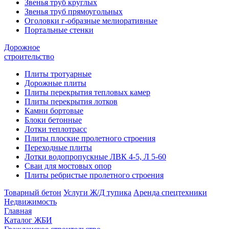
Звенья труб круглых
Звенья труб прямоугольных
Оголовки г-образные мелиоративные
Портальные стенки
Дорожное
строительство
Плиты тротуарные
Дорожные плиты
Плиты перекрытия тепловых камер
Плиты перекрытия лотков
Камни бортовые
Блоки бетонные
Лотки теплотрасс
Плиты плоские пролетного строения
Переходные плиты
Лотки водопропускные ЛВК 4-5, Л 5-60
Сваи для мостовых опор
Плиты ребристые пролетного строения
Товарный бетон
Услуги Ж/Д тупика
Аренда спецтехники
Недвижимость
Главная
Каталог ЖБИ