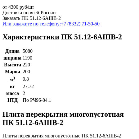
от
4300
руб/шт
Доставка по всей России
Заказать ПК 51.12-6АIIIВ-2
Или закажите по телефону:
+7 (8332) 71-50-50
Характеристики ПК 51.12-6АIIIВ-2
Длина
5080
ширина
1190
Высота
220
Марка
200
3
0.8
м
кг
27.72
масса
2
НТД
По РЧ96-84.1
Плита перекрытия многопустотная
ПК 51.12-6АIIIВ-2
Плиты перекрытия многопустотные ПК 51.12-6АIIIВ-2