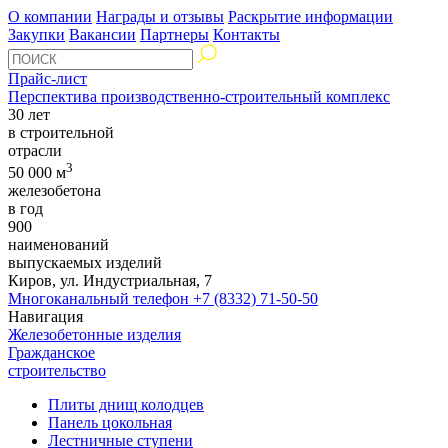
О компании
Награды и отзывы
Раскрытие информации
Закупки
Вакансии
Партнеры
Контакты
Прайс-лист
Перспектива производственно-строительный комплекс
30 лет
в строительной
отрасли
3
50 000 м
железобетона
в год
900
наименований
выпускаемых изделий
Киров, ул. Индустриальная, 7
Многоканальный телефон
+7 (8332) 71-50-50
Навигация
Железобетонные изделия
Гражданское
строительство
Плиты днищ колодцев
Панель цокольная
Лестничные ступени