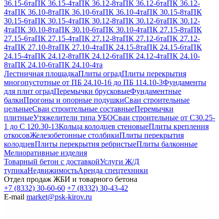
36.15-6та
ПК 36.15-4та
ПК 36.12-8та
ПК 36.12-6та
ПК 36.12-
4та
ПК 36.10-8та
ПК 36.10-6та
ПК 36.10-4та
ПК 30.15-8та
ПК
30.15-6та
ПК 30.15-4та
ПК 30.12-8та
ПК 30.12-6та
ПК 30.12-
4та
ПК 30.10-8та
ПК 30.10-6та
ПК 30.10-4та
ПК 27.15-8та
ПК
27.15-6та
ПК 27.15-4та
ПК 27.12-8та
ПК 27.12-6та
ПК 27.12-
4та
ПК 27.10-8та
ПК 27.10-4та
ПК 24.15-8та
ПК 24.15-6та
ПК
24.15-4та
ПК 24.12-8та
ПК 24.12-6та
ПК 24.12-4та
ПК 24.10-
8та
ПК 24.10-6та
ПК 24.10-4та
Лестничная площадка
Плиты оград
Плиты перекрытия
многопустотные от ПБ 24.10-16 до ПБ 114.10-3
Фундаменты
для плит оград
Перемычки брусковые
Фундаментные
балки
Прогоны и опорные подушки
Сваи строительные
цельные
Сваи строительные составные
Перемычки
плитные
Утяжелители типа УБО
Сваи строительные от С30.25-
1 до С 120.30-13
Кольца колодцев стеновые
Плиты крепления
откосов
Железобетонные столбики
Плиты перекрытия
колодцев
Плиты перекрытия ребристые
Плиты балконные
Мелиоративные изделия
Товарный бетон с доставкой
Услуги Ж/Д
тупика
Недвижимость
Аренда спецтехники
Отдел продаж ЖБИ и товарного бетона
+7 (8332) 30-60-60
+7 (8332) 30-43-42
E-mail
market@psk-kirov.ru