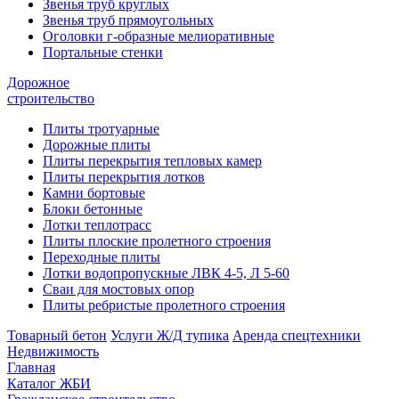
Звенья труб круглых
Звенья труб прямоугольных
Оголовки г-образные мелиоративные
Портальные стенки
Дорожное
строительство
Плиты тротуарные
Дорожные плиты
Плиты перекрытия тепловых камер
Плиты перекрытия лотков
Камни бортовые
Блоки бетонные
Лотки теплотрасс
Плиты плоские пролетного строения
Переходные плиты
Лотки водопропускные ЛВК 4-5, Л 5-60
Сваи для мостовых опор
Плиты ребристые пролетного строения
Товарный бетон
Услуги Ж/Д тупика
Аренда спецтехники
Недвижимость
Главная
Каталог ЖБИ