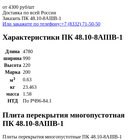
от
4300
руб/шт
Доставка по всей России
Заказать ПК 48.10-8АIIIВ-1
Или закажите по телефону:
+7 (8332) 71-50-50
Характеристики ПК 48.10-8АIIIВ-1
Длина
4780
ширина
990
Высота
220
Марка
200
3
0.63
м
кг
23.463
масса
1.58
НТД
По РЧ96-84.1
Плита перекрытия многопустотная
ПК 48.10-8АIIIВ-1
Плиты перекрытия многопустотные ПК 48.10-8АIIIВ-1