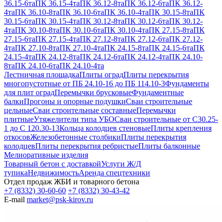
36.15-6та
ПК 36.15-4та
ПК 36.12-8та
ПК 36.12-6та
ПК 36.12-
4та
ПК 36.10-8та
ПК 36.10-6та
ПК 36.10-4та
ПК 30.15-8та
ПК
30.15-6та
ПК 30.15-4та
ПК 30.12-8та
ПК 30.12-6та
ПК 30.12-
4та
ПК 30.10-8та
ПК 30.10-6та
ПК 30.10-4та
ПК 27.15-8та
ПК
27.15-6та
ПК 27.15-4та
ПК 27.12-8та
ПК 27.12-6та
ПК 27.12-
4та
ПК 27.10-8та
ПК 27.10-4та
ПК 24.15-8та
ПК 24.15-6та
ПК
24.15-4та
ПК 24.12-8та
ПК 24.12-6та
ПК 24.12-4та
ПК 24.10-
8та
ПК 24.10-6та
ПК 24.10-4та
Лестничная площадка
Плиты оград
Плиты перекрытия
многопустотные от ПБ 24.10-16 до ПБ 114.10-3
Фундаменты
для плит оград
Перемычки брусковые
Фундаментные
балки
Прогоны и опорные подушки
Сваи строительные
цельные
Сваи строительные составные
Перемычки
плитные
Утяжелители типа УБО
Сваи строительные от С30.25-
1 до С 120.30-13
Кольца колодцев стеновые
Плиты крепления
откосов
Железобетонные столбики
Плиты перекрытия
колодцев
Плиты перекрытия ребристые
Плиты балконные
Мелиоративные изделия
Товарный бетон с доставкой
Услуги Ж/Д
тупика
Недвижимость
Аренда спецтехники
Отдел продаж ЖБИ и товарного бетона
+7 (8332) 30-60-60
+7 (8332) 30-43-42
E-mail
market@psk-kirov.ru