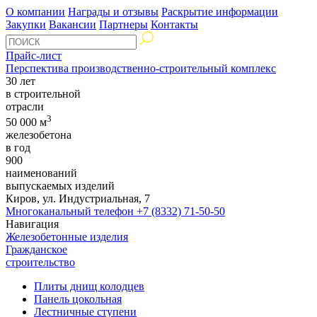
О компании
Награды и отзывы
Раскрытие информации
Закупки
Вакансии
Партнеры
Контакты
Прайс-лист
Перспектива производственно-строительный комплекс
30 лет
в строительной
отрасли
3
50 000 м
железобетона
в год
900
наименований
выпускаемых изделий
Киров, ул. Индустриальная, 7
Многоканальный телефон
+7 (8332) 71-50-50
Навигация
Железобетонные изделия
Гражданское
строительство
Плиты днищ колодцев
Панель цокольная
Лестничные ступени