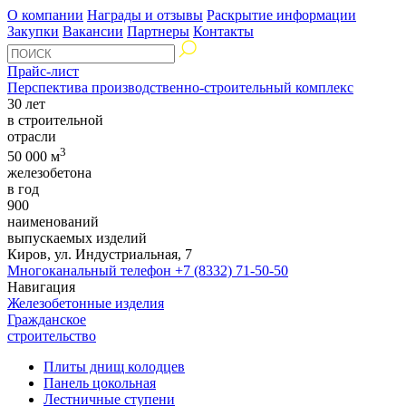
О компании
Награды и отзывы
Раскрытие информации
Закупки
Вакансии
Партнеры
Контакты
Прайс-лист
Перспектива производственно-строительный комплекс
30 лет
в строительной
отрасли
3
50 000 м
железобетона
в год
900
наименований
выпускаемых изделий
Киров, ул. Индустриальная, 7
Многоканальный телефон
+7 (8332) 71-50-50
Навигация
Железобетонные изделия
Гражданское
строительство
Плиты днищ колодцев
Панель цокольная
Лестничные ступени