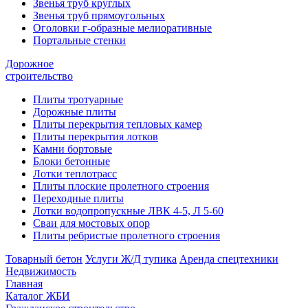
Звенья труб круглых
Звенья труб прямоугольных
Оголовки г-образные мелиоративные
Портальные стенки
Дорожное
строительство
Плиты тротуарные
Дорожные плиты
Плиты перекрытия тепловых камер
Плиты перекрытия лотков
Камни бортовые
Блоки бетонные
Лотки теплотрасс
Плиты плоские пролетного строения
Переходные плиты
Лотки водопропускные ЛВК 4-5, Л 5-60
Сваи для мостовых опор
Плиты ребристые пролетного строения
Товарный бетон
Услуги Ж/Д тупика
Аренда спецтехники
Недвижимость
Главная
Каталог ЖБИ