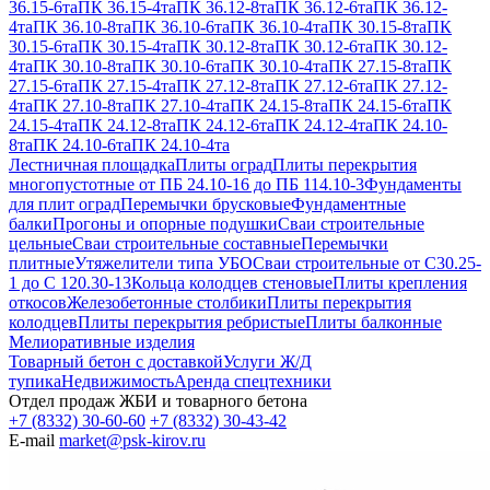
36.15-6та
ПК 36.15-4та
ПК 36.12-8та
ПК 36.12-6та
ПК 36.12-
4та
ПК 36.10-8та
ПК 36.10-6та
ПК 36.10-4та
ПК 30.15-8та
ПК
30.15-6та
ПК 30.15-4та
ПК 30.12-8та
ПК 30.12-6та
ПК 30.12-
4та
ПК 30.10-8та
ПК 30.10-6та
ПК 30.10-4та
ПК 27.15-8та
ПК
27.15-6та
ПК 27.15-4та
ПК 27.12-8та
ПК 27.12-6та
ПК 27.12-
4та
ПК 27.10-8та
ПК 27.10-4та
ПК 24.15-8та
ПК 24.15-6та
ПК
24.15-4та
ПК 24.12-8та
ПК 24.12-6та
ПК 24.12-4та
ПК 24.10-
8та
ПК 24.10-6та
ПК 24.10-4та
Лестничная площадка
Плиты оград
Плиты перекрытия
многопустотные от ПБ 24.10-16 до ПБ 114.10-3
Фундаменты
для плит оград
Перемычки брусковые
Фундаментные
балки
Прогоны и опорные подушки
Сваи строительные
цельные
Сваи строительные составные
Перемычки
плитные
Утяжелители типа УБО
Сваи строительные от С30.25-
1 до С 120.30-13
Кольца колодцев стеновые
Плиты крепления
откосов
Железобетонные столбики
Плиты перекрытия
колодцев
Плиты перекрытия ребристые
Плиты балконные
Мелиоративные изделия
Товарный бетон с доставкой
Услуги Ж/Д
тупика
Недвижимость
Аренда спецтехники
Отдел продаж ЖБИ и товарного бетона
+7 (8332) 30-60-60
+7 (8332) 30-43-42
E-mail
market@psk-kirov.ru