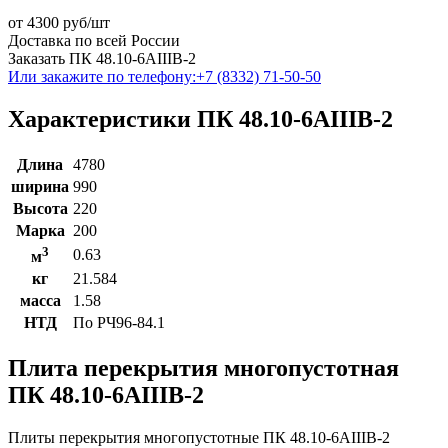
от
4300
руб/шт
Доставка по всей России
Заказать ПК 48.10-6АIIIВ-2
Или закажите по телефону:
+7 (8332) 71-50-50
Характеристики ПК 48.10-6АIIIВ-2
Длина
4780
ширина
990
Высота
220
Марка
200
3
0.63
м
кг
21.584
масса
1.58
НТД
По РЧ96-84.1
Плита перекрытия многопустотная
ПК 48.10-6АIIIВ-2
Плиты перекрытия многопустотные ПК 48.10-6АIIIВ-2