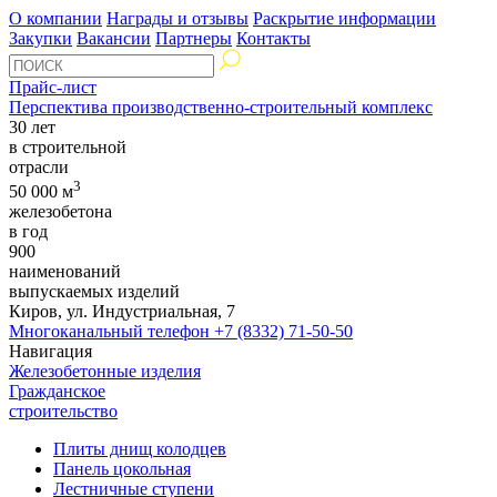
О компании
Награды и отзывы
Раскрытие информации
Закупки
Вакансии
Партнеры
Контакты
Прайс-лист
Перспектива производственно-строительный комплекс
30 лет
в строительной
отрасли
3
50 000 м
железобетона
в год
900
наименований
выпускаемых изделий
Киров, ул. Индустриальная, 7
Многоканальный телефон
+7 (8332) 71-50-50
Навигация
Железобетонные изделия
Гражданское
строительство
Плиты днищ колодцев
Панель цокольная
Лестничные ступени