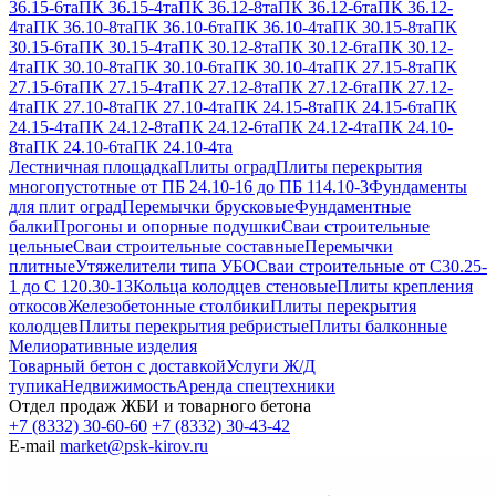
36.15-6та
ПК 36.15-4та
ПК 36.12-8та
ПК 36.12-6та
ПК 36.12-
4та
ПК 36.10-8та
ПК 36.10-6та
ПК 36.10-4та
ПК 30.15-8та
ПК
30.15-6та
ПК 30.15-4та
ПК 30.12-8та
ПК 30.12-6та
ПК 30.12-
4та
ПК 30.10-8та
ПК 30.10-6та
ПК 30.10-4та
ПК 27.15-8та
ПК
27.15-6та
ПК 27.15-4та
ПК 27.12-8та
ПК 27.12-6та
ПК 27.12-
4та
ПК 27.10-8та
ПК 27.10-4та
ПК 24.15-8та
ПК 24.15-6та
ПК
24.15-4та
ПК 24.12-8та
ПК 24.12-6та
ПК 24.12-4та
ПК 24.10-
8та
ПК 24.10-6та
ПК 24.10-4та
Лестничная площадка
Плиты оград
Плиты перекрытия
многопустотные от ПБ 24.10-16 до ПБ 114.10-3
Фундаменты
для плит оград
Перемычки брусковые
Фундаментные
балки
Прогоны и опорные подушки
Сваи строительные
цельные
Сваи строительные составные
Перемычки
плитные
Утяжелители типа УБО
Сваи строительные от С30.25-
1 до С 120.30-13
Кольца колодцев стеновые
Плиты крепления
откосов
Железобетонные столбики
Плиты перекрытия
колодцев
Плиты перекрытия ребристые
Плиты балконные
Мелиоративные изделия
Товарный бетон с доставкой
Услуги Ж/Д
тупика
Недвижимость
Аренда спецтехники
Отдел продаж ЖБИ и товарного бетона
+7 (8332) 30-60-60
+7 (8332) 30-43-42
E-mail
market@psk-kirov.ru