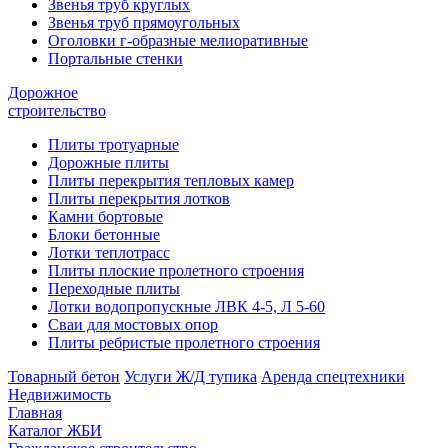
Звенья труб круглых
Звенья труб прямоугольных
Оголовки г-образные мелиоративные
Портальные стенки
Дорожное
строительство
Плиты тротуарные
Дорожные плиты
Плиты перекрытия тепловых камер
Плиты перекрытия лотков
Камни бортовые
Блоки бетонные
Лотки теплотрасс
Плиты плоские пролетного строения
Переходные плиты
Лотки водопропускные ЛВК 4-5, Л 5-60
Сваи для мостовых опор
Плиты ребристые пролетного строения
Товарный бетон
Услуги Ж/Д тупика
Аренда спецтехники
Недвижимость
Главная
Каталог ЖБИ