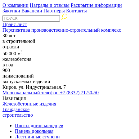
О компании
Награды и отзывы
Раскрытие информации
Закупки
Вакансии
Партнеры
Контакты
Прайс-лист
Перспектива производственно-строительный комплекс
30 лет
в строительной
отрасли
3
50 000 м
железобетона
в год
900
наименований
выпускаемых изделий
Киров, ул. Индустриальная, 7
Многоканальный телефон
+7 (8332) 71-50-50
Навигация
Железобетонные изделия
Гражданское
строительство
Плиты днищ колодцев
Панель цокольная
Лестничные ступени