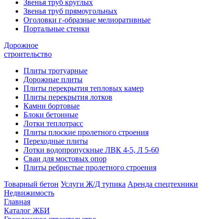
Звенья труб круглых
Звенья труб прямоугольных
Оголовки г-образные мелиоративные
Портальные стенки
Дорожное
строительство
Плиты тротуарные
Дорожные плиты
Плиты перекрытия тепловых камер
Плиты перекрытия лотков
Камни бортовые
Блоки бетонные
Лотки теплотрасс
Плиты плоские пролетного строения
Переходные плиты
Лотки водопропускные ЛВК 4-5, Л 5-60
Сваи для мостовых опор
Плиты ребристые пролетного строения
Товарный бетон
Услуги Ж/Д тупика
Аренда спецтехники
Недвижимость
Главная
Каталог ЖБИ