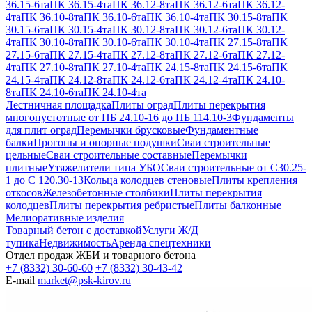
36.15-6та
ПК 36.15-4та
ПК 36.12-8та
ПК 36.12-6та
ПК 36.12-
4та
ПК 36.10-8та
ПК 36.10-6та
ПК 36.10-4та
ПК 30.15-8та
ПК
30.15-6та
ПК 30.15-4та
ПК 30.12-8та
ПК 30.12-6та
ПК 30.12-
4та
ПК 30.10-8та
ПК 30.10-6та
ПК 30.10-4та
ПК 27.15-8та
ПК
27.15-6та
ПК 27.15-4та
ПК 27.12-8та
ПК 27.12-6та
ПК 27.12-
4та
ПК 27.10-8та
ПК 27.10-4та
ПК 24.15-8та
ПК 24.15-6та
ПК
24.15-4та
ПК 24.12-8та
ПК 24.12-6та
ПК 24.12-4та
ПК 24.10-
8та
ПК 24.10-6та
ПК 24.10-4та
Лестничная площадка
Плиты оград
Плиты перекрытия
многопустотные от ПБ 24.10-16 до ПБ 114.10-3
Фундаменты
для плит оград
Перемычки брусковые
Фундаментные
балки
Прогоны и опорные подушки
Сваи строительные
цельные
Сваи строительные составные
Перемычки
плитные
Утяжелители типа УБО
Сваи строительные от С30.25-
1 до С 120.30-13
Кольца колодцев стеновые
Плиты крепления
откосов
Железобетонные столбики
Плиты перекрытия
колодцев
Плиты перекрытия ребристые
Плиты балконные
Мелиоративные изделия
Товарный бетон с доставкой
Услуги Ж/Д
тупика
Недвижимость
Аренда спецтехники
Отдел продаж ЖБИ и товарного бетона
+7 (8332) 30-60-60
+7 (8332) 30-43-42
E-mail
market@psk-kirov.ru