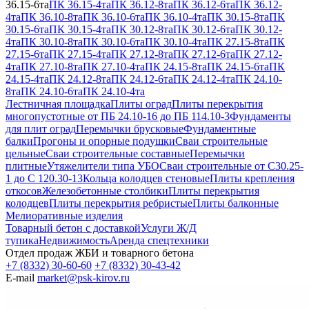
36.15-6та
ПК 36.15-4та
ПК 36.12-8та
ПК 36.12-6та
ПК 36.12-
4та
ПК 36.10-8та
ПК 36.10-6та
ПК 36.10-4та
ПК 30.15-8та
ПК
30.15-6та
ПК 30.15-4та
ПК 30.12-8та
ПК 30.12-6та
ПК 30.12-
4та
ПК 30.10-8та
ПК 30.10-6та
ПК 30.10-4та
ПК 27.15-8та
ПК
27.15-6та
ПК 27.15-4та
ПК 27.12-8та
ПК 27.12-6та
ПК 27.12-
4та
ПК 27.10-8та
ПК 27.10-4та
ПК 24.15-8та
ПК 24.15-6та
ПК
24.15-4та
ПК 24.12-8та
ПК 24.12-6та
ПК 24.12-4та
ПК 24.10-
8та
ПК 24.10-6та
ПК 24.10-4та
Лестничная площадка
Плиты оград
Плиты перекрытия
многопустотные от ПБ 24.10-16 до ПБ 114.10-3
Фундаменты
для плит оград
Перемычки брусковые
Фундаментные
балки
Прогоны и опорные подушки
Сваи строительные
цельные
Сваи строительные составные
Перемычки
плитные
Утяжелители типа УБО
Сваи строительные от С30.25-
1 до С 120.30-13
Кольца колодцев стеновые
Плиты крепления
откосов
Железобетонные столбики
Плиты перекрытия
колодцев
Плиты перекрытия ребристые
Плиты балконные
Мелиоративные изделия
Товарный бетон с доставкой
Услуги Ж/Д
тупика
Недвижимость
Аренда спецтехники
Отдел продаж ЖБИ и товарного бетона
+7 (8332) 30-60-60
+7 (8332) 30-43-42
E-mail
market@psk-kirov.ru