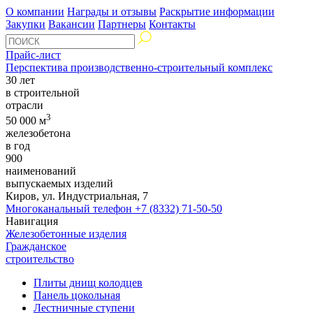
О компании
Награды и отзывы
Раскрытие информации
Закупки
Вакансии
Партнеры
Контакты
Прайс-лист
Перспектива производственно-строительный комплекс
30 лет
в строительной
отрасли
3
50 000 м
железобетона
в год
900
наименований
выпускаемых изделий
Киров, ул. Индустриальная, 7
Многоканальный телефон
+7 (8332) 71-50-50
Навигация
Железобетонные изделия
Гражданское
строительство
Плиты днищ колодцев
Панель цокольная
Лестничные ступени