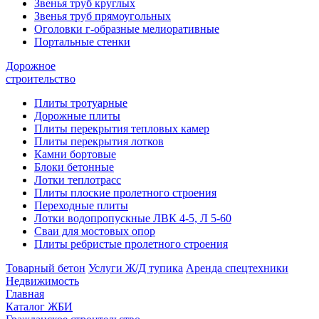
Звенья труб круглых
Звенья труб прямоугольных
Оголовки г-образные мелиоративные
Портальные стенки
Дорожное
строительство
Плиты тротуарные
Дорожные плиты
Плиты перекрытия тепловых камер
Плиты перекрытия лотков
Камни бортовые
Блоки бетонные
Лотки теплотрасс
Плиты плоские пролетного строения
Переходные плиты
Лотки водопропускные ЛВК 4-5, Л 5-60
Сваи для мостовых опор
Плиты ребристые пролетного строения
Товарный бетон
Услуги Ж/Д тупика
Аренда спецтехники
Недвижимость
Главная
Каталог ЖБИ