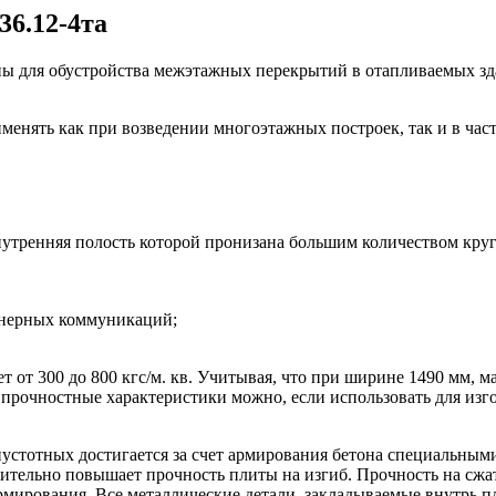
6.12-4та
ы для обустройства межэтажных перекрытий в отапливаемых зд
енять как при возведении многоэтажных построек, так и в част
внутренняя полость которой пронизана большим количеством кру
енерных коммуникаций;
т от 300 до 800 кгс/м. кв. Учитывая, что при ширине 1490 мм, м
е прочностные характеристики можно, если использовать для из
устотных достигается за счет армирования бетона специальным
ельно повышает прочность плиты на изгиб. Прочность на сжати
ирования. Все металлические детали, закладываемые внутрь пл