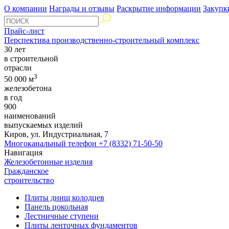
О компании
Награды и отзывы
Раскрытие информации
Закупк
Прайс-лист
Перспектива производственно-строительный комплекс
30 лет
в строительной
отрасли
3
50 000 м
железобетона
в год
900
наименований
выпускаемых изделий
Киров, ул. Индустриальная, 7
Многоканальный телефон
+7 (8332) 71-50-50
Навигация
Железобетонные изделия
Гражданское
строительство
Плиты днищ колодцев
Панель цокольная
Лестничные ступени
Плиты ленточных фундаментов