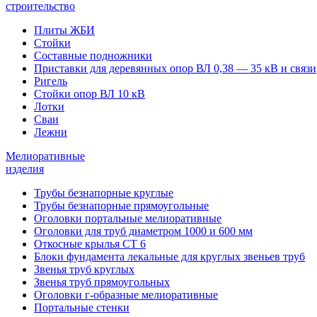
строительство
Плиты ЖБИ
Стойки
Составные подножники
Приставки для деревянных опор ВЛ 0,38 — 35 кВ и связи
Ригель
Стойки опор ВЛ 10 кВ
Лотки
Сваи
Лежни
Мелиоративные
изделия
Трубы безнапорные круглые
Трубы безнапорные прямоугольные
Оголовки портальные мелиоративные
Оголовки для труб диаметром 1000 и 600 мм
Откосные крылья СТ 6
Блоки фундамента лекальные для круглых звеньев труб
Звенья труб круглых
Звенья труб прямоугольных
Оголовки г-образные мелиоративные
Портальные стенки