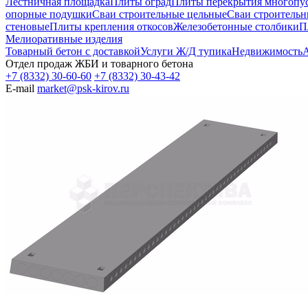
Лестничная площадка
Плиты оград
Плиты перекрытия многопуст
опорные подушки
Сваи строительные цельные
Сваи строительн
стеновые
Плиты крепления откосов
Железобетонные столбики
П
Мелиоративные изделия
Товарный бетон с доставкой
Услуги Ж/Д тупика
Недвижимость
А
Отдел продаж ЖБИ и товарного бетона
+7 (8332) 30-60-60
+7 (8332) 30-43-42
E-mail
market@psk-kirov.ru