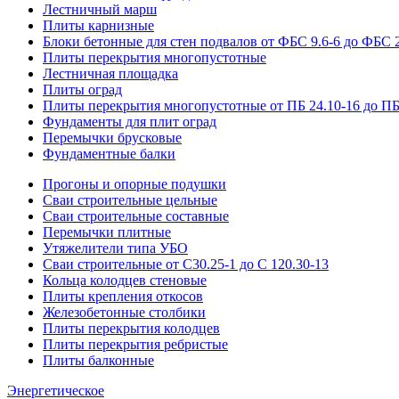
Лестничный марш
Плиты карнизные
Блоки бетонные для стен подвалов от ФБС 9.6-6 до ФБС 2
Плиты перекрытия многопустотные
Лестничная площадка
Плиты оград
Плиты перекрытия многопустотные от ПБ 24.10-16 до ПБ
Фундаменты для плит оград
Перемычки брусковые
Фундаментные балки
Прогоны и опорные подушки
Сваи строительные цельные
Сваи строительные составные
Перемычки плитные
Утяжелители типа УБО
Сваи строительные от С30.25-1 до С 120.30-13
Кольца колодцев стеновые
Плиты крепления откосов
Железобетонные столбики
Плиты перекрытия колодцев
Плиты перекрытия ребристые
Плиты балконные
Энергетическое