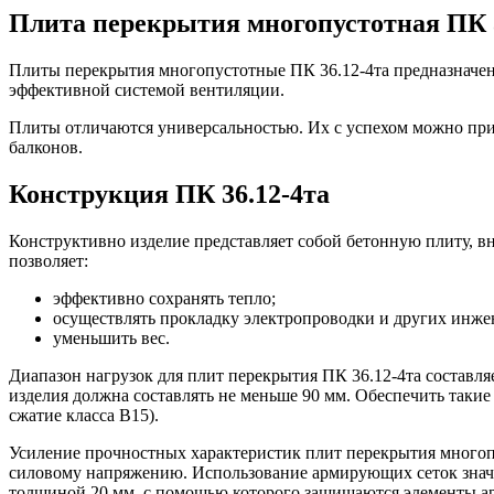
Плита перекрытия многопустотная ПК 3
Плиты перекрытия многопустотные ПК 36.12-4та предназначен
эффективной системой вентиляции.
Плиты отличаются универсальностью. Их с успехом можно прим
балконов.
Конструкция ПК 36.12-4та
Конструктивно изделие представляет собой бетонную плиту, 
позволяет:
эффективно сохранять тепло;
осуществлять прокладку электропроводки и других инж
уменьшить вес.
Диапазон нагрузок для плит перекрытия ПК 36.12-4та составляе
изделия должна составлять не меньше 90 мм. Обеспечить таки
сжатие класса В15).
Усиление прочностных характеристик плит перекрытия многоп
силовому напряжению. Использование армирующих сеток значит
толщиной 20 мм, с помощью которого защищаются элементы арм