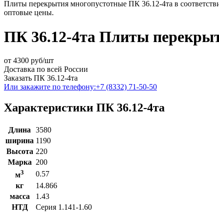
Плиты перекрытия многопустотные ПК 36.12-4та в соответстви
оптовые цены.
ПК 36.12-4та Плиты перекры
от
4300
руб/шт
Доставка по всей России
Заказать ПК 36.12-4та
Или закажите по телефону:
+7 (8332) 71-50-50
Характеристики ПК 36.12-4та
Длина
3580
ширина
1190
Высота
220
Марка
200
3
0.57
м
кг
14.866
масса
1.43
НТД
Серия 1.141-1.60