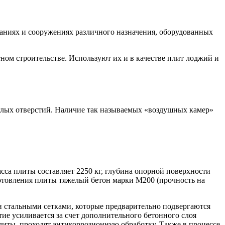
аниях и сооружениях различного назначения, оборудованных
ном строительстве. Используют их и в качестве плит лоджий и
глых отверстий. Наличие так называемых «воздушных камер»
асса плиты составляет 2250 кг, глубина опорной поверхности
готовления плиты тяжелый бетон марки М200 (прочность на
и стальными сетками, которые предварительно подвергаются
е усиливается за счет дополнительного бетонного слоя
иты, проходят антикоррозионную обработку. Также в процессе