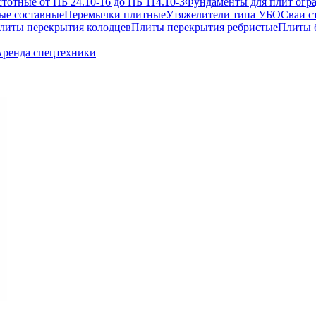
отные от ПБ 24.10-16 до ПБ 114.10-3
Фундаменты для плит огр
ые составные
Перемычки плитные
Утяжелители типа УБО
Сваи с
литы перекрытия колодцев
Плиты перекрытия ребристые
Плиты 
ренда спецтехники