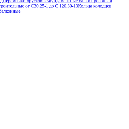
ад
Перемычки брусковые
Фундаментные балки
Прогоны и
троительные от С30.25-1 до С 120.30-13
Кольца колодцев
балконные